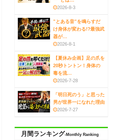
2026-8-3
”とある音”を鳴らすだ
け身体が変わる!?最強武
器が…
2026-8-1
【夏休み企画】足の爪を
20秒トントン！身体の
毒を流…
2026-7-28
「明日死のう」と思った
男が世界一になれた理由
2026-7-27
月間ランキング
-Monthly Ranking