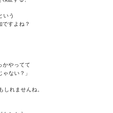
という
知ですよね？
一流の整体師セミナー
無料映像＆ご案内ページ
っかやってて
じゃない？」
首・肩テクニック
もしれませんね。