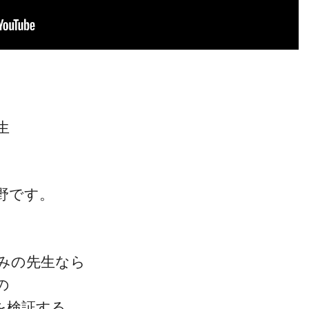
生
野です。
みの先生なら
の
を検証する、