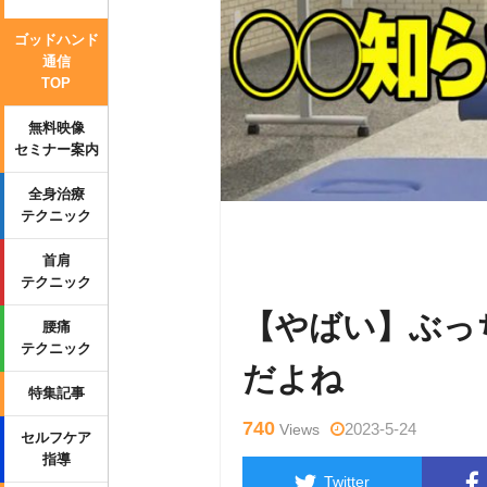
ゴッドハンド
通信
TOP
無料映像
セミナー案内
全身治療
テクニック
Warning
: Undefined variable $tag
首肩
p-content/themes/side_winder/sing
テクニック
【やばい】ぶっ
腰痛
テクニック
だよね
特集記事
740
2023-5-24
Views
セルフケア
指導
Twitter