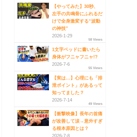
【やってみた】30秒、
左手の共鳴骨にふれるだ
けで全身激変する“波動
の神技”
2026-1-29
58 Views
1文字ベッドに書いたら
身体がフニャフニャ!?
2026-7-6
55 Views
【実は…】心理にも「排
泄ポイント」があるって
知ってました？
2026-7-14
49 Views
【衝撃映像】長年の首痛
が改善して涙→意外すぎ
る根本原因とは？
2026-7-8