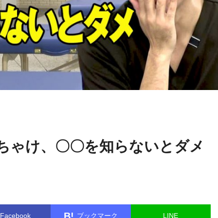
関野
name in
/home/kudoken1/godhand-tsushin.com/public_html/w
正顕
le.php
on line
26
ちゃけ、〇〇を知らないとダメ
B!
Facebook
ブックマーク
LINE