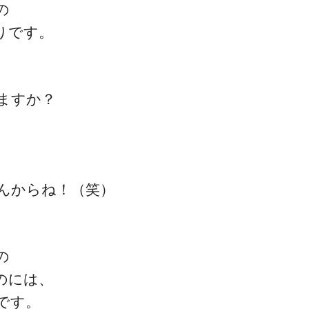
の
りです。
ますか？
んからね！（笑）
の
のには、
です。