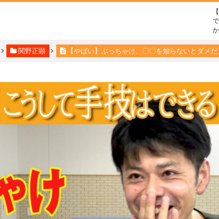
で
関野正顕
【やばい】ぶっちゃけ、〇〇を知らないとダメだ