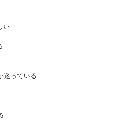
しい
る
か迷っている
る