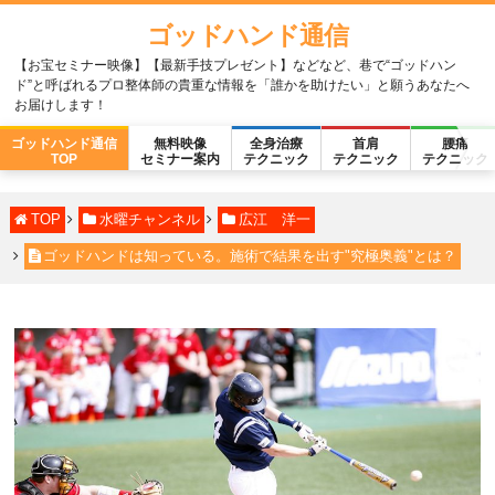
ゴッドハンド通信
【お宝セミナー映像】【最新手技プレゼント】などなど、巷で“ゴッドハン
ド”と呼ばれるプロ整体師の貴重な情報を「誰かを助けたい」と願うあなたへ
お届けします！
ゴッドハンド通信
無料映像
全身治療
首肩
腰痛
TOP
セミナー案内
テクニック
テクニック
テクニック
TOP
水曜チャンネル
広江 洋一
ゴッドハンドは知っている。施術で結果を出す"究極奥義"とは？