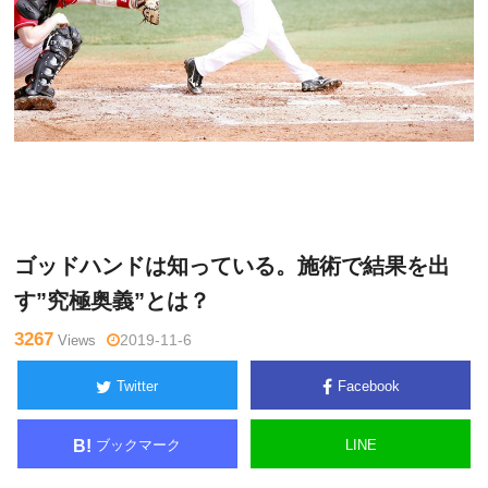
広
Warning
: Undefined variable $tagname in
/home/kudoken1/go
江
dhand-tsushin.com/public_html/wp-content/themes/side_wind
洋一
er/single.php
on line
26
ゴッドハンドは知っている。施術で結果を出
す”究極奥義”とは？
3267
Views
2019-11-6
Twitter
Facebook
ブックマーク
LINE
B!