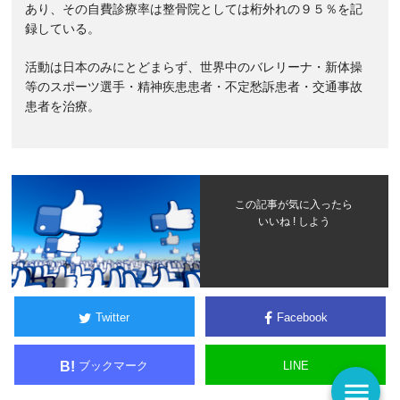
あり、その自費診療率は整骨院としては桁外れの９５％を記
録している。
活動は日本のみにとどまらず、世界中のバレリーナ・新体操
等のスポーツ選手・精神疾患患者・不定愁訴患者・交通事故
患者を治療。
この記事が気に入ったら
いいね ! しよう
Twitter
Facebook
ブックマーク
LINE
B!
menu