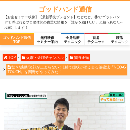
ゴッドハンド通信
【お宝セミナー映像】【最新手技プレゼント】などなど、巷で“ゴッドハン
ド”と呼ばれるプロ整体師の貴重な情報を「誰かを助けたい」と願うあなたへ
お届けします！
ゴッドハンド通信
無料映像
全身治療
首肩
腰痛
TOP
セミナー案内
テクニック
テクニック
テクニック
TOP
火曜・金曜チャンネル
関野正顕
驚き/感動/笑顔が止まらない！1秒で症状が消え去る治療法『NEO-G
TOUCH』を関野がやってみた！