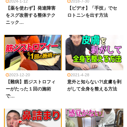
2024-1-12
2018-7-30
【薬を使わず】発達障害
【ビデオ】「手技」でセ
をスグ改善する整体テク
ロトニンを出す方法
ニック…
2023-12-20
2021-4-28
【難病】筋ジストロフィ
意外と知らない?!皮膚を剥
ーがたった１回の施術
がして全身を整える方法
で…