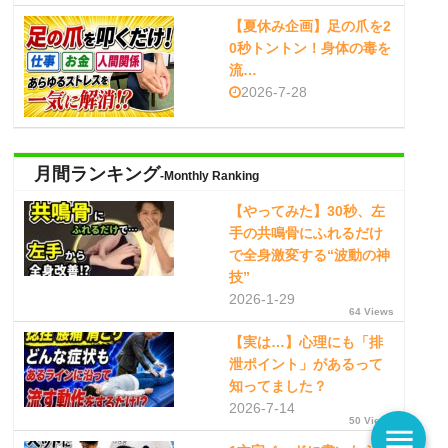
【夏休み企画】足の爪を2
0秒トントン！身体の毒を
流…
2026-7-28
月間ランキング
-Monthly Ranking
【やってみた】30秒、左
手の共鳴骨にふれるだけ
で全身激変する“波動の神
技”
2026-1-29
64 Views
【実は…】心理にも「排
泄ポイント」があるって
知ってました？
2026-7-14
50 Views
menu