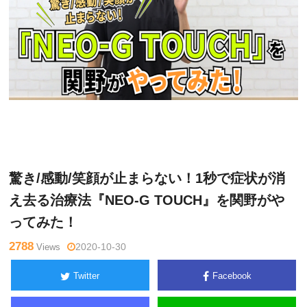
関
Warning
: Undefined variable $tagname in
/home/kudoken1/god
野正
hand-tsushin.com/public_html/wp-content/themes/side_winder/
顕
single.php
on line
26
驚き/感動/笑顔が止まらない！1秒で症状が消
え去る治療法『NEO-G TOUCH』を関野がや
ってみた！
2788
Views
2020-10-30
Twitter
Facebook