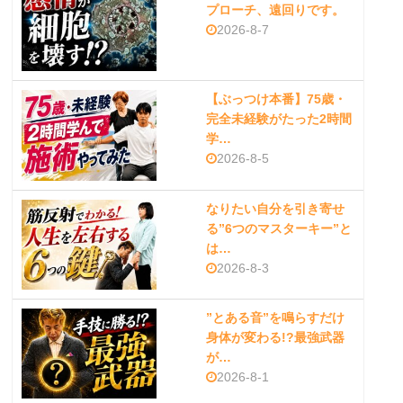
プローチ、遠回りです。
2026-8-7
【ぶっつけ本番】75歳・
完全未経験がたった2時間
学…
2026-8-5
なりたい自分を引き寄せ
る”6つのマスターキー”と
は…
2026-8-3
”とある音”を鳴らすだけ
身体が変わる!?最強武器
が…
2026-8-1