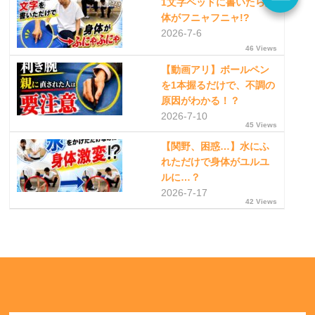
1文字ベッドに書いたら身
体がフニャフニャ!?
2026-7-6
46 Views
【動画アリ】ボールペン
を1本握るだけで、不調の
原因がわかる！？
2026-7-10
45 Views
【関野、困惑…】水にふ
れただけで身体がユルユ
ルに…？
2026-7-17
42 Views