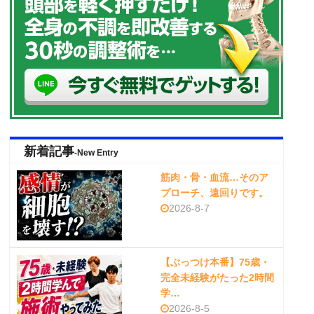
新着記事
-New Entry
筋肉・骨・血流…そのア
プローチ、遠回りです。
2026-8-7
【ぶっつけ本番】75歳・
完全未経験がたった2時間
学…
2026-8-5