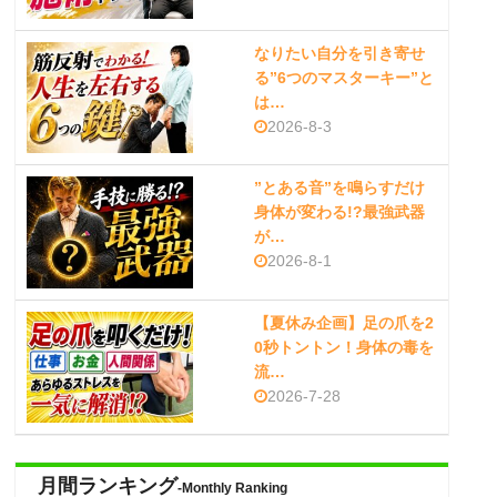
なりたい自分を引き寄せ
る”6つのマスターキー”と
は…
2026-8-3
”とある音”を鳴らすだけ
身体が変わる!?最強武器
が…
2026-8-1
【夏休み企画】足の爪を2
0秒トントン！身体の毒を
流…
2026-7-28
月間ランキング
-Monthly Ranking