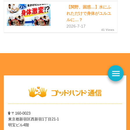
【関野、困惑…】水にふ
れただけで身体がユルユ
ルに…？
2026-7-17
41 Views
menu
〒160-0023
東京都新宿区西新宿1丁目21-1
明宝ビル4階