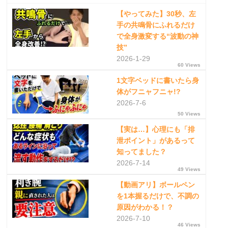
【やってみた】30秒、左
手の共鳴骨にふれるだけ
で全身激変する“波動の神
技”
2026-1-29
60 Views
1文字ベッドに書いたら身
体がフニャフニャ!?
2026-7-6
50 Views
【実は…】心理にも「排
泄ポイント」があるって
知ってました？
2026-7-14
49 Views
【動画アリ】ボールペン
を1本握るだけで、不調の
原因がわかる！？
2026-7-10
46 Views