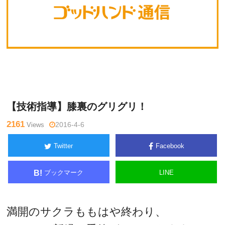
Warning
: Undefined variable $tagname in
/home/kudoken1/godh
未
and-tsushin.com/public_html/wp-content/themes/side_winder/si
分
ngle.php
on line
26
類
【技術指導】膝裏のグリグリ！
2161
Views
2016-4-6
Twitter
Facebook
ブックマーク
LINE
B!
満開のサクラももはや終わり、