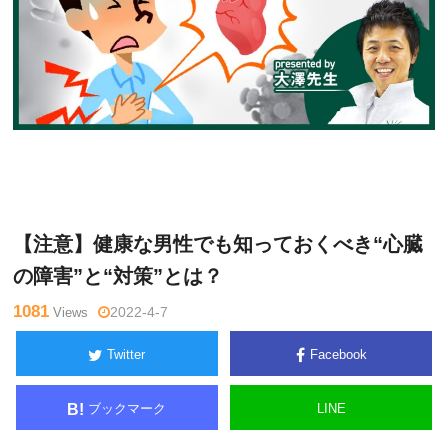
大
Warning
: Undefined variable $tagname in
/home/kudoken1/god
澤訓
hand-tsushin.com/public_html/wp-content/themes/side_winder/
永
single.php
on line
26
【注意】健康な男性でも知っておくべき“心臓
の障害”と“対策”とは？
1081
Views
2022-4-7
Twitter
Facebook
ブックマーク
LINE
B!