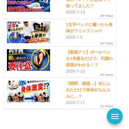
知ってました？
2026-7-14
49 Views
1文字ベッドに書いたら身
体がフニャフニャ!?
2026-7-6
49 Views
【動画アリ】ボールペン
を1本握るだけで、不調の
原因がわかる！？
2026-7-10
45 Views
【関野、困惑…】水にふ
れただけで身体がユルユ
ルに…？
2026-7-17
41 Views
menu