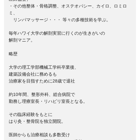
・その他整体・骨格調整、オステオパシー、カイロ、ロミロ
ミ、
リンパマッサージ・・・ 等々の多種技術を学ぶ。
毎年ハワイ大学の解剖実習に行くのが生きがいの
解剖マニア。
略歴
大学の理工学部機械工学科卒業後、
建築設備会社に務めるも
治療家を目指すために28歳で退社
約10年間、整形外科、総合病院で
勤務し理療室長・リハビリ室長となる。
その臨床経験をもとに
はり灸・整骨院を独立開院。
医師からも治療相談も多数受け