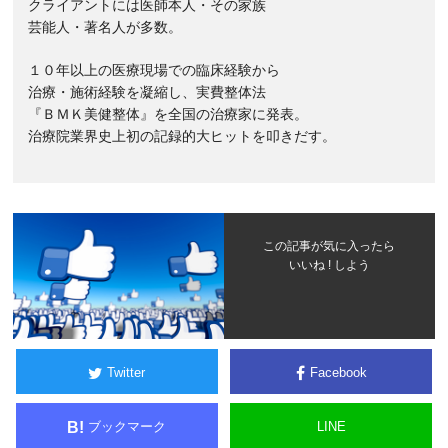
クライアントには医師本人・その家族
芸能人・著名人が多数。
１０年以上の医療現場での臨床経験から
治療・施術経験を凝縮し、実費整体法
『ＢＭＫ美健整体』を全国の治療家に発表。
治療院業界史上初の記録的大ヒットを叩きだす。
この記事が気に入ったら
いいね ! しよう
Twitter
Facebook
ブックマーク
LINE
B!