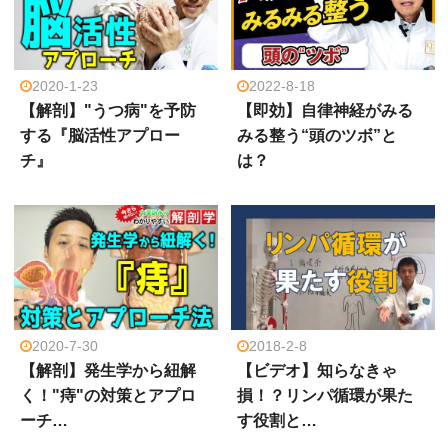
2020-1-23
2022-8-18
【解剖】"うつ病"を予防
【即効】自律神経がみる
する『脳活性アプロー
みる整う“頭のツボ”と
チ』
は？
2020-7-30
2018-2-8
【解剖】発生学から紐解
【ビデオ】知らなきゃ
く！"痔"の対策とアプロ
損！？リンパ循環が果た
ーチ…
す役割と…