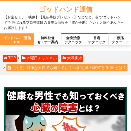
ゴッドハンド通信
【お宝セミナー映像】【最新手技プレゼント】などなど、巷で“ゴッドハン
ド”と呼ばれるプロ整体師の貴重な情報を「誰かを助けたい」と願うあなたへ
お届けします！
ゴッドハンド通信
無料映像
全身治療
首肩
腰痛
TOP
セミナー案内
テクニック
テクニック
テクニック
TOP
木曜日チャンネル
大澤訓永
【注意】健康な男性でも知っておくべき“心臓の障害”と“対策”とは？