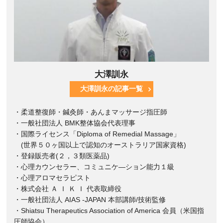
大澤訓永
大澤訓永の記事一覧
・柔道整復師・鍼灸師・あんまマッサージ指圧師
・一般社団法人 BMK整体協会代表理事
・国際ライセンス「Diploma of Remedial Massage」
(世界５０ヶ国以上で認知のオーストラリア国家資格)
・登録販売者(２，３類医薬品)
・心理カウンセラー、コミュニケ―ション能力１級
・心理アロマセラピスト
・株式会社 Ａ Ｉ Ｋ Ｉ 代表取締役
・一般社団法人 AIAS -JAPAN 本部講師/技術監修
・Shiatsu Therapeutics Association of America 会員（米国指
圧師協会）