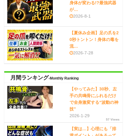
身体が変わる!?最強武器
が…
2026-8-1
【夏休み企画】足の爪を2
0秒トントン！身体の毒を
流…
2026-7-28
月間ランキング
-Monthly Ranking
【やってみた】30秒、左
手の共鳴骨にふれるだけ
で全身激変する“波動の神
技”
2026-1-29
57 Views
【実は…】心理にも「排
泄ポイント」があるって