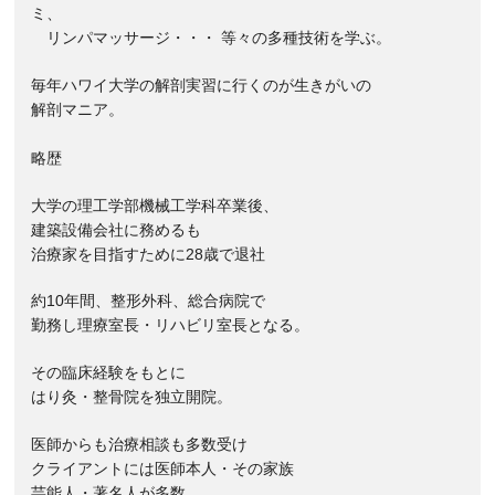
ミ、
リンパマッサージ・・・ 等々の多種技術を学ぶ。
毎年ハワイ大学の解剖実習に行くのが生きがいの
解剖マニア。
略歴
大学の理工学部機械工学科卒業後、
建築設備会社に務めるも
治療家を目指すために28歳で退社
約10年間、整形外科、総合病院で
勤務し理療室長・リハビリ室長となる。
その臨床経験をもとに
はり灸・整骨院を独立開院。
医師からも治療相談も多数受け
クライアントには医師本人・その家族
芸能人・著名人が多数。