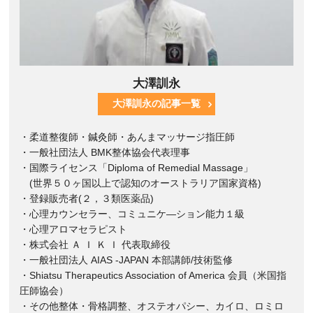
大澤訓永
大澤訓永の記事一覧
・柔道整復師・鍼灸師・あんまマッサージ指圧師
・一般社団法人 BMK整体協会代表理事
・国際ライセンス「Diploma of Remedial Massage」
(世界５０ヶ国以上で認知のオーストラリア国家資格)
・登録販売者(２，３類医薬品)
・心理カウンセラー、コミュニケ―ション能力１級
・心理アロマセラピスト
・株式会社 Ａ Ｉ Ｋ Ｉ 代表取締役
・一般社団法人 AIAS -JAPAN 本部講師/技術監修
・Shiatsu Therapeutics Association of America 会員（米国指
圧師協会）
・その他整体・骨格調整、オステオパシー、カイロ、ロミロ