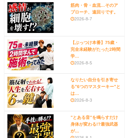
筋肉・骨・血流…そのア
プローチ、遠回りです。
2026-8-7
【ぶっつけ本番】75歳・
完全未経験がたった2時間
学…
2026-8-5
なりたい自分を引き寄せ
る”6つのマスターキー”と
は…
2026-8-3
”とある音”を鳴らすだけ
身体が変わる!?最強武器
が…
2026-8-1