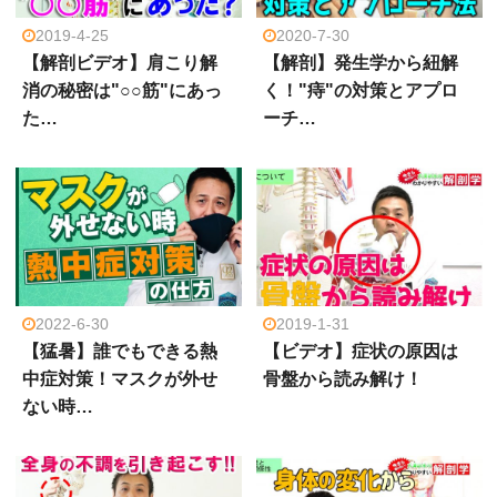
2019-4-25
2020-7-30
【解剖ビデオ】肩こり解
【解剖】発生学から紐解
消の秘密は"○○筋"にあっ
く！"痔"の対策とアプロ
た…
ーチ…
2022-6-30
2019-1-31
【猛暑】誰でもできる熱
【ビデオ】症状の原因は
中症対策！マスクが外せ
骨盤から読み解け！
ない時…