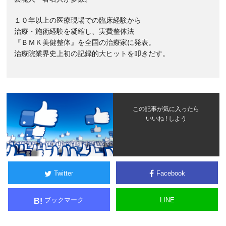
１０年以上の医療現場での臨床経験から
治療・施術経験を凝縮し、実費整体法
『ＢＭＫ美健整体』を全国の治療家に発表。
治療院業界史上初の記録的大ヒットを叩きだす。
この記事が気に入ったら
いいね ! しよう
Twitter
Facebook
ブックマーク
LINE
B!