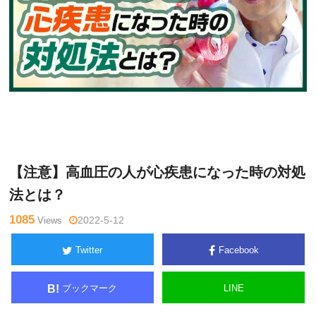
大
Warning
: Undefined variable $tagname in
/home/kudoken1/god
澤訓
hand-tsushin.com/public_html/wp-content/themes/side_winder/
永
single.php
on line
26
【注意】高血圧の人が心疾患になった時の対処
法とは？
1085
Views
2022-5-12
Twitter
Facebook
ブックマーク
LINE
B!