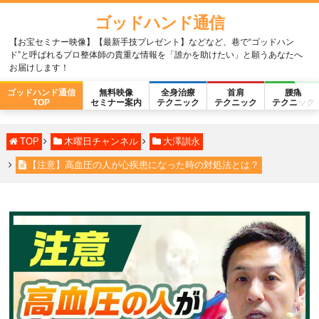
ゴッドハンド通信
【お宝セミナー映像】【最新手技プレゼント】などなど、巷で“ゴッドハン
ド”と呼ばれるプロ整体師の貴重な情報を「誰かを助けたい」と願うあなたへ
お届けします！
ゴッドハンド通信
無料映像
全身治療
首肩
腰痛
TOP
セミナー案内
テクニック
テクニック
テクニック
TOP
木曜日チャンネル
大澤訓永
【注意】高血圧の人が心疾患になった時の対処法とは？