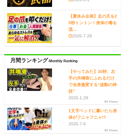
【夏休み企画】足の爪を2
0秒トントン！身体の毒を
流…
2026-7-28
月間ランキング
-Monthly Ranking
【やってみた】30秒、左
手の共鳴骨にふれるだけ
で全身激変する“波動の神
技”
2026-1-29
60 Views
1文字ベッドに書いたら身
体がフニャフニャ!?
2026-7-6
50 Views