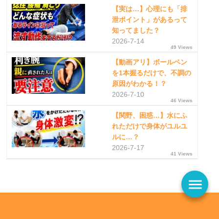
【実は…】心理にも「排
泄ポイント」があるって
知ってました？
2026-7-14
49 Views
【動画アリ】ボールペン
を1本握るだけで、不調の
原因がわかる！？
2026-7-10
46 Views
【関野、困惑…】水にふ
れただけで身体がユルユ
ルに…？
2026-7-17
41 Views
menu