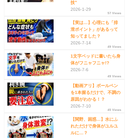
技”
2026-1-29
57 Views
【実は…】心理にも「排
泄ポイント」があるって
知ってました？
2026-7-14
49 Views
1文字ベッドに書いたら身
体がフニャフニャ!?
2026-7-6
49 Views
【動画アリ】ボールペン
を1本握るだけで、不調の
原因がわかる！？
2026-7-10
45 Views
【関野、困惑…】水にふ
れただけで身体がユルユ
ルに…？