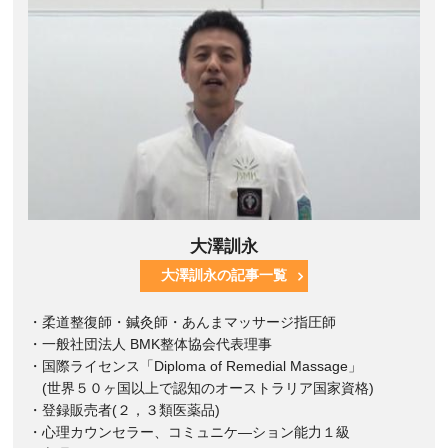
大澤訓永
大澤訓永の記事一覧
・柔道整復師・鍼灸師・あんまマッサージ指圧師
・一般社団法人 BMK整体協会代表理事
・国際ライセンス「Diploma of Remedial Massage」
(世界５０ヶ国以上で認知のオーストラリア国家資格)
・登録販売者(２，３類医薬品)
・心理カウンセラー、コミュニケ―ション能力１級