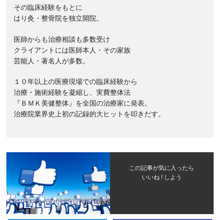
その臨床経験をもとに
はり灸・整骨院を独立開院。
医師からも治療相談も多数受け
クライアントには医師本人・その家族
芸能人・著名人が多数。
１０年以上の医療現場での臨床経験から
治療・施術経験を凝縮し、実費整体法
『ＢＭＫ美健整体』を全国の治療家に発表。
治療院業界史上初の記録的大ヒットを叩きだす。
この記事が気に入ったら
いいね ! しよう