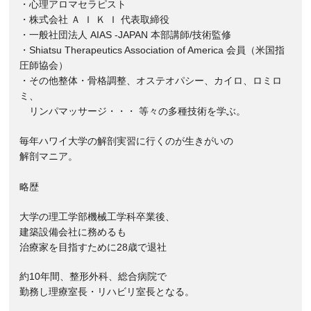
・心理アロマセラピスト
・株式会社 Ａ Ｉ Ｋ Ｉ 代表取締役
・一般社団法人 AIAS -JAPAN 本部講師/技術監修
・Shiatsu Therapeutics Association of America 会員（米国指
圧師協会）
・その他整体・骨格調整、オステオパシー、カイロ、ロミロ
ミ、
リンパマッサージ・・・ 等々の多種技術を学ぶ。
毎年ハワイ大学の解剖実習に行くのが生きがいの
解剖マニア。
略歴
大学の理工学部機械工学科卒業後、
建築設備会社に務めるも
治療家を目指すために28歳で退社
約10年間、整形外科、総合病院で
勤務し理療室長・リハビリ室長となる。