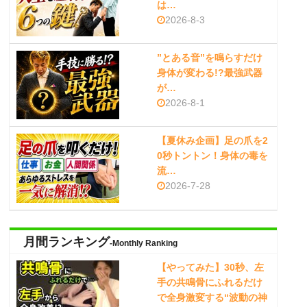
は…
2026-8-3
”とある音”を鳴らすだけ
身体が変わる!?最強武器
が…
2026-8-1
【夏休み企画】足の爪を2
0秒トントン！身体の毒を
流…
2026-7-28
月間ランキング
-Monthly Ranking
【やってみた】30秒、左
手の共鳴骨にふれるだけ
で全身激変する“波動の神