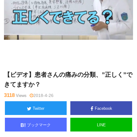
木曜
Warning
: Undefined variable $tagname in
/home/kudoken1/
日チャ
godhand-tsushin.com/public_html/wp-content/themes/side_
ンネル
winder/single.php
on line
26
【ビデオ】患者さんの痛みの分類、”正しく”で
きてますか？
3118
Views
2018-4-26
Twitter
Facebook
ブックマーク
LINE
B!