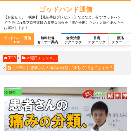
ゴッドハンド通信
【お宝セミナー映像】【最新手技プレゼント】などなど、巷で“ゴッドハン
ド”と呼ばれるプロ整体師の貴重な情報を「誰かを助けたい」と願うあなたへ
お届けします！
ゴッドハンド通信
無料映像
全身治療
首肩
腰痛
TOP
セミナー案内
テクニック
テクニック
テクニック
TOP
木曜日チャンネル
【ビデオ】患者さんの痛みの分類、"正しく"できてますか？