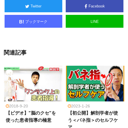
Twitter
Facebook
ブックマーク
LINE
B!
関連記事
2018-9-20
2023-1-26
【ビデオ】"脳のクセ"を
【初公開】解剖学者が使
使った患者指導の極意
う＜バネ指＞のセルフケ
ア