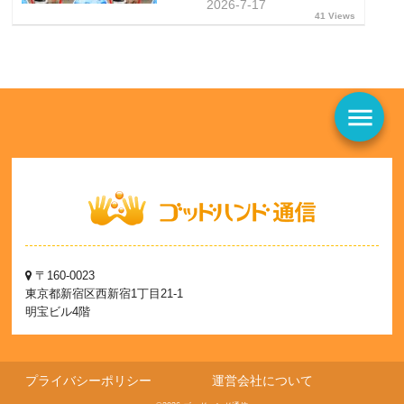
2026-7-17
41 Views
menu
〒160-0023
東京都新宿区西新宿1丁目21-1
明宝ビル4階
プライバシーポリシー
運営会社について