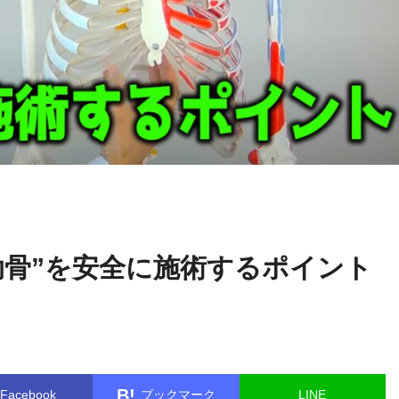
木曜日チ
name in
/home/kudoken1/godhand-tsushin.com/public_ht
ャンネル
single.php
on line
26
肋骨”を安全に施術するポイント
B!
Facebook
ブックマーク
LINE