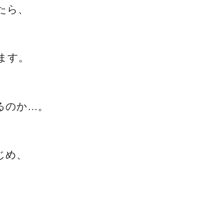
たら、
ます。
るのか…。
じめ、