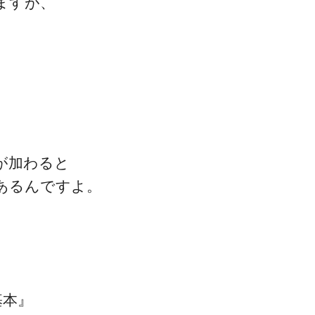
ますが、
ゴッドハンド通信とは
が加わると
あるんですよ。
基本』