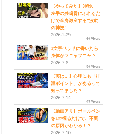
【やってみた】30秒、
左手の共鳴骨にふれるだ
けで全身激変する“波動
の神技”
2026-1-29
60 Views
1文字ベッドに書いたら
身体がフニャフニャ!?
2026-7-6
50 Views
【実は…】心理にも「排
泄ポイント」があるって
知ってました？
2026-7-14
49 Views
【動画アリ】ボールペン
を1本握るだけで、不調
の原因がわかる！？
2026-7-10