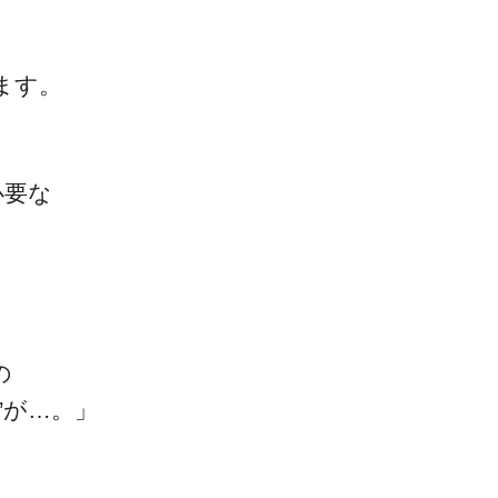
ます。
必要な
の
”が…。」