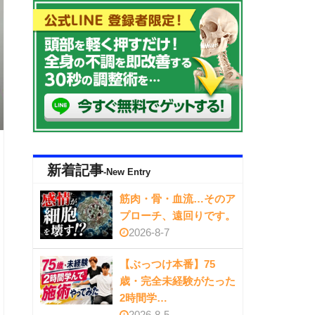
新着記事
-New Entry
筋肉・骨・血流…そのア
プローチ、遠回りです。
2026-8-7
【ぶっつけ本番】75
歳・完全未経験がたった
2時間学…
2026-8-5