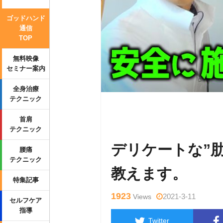
ゴッドハンド
通信
TOP
無料映像
セミナー案内
全身治療
テクニック
Warning
: Undefined variable $tag
首肩
ml/wp-content/themes/side_winder/
テクニック
デリケートな”
腰痛
テクニック
教えます。
特集記事
1923
2021-3-11
Views
セルフケア
指導
Twitter