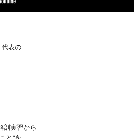
」代表の
』
解剖実習から
こと”を