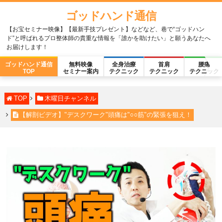
ゴッドハンド通信
【お宝セミナー映像】【最新手技プレゼント】などなど、巷で“ゴッドハン
ド”と呼ばれるプロ整体師の貴重な情報を「誰かを助けたい」と願うあなたへ
お届けします！
ゴッドハンド通信
無料映像
全身治療
首肩
腰痛
TOP
セミナー案内
テクニック
テクニック
テクニック
TOP
木曜日チャンネル
【解剖ビデオ】"デスクワーク"頭痛は"○○筋"の緊張を狙え！