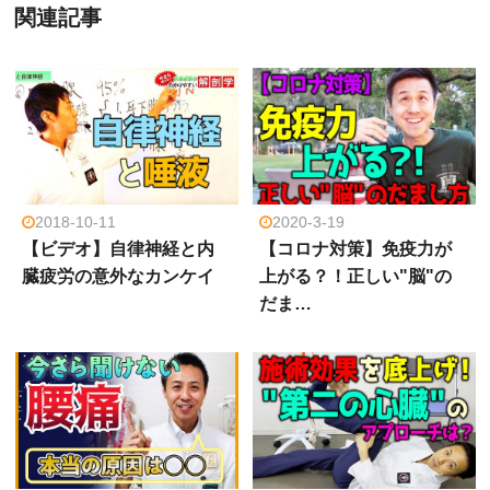
関連記事
2018-10-11
2020-3-19
【ビデオ】自律神経と内
【コロナ対策】免疫力が
臓疲労の意外なカンケイ
上がる？！正しい"脳"の
だま…