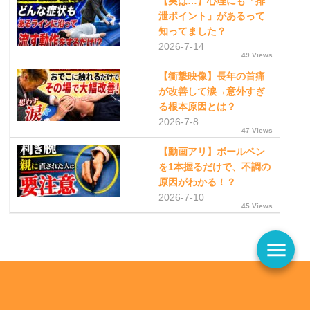
【実は…】心理にも「排
泄ポイント」があるって
知ってました？
2026-7-14
49 Views
【衝撃映像】長年の首痛
が改善して涙→意外すぎ
る根本原因とは？
2026-7-8
47 Views
【動画アリ】ボールペン
を1本握るだけで、不調の
原因がわかる！？
2026-7-10
45 Views
menu