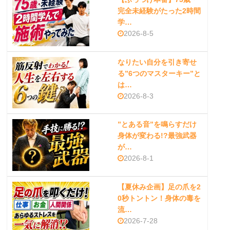
完全未経験がたった2時間
学…
2026-8-5
なりたい自分を引き寄せ
る”6つのマスターキー”と
は…
2026-8-3
”とある音”を鳴らすだけ
身体が変わる!?最強武器
が…
2026-8-1
【夏休み企画】足の爪を2
0秒トントン！身体の毒を
流…
2026-7-28