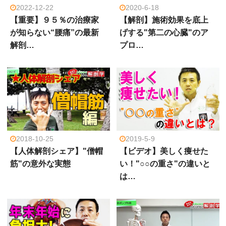
2022-12-22
2020-6-18
【重要】９５％の治療家
【解剖】施術効果を底上
が知らない“腰痛”の最新
げする"第二の心臓"のア
解剖…
プロ…
2018-10-25
2019-5-9
【人体解剖シェア】"僧帽
【ビデオ】美しく痩せた
筋"の意外な実態
い！"○○の重さ"の違いと
は…