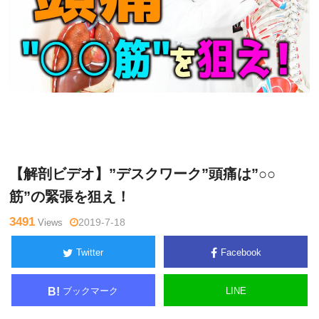
木曜
Warning
: Undefined variable $tagname in
/home/kudoken1/
日チャ
godhand-tsushin.com/public_html/wp-content/themes/side_
ンネル
winder/single.php
on line
26
【解剖ビデオ】”デスクワーク”頭痛は”○○
筋”の緊張を狙え！
3491
Views
2019-7-18
Twitter
Facebook
ブックマーク
LINE
B!