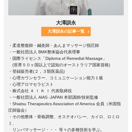
大澤訓永
大澤訓永の記事一覧
・柔道整復師・鍼灸師・あんまマッサージ指圧師
・一般社団法人 BMK整体協会代表理事
・国際ライセンス「Diploma of Remedial Massage」
(世界５０ヶ国以上で認知のオーストラリア国家資格)
・登録販売者(２，３類医薬品)
・心理カウンセラー、コミュニケ―ション能力１級
・心理アロマセラピスト
・株式会社 Ａ Ｉ Ｋ Ｉ 代表取締役
・一般社団法人 AIAS -JAPAN 本部講師/技術監修
・Shiatsu Therapeutics Association of America 会員（米国指
圧師協会）
・その他整体・骨格調整、オステオパシー、カイロ、ロミロ
ミ、
リンパマッサージ・・・ 等々の多種技術を学ぶ。