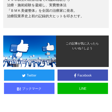
治療・施術経験を凝縮し、実費整体法
『ＢＭＫ美健整体』を全国の治療家に発表。
治療院業界史上初の記録的大ヒットを叩きだす。
この記事が気に入ったら
いいね ! しよう
Twitter
Facebook
ブックマーク
LINE
B!