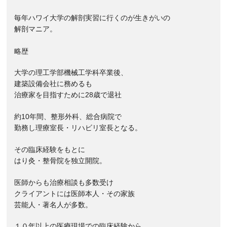
毎年ハワイ大学の解剖実習に行くのが生きがいの
解剖マニア。
略歴
大学の理工学部機械工学科卒業後、
建築設備会社に務めるも
治療家を目指すために28歳で退社
約10年間、整形外科、総合病院で
勤務し理療室長・リハビリ室長となる。
その臨床経験をもとに
はり灸・整骨院を独立開院。
医師からも治療相談も多数受け
クライアントには医師本人・その家族
芸能人・著名人が多数。
１０年以上の医療現場での臨床経験から