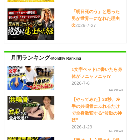
「明日死のう」と思った
男が世界一になれた理由
2026-7-27
月間ランキング
-Monthly Ranking
1文字ベッドに書いたら身
体がフニャフニャ!?
2026-7-6
64 Views
【やってみた】30秒、左
手の共鳴骨にふれるだけ
で全身激変する“波動の神
技”
2026-1-29
61 Views