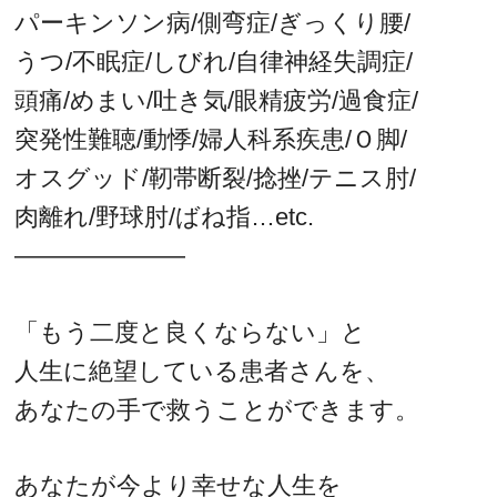
パーキンソン病/側弯症/ぎっくり腰/
うつ/不眠症/しびれ/自律神経失調症/
頭痛/めまい/吐き気/眼精疲労/過食症/
突発性難聴/動悸/婦人科系疾患/Ｏ脚/
オスグッド/靭帯断裂/捻挫/テニス肘/
肉離れ/野球肘/ばね指…etc.
———————
「もう二度と良くならない」と
人生に絶望している患者さんを、
あなたの手で救うことができます。
あなたが今より幸せな人生を