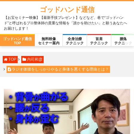
ゴッドハンド通信
【お宝セミナー映像】【最新手技プレゼント】などなど、巷で“ゴッドハン
ド”と呼ばれるプロ整体師の貴重な情報を「誰かを助けたい」と願うあなたへ
お届けします！
ゴッドハンド通信
無料映像
全身治療
首肩
腰痛
TOP
セミナー案内
テクニック
テクニック
テクニック
TOP
内司和彦
ラジオ体操をしっかりやると身体を悪くする理由とは？