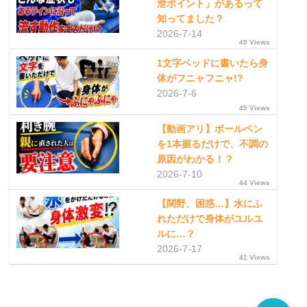
泄ポイント」があるって
知ってました？
2026-7-14
49 Views
1文字ベッドに書いたら身
体がフニャフニャ!?
2026-7-6
45 Views
【動画アリ】ボールペン
を1本握るだけで、不調の
原因がわかる！？
2026-7-10
44 Views
【関野、困惑…】水にふ
れただけで身体がユルユ
ルに…？
2026-7-17
41 Views