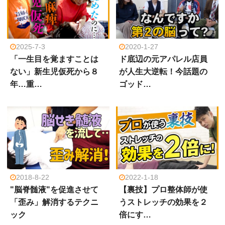
2025-7-3
2020-1-27
「一生目を覚ますことは
ド底辺の元アパレル店員
ない」新生児仮死から８
が人生大逆転！今話題の
年…重…
ゴッド…
2018-8-22
2022-1-18
"脳脊髄液"を促進させて
【裏技】プロ整体師が使
「歪み」解消するテクニ
うストレッチの効果を２
ック
倍にす…