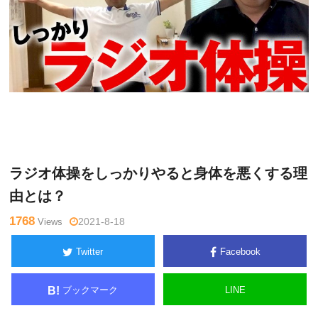
内
Warning
: Undefined variable $tagname in
/home/kudoken1/god
司和
hand-tsushin.com/public_html/wp-content/themes/side_winder/
彦
single.php
on line
26
ラジオ体操をしっかりやると身体を悪くする理
由とは？
1768
Views
2021-8-18
Twitter
Facebook
ブックマーク
LINE
B!