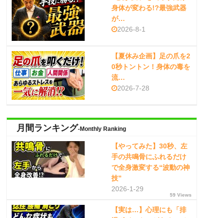
身体が変わる!?最強武器
が…
2026-8-1
【夏休み企画】足の爪を2
0秒トントン！身体の毒を
流…
2026-7-28
月間ランキング
-Monthly Ranking
【やってみた】30秒、左
手の共鳴骨にふれるだけ
で全身激変する“波動の神
技”
2026-1-29
59 Views
【実は…】心理にも「排