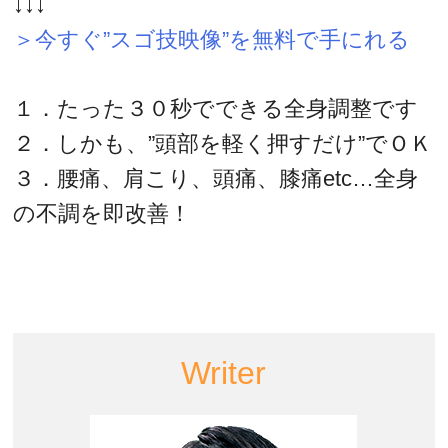
↓↓↓
＞今すぐ”スゴ技映像”を無料で手にれる
１．たった３０秒でできる全身調整です
２．しかも、”頭部を軽く押すだけ”でＯＫ
３．腰痛、肩こり、頭痛、膝痛etc…全身
の不調を即改善！
Writer