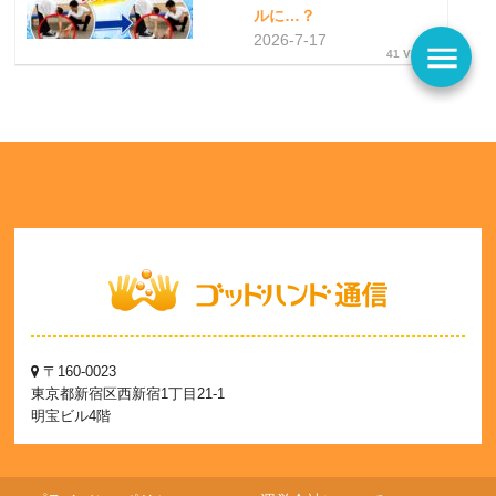
ルに…？
2026-7-17
menu
41 Views
〒160-0023
東京都新宿区西新宿1丁目21-1
明宝ビル4階