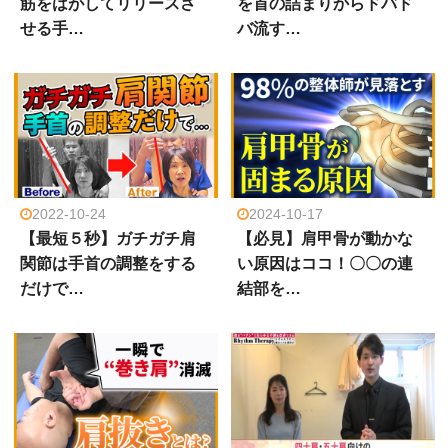
筋をはがしてリリースさ
を首の詰まりからドバド
せる手…
バ流す…
2022-10-24
2024-10-17
【最短５秒】ガチガチ肩
【必見】肩甲骨が動かな
関節は手首の調整をする
い原因はココ！〇〇の連
だけで…
結部を…