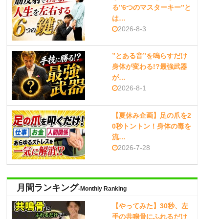
る”6つのマスターキー”と
は…
2026-8-3
”とある音”を鳴らすだけ
身体が変わる!?最強武器
が…
2026-8-1
【夏休み企画】足の爪を2
0秒トントン！身体の毒を
流…
2026-7-28
月間ランキング
-Monthly Ranking
【やってみた】30秒、左
手の共鳴骨にふれるだけ