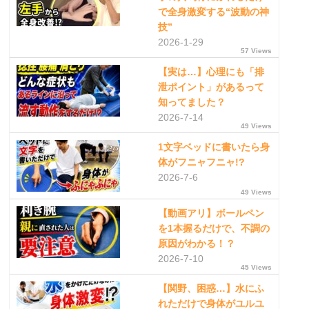
で全身激変する“波動の神
技”
2026-1-29
57 Views
【実は…】心理にも「排
泄ポイント」があるって
知ってました？
2026-7-14
49 Views
1文字ベッドに書いたら身
体がフニャフニャ!?
2026-7-6
49 Views
【動画アリ】ボールペン
を1本握るだけで、不調の
原因がわかる！？
2026-7-10
45 Views
【関野、困惑…】水にふ
れただけで身体がユルユ