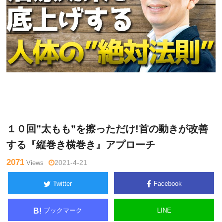
内
Warning
: Undefined variable $tagname in
/home/kudoken1/god
司和
hand-tsushin.com/public_html/wp-content/themes/side_winder/
彦
single.php
on line
26
１０回”太もも”を擦っただけ!首の動きが改善
する『縦巻き横巻き』アプローチ
2071
Views
2021-4-21
Twitter
Facebook
ブックマーク
LINE
B!