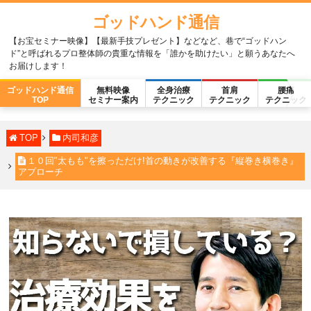
ゴッドハンド通信
【お宝セミナー映像】【最新手技プレゼント】などなど、巷で“ゴッドハン
ド”と呼ばれるプロ整体師の貴重な情報を「誰かを助けたい」と願うあなたへ
お届けします！
ゴッドハンド通信
無料映像
全身治療
首肩
腰痛
TOP
セミナー案内
テクニック
テクニック
テクニック
TOP
内司和彦
１０回"太もも"を擦っただけ!首の動きが改善する『縦巻き横巻き』
アプローチ