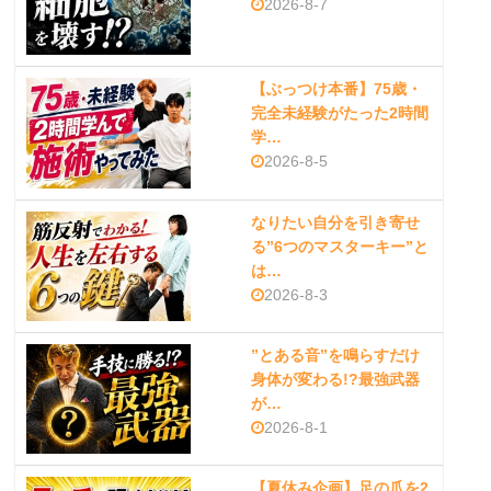
2026-8-7
【ぶっつけ本番】75歳・
完全未経験がたった2時間
学…
2026-8-5
なりたい自分を引き寄せ
る”6つのマスターキー”と
は…
2026-8-3
”とある音”を鳴らすだけ
身体が変わる!?最強武器
が…
2026-8-1
【夏休み企画】足の爪を2