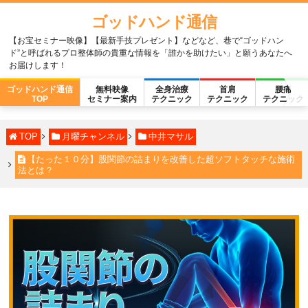
ゴッドハンド通信
【お宝セミナー映像】【最新手技プレゼント】などなど、巷で“ゴッドハン
ド”と呼ばれるプロ整体師の貴重な情報を「誰かを助けたい」と願うあなたへ
お届けします！
ゴッドハンド通信
無料映像
全身治療
首肩
腰痛
TOP
セミナー案内
テクニック
テクニック
テクニック
TOP
月曜チャンネル
中井マサル
【たった１０分】股関節の詰まりを改善した超ソフトタッチな施術
法とは？