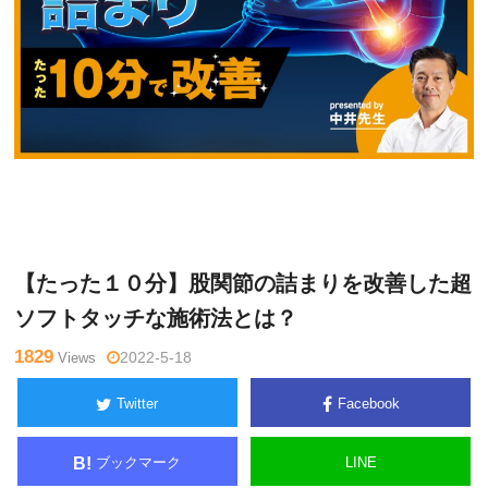
中
Warning
: Undefined variable $tagname in
/home/kudoken1/go
井マ
dhand-tsushin.com/public_html/wp-content/themes/side_wind
サル
er/single.php
on line
26
【たった１０分】股関節の詰まりを改善した超
ソフトタッチな施術法とは？
1829
Views
2022-5-18
Twitter
Facebook
ブックマーク
LINE
B!