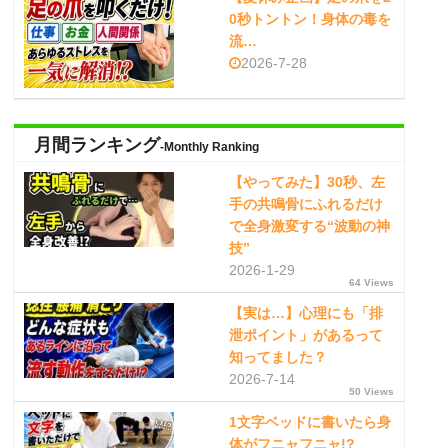
0秒トントン！身体の毒を
流…
2026-7-28
月間ランキング
-Monthly Ranking
【やってみた】30秒、左
手の共鳴骨にふれるだけ
で全身激変する“波動の神
技”
2026-1-29
64 Views
【実は…】心理にも「排
泄ポイント」があるって
知ってました？
2026-7-14
50 Views
1文字ベッドに書いたら身
体がフニャフニャ!?