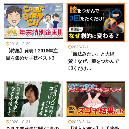
2018-12-29
2025-7-1
【特集】発表！2018年注
「魔法みたい」と大絶
目を集めた手技ベスト3
賛！なぜ、膝をつかんで
叩くだけ…
2020-10-21
2023-8-14
ＤＲＴ開発者に聞く“真の
【潜入ビデオ】大手接骨