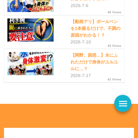
2026-7-6
46 Views
【動画アリ】ボールペン
を1本握るだけで、不調の
原因がわかる！？
2026-7-10
45 Views
【関野、困惑…】水にふ
れただけで身体がユルユ
ルに…？
2026-7-17
42 Views
menu