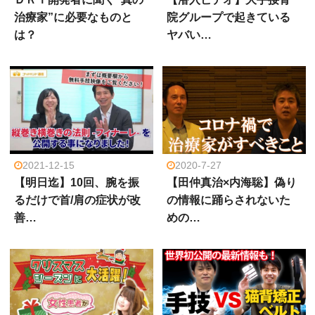
治療家”に必要なものと
院グループで起きている
は？
ヤバい…
2021-12-15
2020-7-27
【明日迄】10回、腕を振
【田仲真治×内海聡】偽り
るだけで首/肩の症状が改
の情報に踊らされないた
善…
めの…