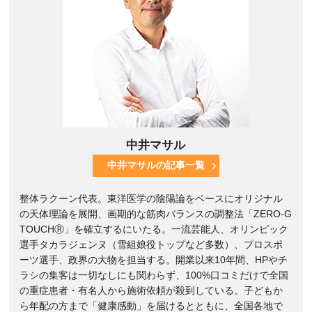
中井マサル
中井マサルの記事一覧
整体ラクーン代表。東洋医学の陰陽論をベースにオリジナル
の天体理論を展開、画期的な筋肉バランスの調整法「ZERO-G
TOUCHⓇ」を確立するにいたる。一流芸能人、オリンピック
選手タカラジェンヌ（雪組娘役トップなど多数）、プロスポ
ーツ選手、政界の大物を担当する。開業以来10年間、HPやチ
ラシの集客は一切なしにも関わらず、100%口コミだけで全国
の重症患者・有名人から施術依頼が殺到している。子どもか
ら年配の方まで「健康感動」を届けるとともに、全国各地で