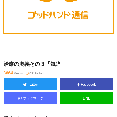
宮
Warning
: Undefined variable $tagname in
/home/kudoken1/go
本
dhand-tsushin.com/public_html/wp-content/themes/side_wind
啓稔
er/single.php
on line
26
治療の奥義その３「気迫」
3664
Views
2016-1-4
Twitter
Facebook
ブックマーク
LINE
B!