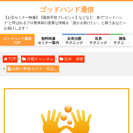
ゴッドハンド通信
【お宝セミナー映像】【最新手技プレゼント】などなど、巷で“ゴッドハン
ド”と呼ばれるプロ整体師の貴重な情報を「誰かを助けたい」と願うあなたへ
お届けします！
ゴッドハンド通信
無料映像
全身治療
首肩
腰痛
TOP
セミナー案内
テクニック
テクニック
テクニック
TOP
月曜チャンネル
宮本 啓稔
治療の奥義その３「気迫」