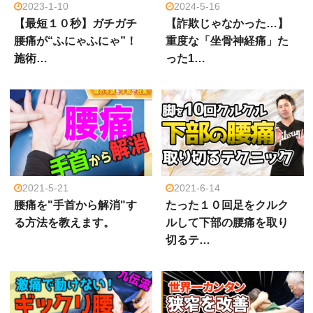
2023-1-10
2024-5-16
【最短１０秒】ガチガチ
【詐欺じゃなかった…】
腰痛が“ふにゃふにゃ”！
重度な「坐骨神経痛」た
施術…
った1…
2021-5-21
2021-6-14
腰痛を"手首から解消"す
たった１０回足をクルク
る方法を教えます。
ルして下部の腰痛を取り
切るテ…