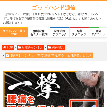
ゴッドハンド通信
【お宝セミナー映像】【最新手技プレゼント】などなど、巷で“ゴッドハン
ド”と呼ばれるプロ整体師の貴重な情報を「誰かを助けたい」と願うあなたへ
お届けします！
ゴッドハンド通信
無料映像
全身治療
首肩
腰痛
TOP
セミナー案内
テクニック
テクニック
テクニック
TOP
月曜チャンネル
網戸理九
【瞬間】トン！と一撃で“腰痛”撃退する「仙骨調整」とは？