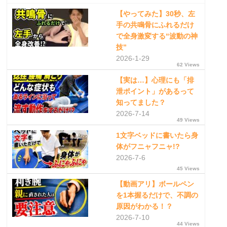
【やってみた】30秒、左
手の共鳴骨にふれるだけ
で全身激変する“波動の神
技”
2026-1-29
62 Views
【実は…】心理にも「排
泄ポイント」があるって
知ってました？
2026-7-14
49 Views
1文字ベッドに書いたら身
体がフニャフニャ!?
2026-7-6
45 Views
【動画アリ】ボールペン
を1本握るだけで、不調の
原因がわかる！？
2026-7-10
44 Views