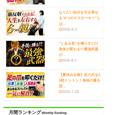
なりたい自分を引き寄せ
る”6つのマスターキー”と
は…
2026-8-3
”とある音”を鳴らすだけ
身体が変わる!?最強武器
が…
2026-8-1
【夏休み企画】足の爪を2
0秒トントン！身体の毒を
流…
2026-7-28
月間ランキング
-Monthly Ranking