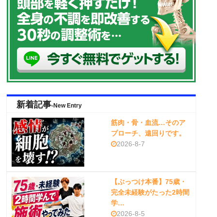
新着記事
-New Entry
筋肉・骨・血流…そのア
プローチ、遠回りです。
2026-8-7
【ぶっつけ本番】75歳・
完全未経験がたった2時間
学…
2026-8-5