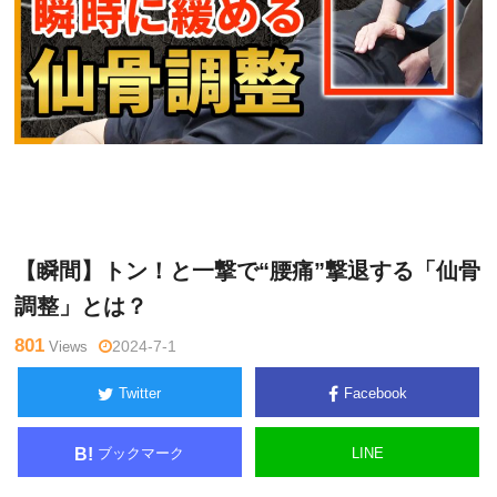
網
Warning
: Undefined variable $tagname in
/home/kudoken1/god
戸理
hand-tsushin.com/public_html/wp-content/themes/side_winder/
九
single.php
on line
26
【瞬間】トン！と一撃で“腰痛”撃退する「仙骨
調整」とは？
801
Views
2024-7-1
Twitter
Facebook
ブックマーク
LINE
B!