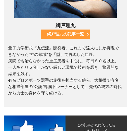
網戸理九
網戸理九の記事一覧
量子力学術式『九伝流』開発者。これまで達人にしか再現で
きなかった"神の領域"を「型」で再現した巨匠。
病院でも治らなかった重症患者を中心に、毎日８０名以上、
一人あたり５分しかない厳しい環境で技術を磨き、驚異的な
結果を残す。
有名プロスポーツ選手の施術を担当する傍ら、大相撲で有名
な相撲部屋の“公認”専属トレーナーとして、先代の親方の時代
から力士の身体を守り続ける。
この記事が気に入ったら
いいね ! しよう