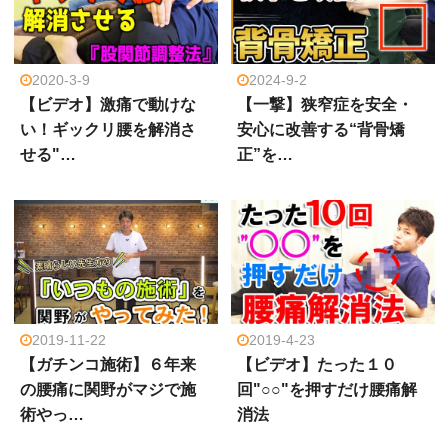
2020-3-9
2024-9-2
【ビデオ】激痛で動けな
【一撃】狭窄症を安全・
い！ギックリ腰を解消さ
安心に改善する“背骨矯
せる"…
正”を…
2019-11-22
2019-4-23
【ガチンコ施術】６年来
【ビデオ】たった１０
の腰痛に関野がマジで施
回"○○"を押すだけ腰痛解
術やっ…
消法