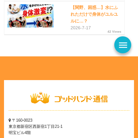
【関野、困惑…】水にふ
れただけで身体がユルユ
ルに…？
2026-7-17
42 Views
menu
〒160-0023
東京都新宿区西新宿1丁目21-1
明宝ビル4階