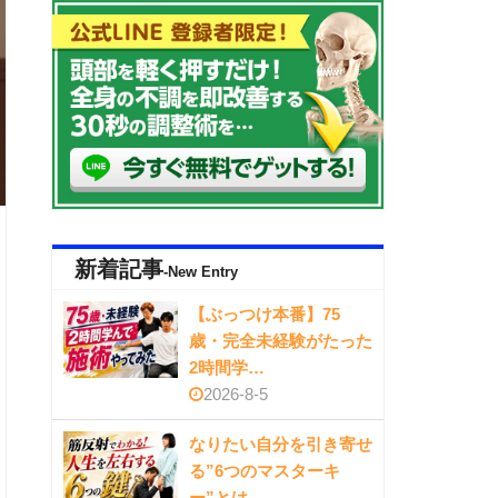
新着記事
-New Entry
【ぶっつけ本番】75
歳・完全未経験がたった
2時間学…
2026-8-5
なりたい自分を引き寄せ
る”6つのマスターキ
ー”とは…