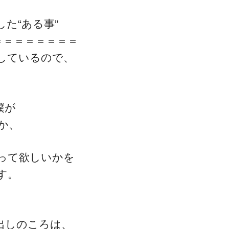
た“ある事”
＝＝＝＝＝＝＝＝
しているので、
一流の整体師セミナー
無料映像＆ご案内ページ
僕が
か、
首・肩テクニック
って欲しいかを
す。
出しのころは、