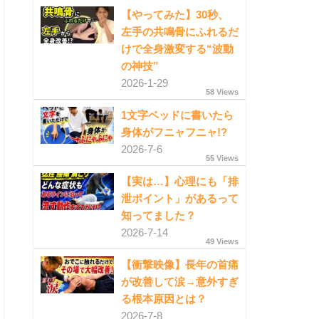
【やってみた】30秒、
左手の共鳴骨にふれるだ
けで全身激変する“波動
の神技”
2026-1-29
58 Views
1文字ベッドに書いたら
身体がフニャフニャ!?
2026-7-6
55 Views
【実は…】心理にも「排
泄ポイント」があるって
知ってました？
2026-7-14
49 Views
【衝撃映像】長年の首痛
が改善して涙→意外すぎ
る根本原因とは？
2026-7-8