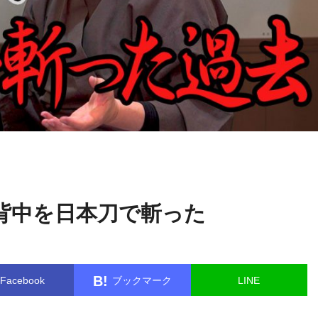
網戸
name in
/home/kudoken1/godhand-tsushin.com/public_html/w
理九
le.php
on line
26
背中を日本刀で斬った
B!
Facebook
ブックマーク
LINE