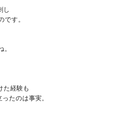
刺し
のです。
ね。
けた経験も
立ったのは事実。