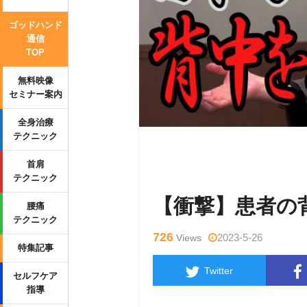
ゴッドハンド
通信
TOP
無料映像
セミナー案内
全身治療
テクニック
Warning
: Undefined variable $tag
首肩
p-content/themes/side_winder/sing
テクニック
【衝撃】患者の
腰痛
テクニック
726
2023-5-26
Views
特集記事
Twitter
セルフケア
指導