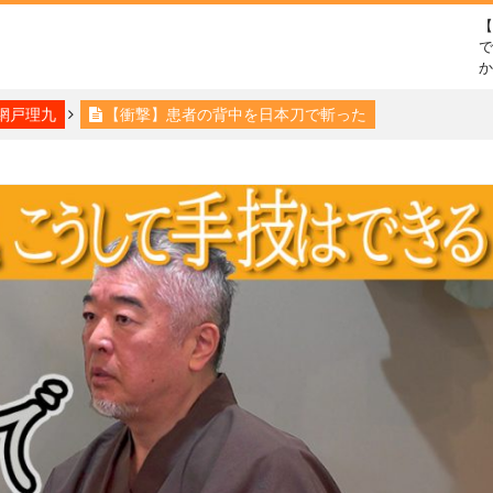
で
網戸理九
【衝撃】患者の背中を日本刀で斬った