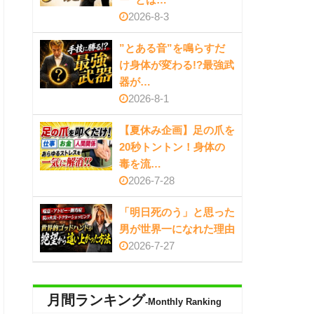
2026-8-3
”とある音”を鳴らすだ
け身体が変わる!?最強武
器が…
2026-8-1
【夏休み企画】足の爪を
20秒トントン！身体の
毒を流…
2026-7-28
「明日死のう」と思った
男が世界一になれた理由
2026-7-27
月間ランキング
-Monthly Ranking