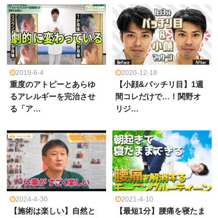
2019-6-4
2020-12-18
重度のアトピーとあらゆ
【小顔&パッチリ目】1週
るアレルギーを完治させ
間コレだけで…！関野オ
る「ア…
リジ…
2024-4-30
2021-4-10
【施術は楽しい】自然と
【最短1分】腰痛を寝たま