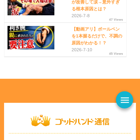
が改善して涙→意外すぎ
る根本原因とは？
2026-7-8
47 Views
【動画アリ】ボールペン
を1本握るだけで、不調の
原因がわかる！？
2026-7-10
45 Views
menu