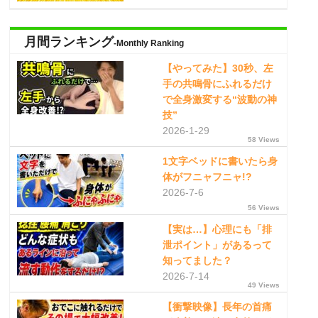
月間ランキング
-Monthly Ranking
【やってみた】30秒、左
手の共鳴骨にふれるだけ
で全身激変する“波動の神
技”
2026-1-29
58 Views
1文字ベッドに書いたら身
体がフニャフニャ!?
2026-7-6
56 Views
【実は…】心理にも「排
泄ポイント」があるって
知ってました？
2026-7-14
49 Views
【衝撃映像】長年の首痛