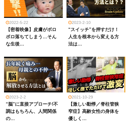
2022-5-22
2023-2-10
【密着映像】皮膚がボロ
“スイッチ”を押すだけ！
ボロ落ちてしまう…そん
人生を根本から変える方
な生後…
法は…
2023-2-2
2021-10-29
“脳”に直接アプローチ!不
【激しい動悸／脊柱管狭
調はもちろん、人間関係
窄症】高齢女性の身体を
の…
優しく…