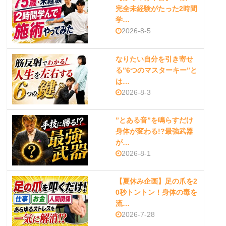
完全未経験がたった2時間
学…
2026-8-5
なりたい自分を引き寄せ
る”6つのマスターキー”と
は…
2026-8-3
”とある音”を鳴らすだけ
身体が変わる!?最強武器
が…
2026-8-1
【夏休み企画】足の爪を2
0秒トントン！身体の毒を
流…
2026-7-28