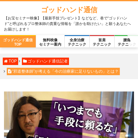
ゴッドハンド通信
【お宝セミナー映像】【最新手技プレゼント】などなど、巷で“ゴッドハン
ド”と呼ばれるプロ整体師の貴重な情報を「誰かを助けたい」と願うあなたへ
お届けします！
ゴッドハンド通信
無料映像
全身治療
首肩
腰痛
TOP
セミナー案内
テクニック
テクニック
テクニック
TOP
ゴッドハンド通信記者
“邪道整体師”が考える「今の治療家に足りないもの」とは？