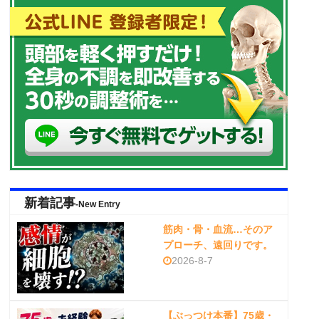
新着記事
-New Entry
筋肉・骨・血流…そのア
プローチ、遠回りです。
2026-8-7
【ぶっつけ本番】75歳・