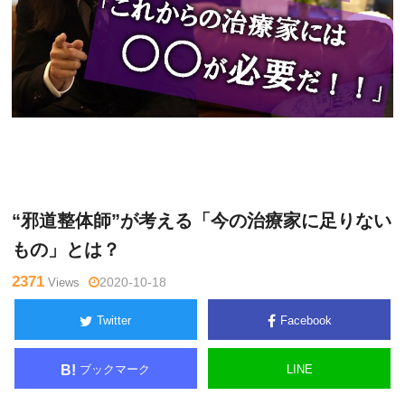
ゴッド
Warning
: Undefined variable $tagname in
/home/kudoken
ハンド通
1/godhand-tsushin.com/public_html/wp-content/themes/si
信記者
de_winder/single.php
on line
26
“邪道整体師”が考える「今の治療家に足りない
もの」とは？
2371
Views
2020-10-18
Twitter
Facebook
ブックマーク
LINE
B!