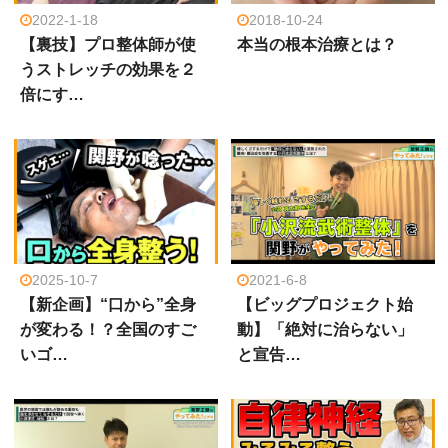
2022-1-18
2018-10-24
【裏技】プロ整体師が使
本当の根本治療とは？
うストレッチの効果を２
倍にす…
2025-10-7
2021-6-8
【新企画】“口から”全身
【ビッグプロジェクト始
が変わる！？全国のすご
動】「絶対に治らない」
いゴ…
と宣告…