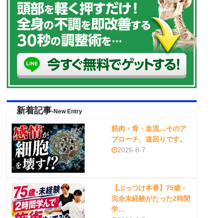
新着記事
-New Entry
筋肉・骨・血流…そのア
プローチ、遠回りです。
2026-8-7
【ぶっつけ本番】75歳・
完全未経験がたった2時間
学…