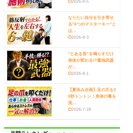
2026-8-5
なりたい自分を引き寄せ
る”6つのマスターキー”と
は…
2026-8-3
”とある音”を鳴らすだけ
身体が変わる!?最強武器
が…
2026-8-1
【夏休み企画】足の爪を2
0秒トントン！身体の毒を
流…
2026-7-28