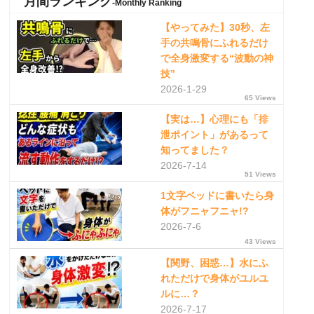
月間ランキング
-Monthly Ranking
【やってみた】30秒、左
手の共鳴骨にふれるだけ
で全身激変する“波動の神
技”
2026-1-29
65 Views
【実は…】心理にも「排
泄ポイント」があるって
知ってました？
2026-7-14
51 Views
1文字ベッドに書いたら身
体がフニャフニャ!?
2026-7-6
43 Views
【関野、困惑…】水にふ
れただけで身体がユルユ
ルに…？
2026-7-17