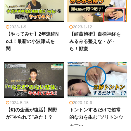
2023-1-9
2023-1-12
【やってみた】2年連続N
【頭蓋施術】自律神経を
o.1！最新の小波津式を
みるみる整えな・が・
関…
ら！顔痩…
2024-5-15
2020-10-6
【幻の企画が復活】関野
トントンするだけで超常
が"やられて"みた！？
的な力を生む"ソリトンウ
ェー…