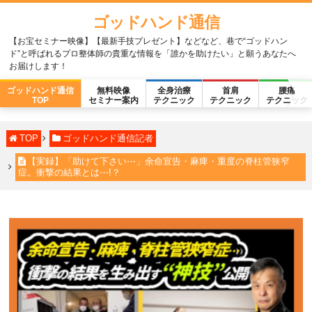
ゴッドハンド通信
【お宝セミナー映像】【最新手技プレゼント】などなど、巷で“ゴッドハン
ド”と呼ばれるプロ整体師の貴重な情報を「誰かを助けたい」と願うあなたへ
お届けします！
ゴッドハンド通信
無料映像
全身治療
首肩
腰痛
TOP
セミナー案内
テクニック
テクニック
テクニック
TOP
ゴッドハンド通信記者
【実録】「助けて下さい⋯」余命宣告・麻痺・重度の脊柱管狭窄
症。衝撃の結果とは⋯!？