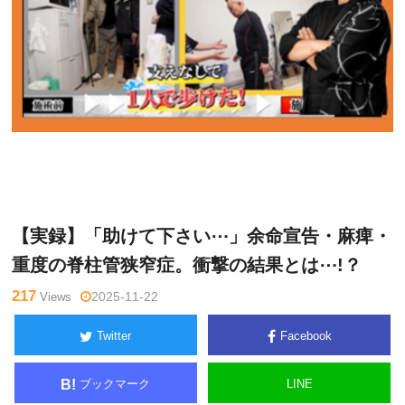
ゴッド
Warning
: Undefined variable $tagname in
/home/kudoken
ハンド通
1/godhand-tsushin.com/public_html/wp-content/themes/si
信記者
de_winder/single.php
on line
26
【実録】「助けて下さい⋯」余命宣告・麻痺・
重度の脊柱管狭窄症。衝撃の結果とは⋯!？
217
Views
2025-11-22
Twitter
Facebook
ブックマーク
LINE
B!