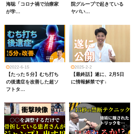
海聡「コロナ禍で治療家
院グループで起きている
が学…
ヤバい…
2022-6-15
2025-2-2
【たった５分】むち打ち
【最終話】遂に、2月5日
の後遺症を改善した超ソ
に情報解禁です↓
フトタ…