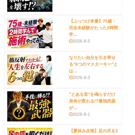
【ぶっつけ本番】75歳・
完全未経験がたった2時間
学…
2026-8-5
なりたい自分を引き寄せ
る”6つのマスターキー”と
は…
2026-8-3
”とある音”を鳴らすだけ
身体が変わる!?最強武器
が…
2026-8-1
【夏休み企画】足の爪を2