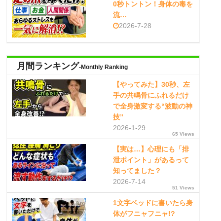
0秒トントン！身体の毒を
流…
2026-7-28
月間ランキング
-Monthly Ranking
【やってみた】30秒、左
手の共鳴骨にふれるだけ
で全身激変する“波動の神
技”
2026-1-29
65 Views
【実は…】心理にも「排
泄ポイント」があるって
知ってました？
2026-7-14
51 Views
1文字ベッドに書いたら身
体がフニャフニャ!?