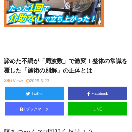
ゴッド
Warning
: Undefined variable $tagname in
/home/kudoken
ハンド通
1/godhand-tsushin.com/public_html/wp-content/themes/si
信記者
de_winder/single.php
on line
26
諦めた不調が「周波数」で激変！整体の常識を
覆した「施術の別解」の正体とは
386
Views
2025-6-23
Twitter
Facebook
ブックマーク
LINE
B!
膝をつかんで3回叩くだけ！？