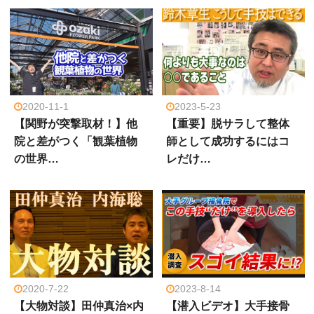
2020-11-1
2023-5-23
【関野が突撃取材！】他
【重要】脱サラして整体
院と差がつく「観葉植物
師として成功するにはコ
の世界…
レだけ…
2020-7-22
2023-8-14
【大物対談】田仲真治×内
【潜入ビデオ】大手接骨