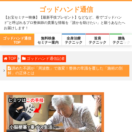
ゴッドハンド通信
【お宝セミナー映像】【最新手技プレゼント】などなど、巷で“ゴッドハン
ド”と呼ばれるプロ整体師の貴重な情報を「誰かを助けたい」と願うあなたへ
お届けします！
ゴッドハンド通信
無料映像
全身治療
首肩
腰痛
TOP
セミナー案内
テクニック
テクニック
テクニック
TOP
ゴッドハンド通信記者
諦めた不調が「周波数」で激変！整体の常識を覆した「施術の別
解」の正体とは