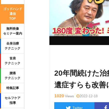
ゴッドハンド
通信
TOP
無料映像
セミナー案内
全身治療
テクニック
Warning
: Undefined variable $tag
首肩
_html/wp-content/themes/side_wind
テクニック
20年間続けた
腰痛
テクニック
遺症すらも改善
特集記事
1020
2022-12-18
Views
セルフケア
指導
Twitter