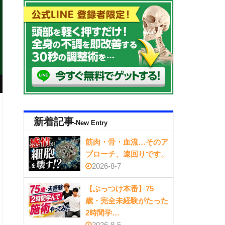
新着記事
-New Entry
筋肉・骨・血流…そのア
プローチ、遠回りです。
2026-8-7
【ぶっつけ本番】75
歳・完全未経験がたった
2時間学…
2026-8-5