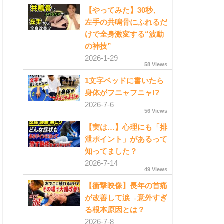
【やってみた】30秒、
左手の共鳴骨にふれるだ
けで全身激変する“波動
の神技”
2026-1-29
58 Views
1文字ベッドに書いたら
身体がフニャフニャ!?
2026-7-6
56 Views
【実は…】心理にも「排
泄ポイント」があるって
知ってました？
2026-7-14
49 Views
【衝撃映像】長年の首痛
が改善して涙→意外すぎ
る根本原因とは？
2026-7-8