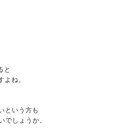
一流の整体師セミナー
無料映像＆ご案内ページ
ると
すよね。
首・肩テクニック
いという方も
いでしょうか。