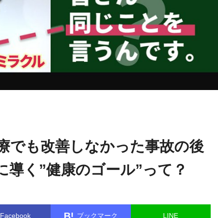
ゴッドハン
name in
/home/kudoken1/godhand-tsushin.com/public
ド通信記者
er/single.php
on line
26
治療でも改善しなかった事故の後
に導く”健康のゴール”って？
B!
Facebook
ブックマーク
LINE