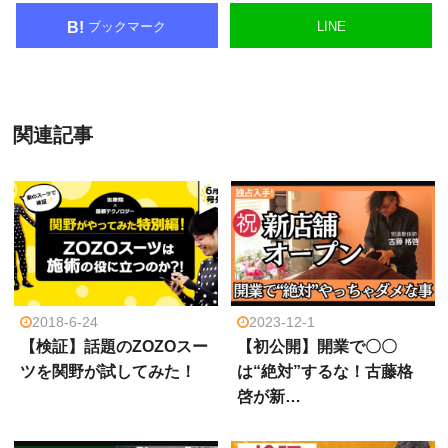
ブックマーク
LINE
B!
関連記事
2018-6-24
2023-12-1
【検証】話題のZOZOスー
【初公開】開業で〇〇
ツを関野が試してみた！
は“絶対”するな！古藤格
啓が新…