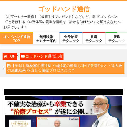
ゴッドハンド通信
【お宝セミナー映像】【最新手技プレゼント】などなど、巷で“ゴッドハン
ド”と呼ばれるプロ整体師の貴重な情報を「誰かを助けたい」と願うあなたへ
お届けします！
ゴッドハンド通信
無料映像
全身治療
首肩
腰痛
TOP
セミナー案内
テクニック
テクニック
テクニック
TOP
ゴッドハンド通信記者
【実録】脳梗塞の後遺症・国指定の難病も1回で改善!“天才・達人級
の施術結果”を出せる治療プロセスとは？