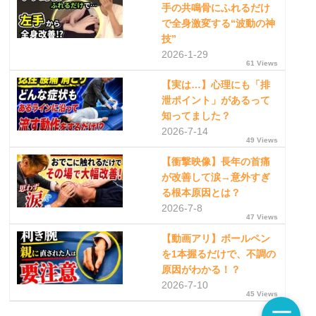
手の共鳴骨にふれるだけ
で全身激変する“波動の神
技”
2026-1-29
61 Views
【実は…】心理にも「排
泄ポイント」があるって
知ってました？
2026-7-14
49 Views
【衝撃映像】長年の首痛
が改善して涙→意外すぎ
る根本原因とは？
2026-7-8
47 Views
【動画アリ】ボールペン
を1本握るだけで、不調の
原因がわかる！？
2026-7-10
45 Views