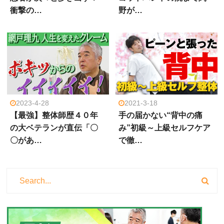
衝撃の…
野が…
2023-4-28
2021-3-18
【最強】整体師歴４０年
手の届かない“背中の痛
の大ベテランが直伝「〇
み”初級～上級セルフケア
〇があ…
で徹…