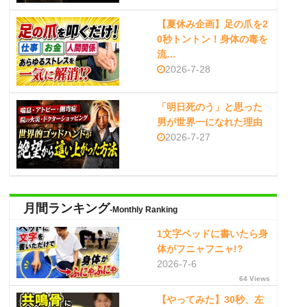
【夏休み企画】足の爪を2
0秒トントン！身体の毒を
流…
2026-7-28
「明日死のう」と思った
男が世界一になれた理由
2026-7-27
月間ランキング
-Monthly Ranking
1文字ベッドに書いたら身
体がフニャフニャ!?
2026-7-6
64 Views
【やってみた】30秒、左