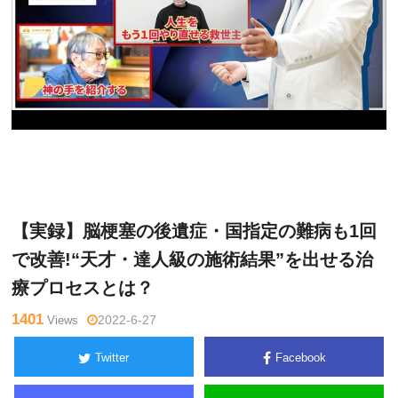
ゴッド
Warning
: Undefined variable $tagname in
/home/kudoken
ハンド通
1/godhand-tsushin.com/public_html/wp-content/themes/si
信記者
de_winder/single.php
on line
26
【実録】脳梗塞の後遺症・国指定の難病も1回
で改善!“天才・達人級の施術結果”を出せる治
療プロセスとは？
1401
Views
2022-6-27
Twitter
Facebook