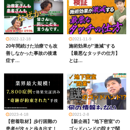
2022-12-18
2021-11-9
20年間続けた治療でも改
施術効果が“激減”する
善しなかった事故の後遺
【最悪なタッチの仕方】
症す…
とは…
2023-4-18
2021-2-8
【密着取材】歩行困難の
【新企画】"地下密室"の
患者が次々と歩き出す！
ゴッドハンドの院まで関