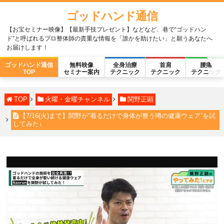
ゴッドハンド通信
【お宝セミナー映像】【最新手技プレゼント】などなど、巷で“ゴッドハン
ド”と呼ばれるプロ整体師の貴重な情報を「誰かを助けたい」と願うあなたへ
お届けします！
ゴッドハンド通信
無料映像
全身治療
首肩
腰痛
TOP
セミナー案内
テクニック
テクニック
テクニック
TOP
火曜・金曜チャンネル
関野正顕
【7/16(火)まで】関野が”着るだけで身体が整う噂の健康ウェア”を試
してみた↓