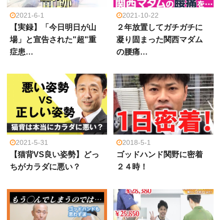
2021-6-1
2021-10-22
【実録】「今日明日が山
２年放置してガチガチに
場」と宣告された"超"重
凝り固まった関西マダム
症患…
の腰痛…
2021-5-31
2018-5-1
【猫背VS良い姿勢】どっ
ゴッドハンド関野に密着
ちがカラダに悪い？
２４時！