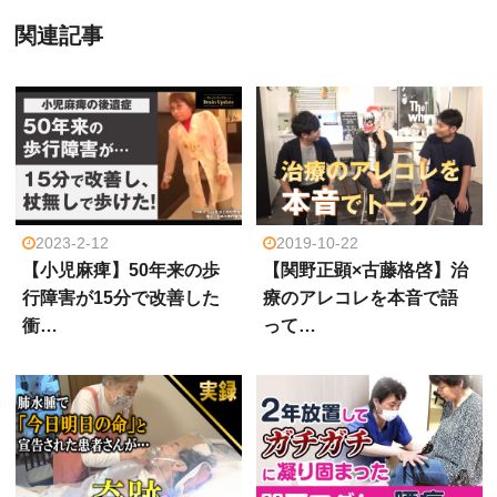
関連記事
2023-2-12
2019-10-22
【小児麻痺】50年来の歩
【関野正顕×古藤格啓】治
行障害が15分で改善した
療のアレコレを本音で語
衝…
って…