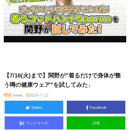
関
Warning
: Undefined variable $tagname in
/home/kudoken1/god
野正
hand-tsushin.com/public_html/wp-content/themes/side_winder/
顕
single.php
on line
26
【7/16(火)まで】関野が”着るだけで身体が整
う噂の健康ウェア”を試してみた↓
653
Views
2024-7-12
Twitter
Facebook
ブックマーク
LINE
B!