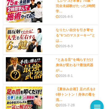
【ぶっつけ本番】75歳・
完全未経験がたった2時間
学…
2026-8-5
なりたい自分を引き寄せ
る”6つのマスターキー”と
は…
2026-8-3
”とある音”を鳴らすだけ
身体が変わる!?最強武器
が…
2026-8-1
【夏休み企画】足の爪を2
0秒トントン！身体の毒を
流…
menu
2026-7-28