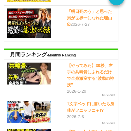
「明日死のう」と思った
男が世界一になれた理由
2026-7-27
月間ランキング
-Monthly Ranking
【やってみた】30秒、左
手の共鳴骨にふれるだけ
で全身激変する“波動の神
技”
2026-1-29
58 Views
1文字ベッドに書いたら身
体がフニャフニャ!?
2026-7-6
55 Views