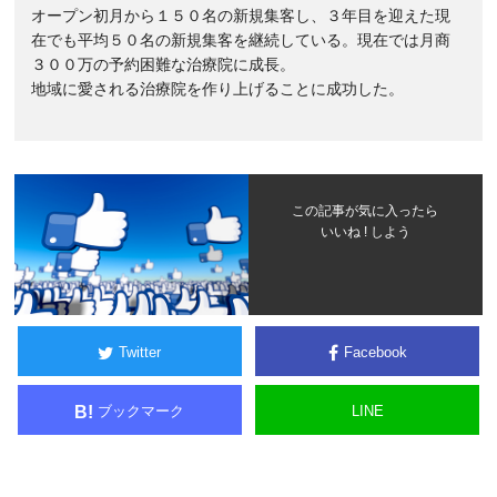
オープン初月から１５０名の新規集客し、３年目を迎えた現
在でも平均５０名の新規集客を継続している。現在では月商
３００万の予約困難な治療院に成長。
地域に愛される治療院を作り上げることに成功した。
この記事が気に入ったら
いいね ! しよう
Twitter
Facebook
ブックマーク
LINE
B!