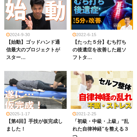
2024-9-30
2022-6-15
【始動】ゴッドハンド通
【たった５分】むち打ち
信最大のプロジェクトが
の後遺症を改善した超ソ
スター…
フトタ…
2025-1-17
2021-2-25
【第4回】手技が仮完成し
「初級・中級・上級」“乱
ました！
れた自律神経”を整える３
つ…