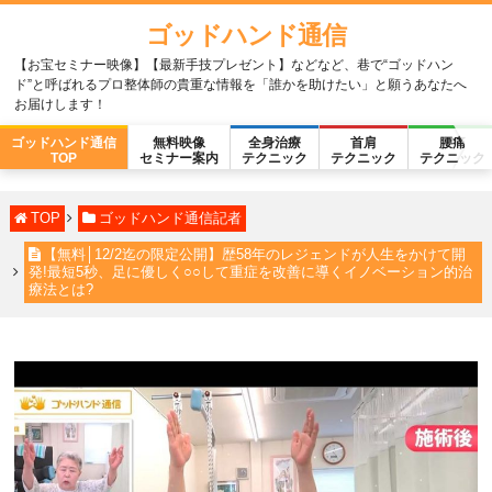
ゴッドハンド通信
【お宝セミナー映像】【最新手技プレゼント】などなど、巷で“ゴッドハン
ド”と呼ばれるプロ整体師の貴重な情報を「誰かを助けたい」と願うあなたへ
お届けします！
ゴッドハンド通信
無料映像
全身治療
首肩
腰痛
TOP
セミナー案内
テクニック
テクニック
テクニック
TOP
ゴッドハンド通信記者
【無料│12/2迄の限定公開】歴58年のレジェンドが人生をかけて開
発!最短5秒、足に優しく○○して重症を改善に導くイノベーション的治
療法とは?