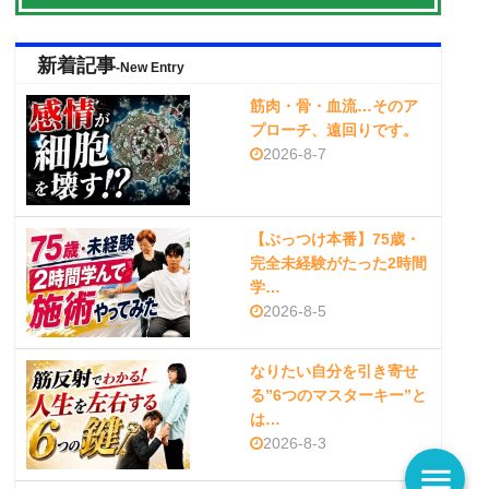
新着記事
-New Entry
筋肉・骨・血流…そのア
プローチ、遠回りです。
2026-8-7
【ぶっつけ本番】75歳・
完全未経験がたった2時間
学…
2026-8-5
なりたい自分を引き寄せ
る”6つのマスターキー”と
は…
2026-8-3
menu