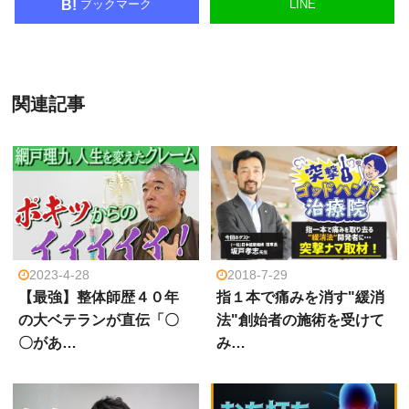
ブックマーク
LINE
B!
関連記事
2023-4-28
2018-7-29
【最強】整体師歴４０年
指１本で痛みを消す"緩消
の大ベテランが直伝「〇
法"創始者の施術を受けて
〇があ…
み…