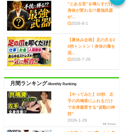
”とある音”を鳴らすだけ
身体が変わる!?最強武器
が…
2026-8-1
【夏休み企画】足の爪を2
0秒トントン！身体の毒を
流…
2026-7-28
月間ランキング
-Monthly Ranking
【やってみた】30秒、左
手の共鳴骨にふれるだけ
で全身激変する“波動の神
技”
2026-1-29
58 Views