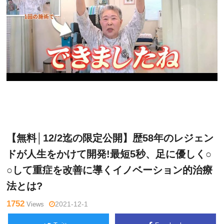
ゴッド
Warning
: Undefined variable $tagname in
/home/kudoken
ハンド通
1/godhand-tsushin.com/public_html/wp-content/themes/si
信記者
de_winder/single.php
on line
26
【無料│12/2迄の限定公開】歴58年のレジェン
ドが人生をかけて開発!最短5秒、足に優しく○
○して重症を改善に導くイノベーション的治療
法とは?
1752
Views
2021-12-1