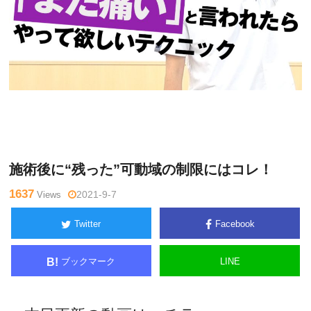
関
Warning
: Undefined variable $tagname in
/home/kudoken1/god
野正
hand-tsushin.com/public_html/wp-content/themes/side_winder/
顕
single.php
on line
26
施術後に“残った”可動域の制限にはコレ！
1637
Views
2021-9-7
Twitter
Facebook
ブックマーク
LINE
B!