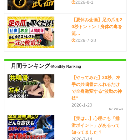
2026-8-1
【夏休み企画】足の爪を2
0秒トントン！身体の毒を
流…
2026-7-28
月間ランキング
-Monthly Ranking
【やってみた】30秒、左
手の共鳴骨にふれるだけ
で全身激変する“波動の神
技”
2026-1-29
57 Views
【実は…】心理にも「排
泄ポイント」があるって
知ってました？
2026-7-14