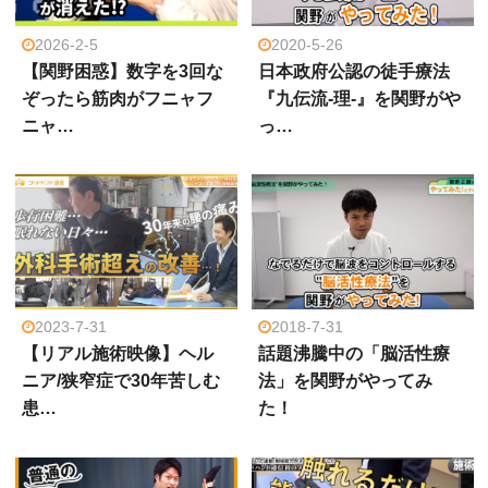
2026-2-5
2020-5-26
【関野困惑】数字を3回な
日本政府公認の徒手療法
ぞったら筋肉がフニャフ
『九伝流-理-』を関野がや
ニャ…
っ…
2023-7-31
2018-7-31
【リアル施術映像】ヘル
話題沸騰中の「脳活性療
ニア/狭窄症で30年苦しむ
法」を関野がやってみ
患…
た！