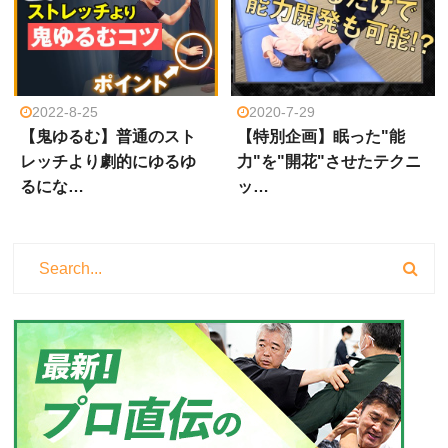
2022-8-25
2020-7-29
【鬼ゆるむ】普通のスト
【特別企画】眠った"能
レッチより劇的にゆるゆ
力"を"開花"させたテクニ
るにな…
ッ…