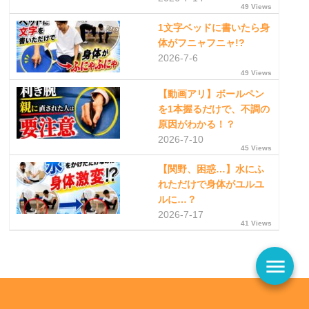
49 Views
1文字ベッドに書いたら身
体がフニャフニャ!?
2026-7-6
49 Views
【動画アリ】ボールペン
を1本握るだけで、不調の
原因がわかる！？
2026-7-10
45 Views
【関野、困惑…】水にふ
れただけで身体がユルユ
ルに…？
2026-7-17
41 Views
menu