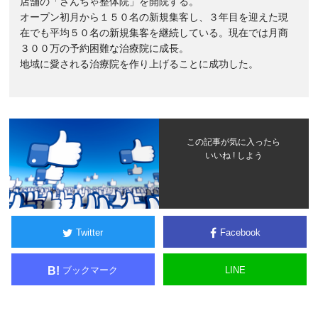
店舗の「さんちゃ整体院」を開院する。
オープン初月から１５０名の新規集客し、３年目を迎えた現
在でも平均５０名の新規集客を継続している。現在では月商
３００万の予約困難な治療院に成長。
地域に愛される治療院を作り上げることに成功した。
この記事が気に入ったら
いいね ! しよう
Twitter
Facebook
ブックマーク
LINE
B!