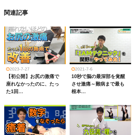
関連記事
2023-7-27
2021-7-6
【初公開】お尻の激痛で
10秒で脳の最深部を覚醒
座れなかったのに、たっ
させ激痛～難病まで最も
た1回…
根本…