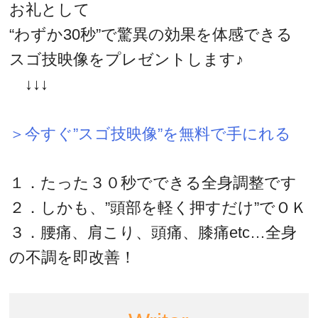
お礼として
“わずか30秒”で驚異の効果を体感できる
スゴ技映像をプレゼントします♪
↓↓↓
＞今すぐ”スゴ技映像”を無料で手にれる
１．たった３０秒でできる全身調整です
２．しかも、”頭部を軽く押すだけ”でＯＫ
３．腰痛、肩こり、頭痛、膝痛etc…全身
の不調を即改善！