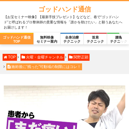
ゴッドハンド通信
【お宝セミナー映像】【最新手技プレゼント】などなど、巷で“ゴッドハン
ド”と呼ばれるプロ整体師の貴重な情報を「誰かを助けたい」と願うあなたへ
お届けします！
ゴッドハンド通信
無料映像
全身治療
首肩
腰痛
TOP
セミナー案内
テクニック
テクニック
テクニック
TOP
火曜・金曜チャンネル
関野正顕
施術後に“残った”可動域の制限にはコレ！