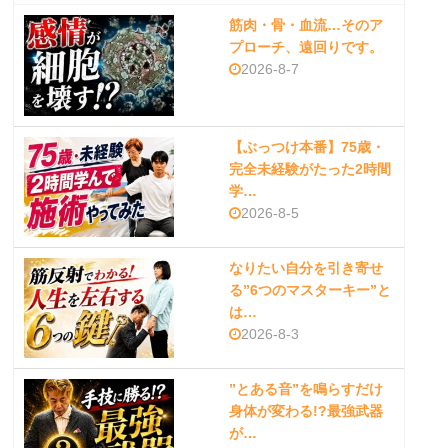
筋肉・骨・血流…そのア
プローチ、遠回りです。
2026-8-7
【ぶっつけ本番】75歳・
完全未経験がたった2時間
学…
2026-8-5
なりたい自分を引き寄せ
る”6つのマスターキー”と
は…
2026-8-3
”とある音”を鳴らすだけ
身体が変わる!?最強武器
が…