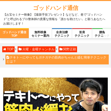
ゴッドハンド通信
【お宝セミナー映像】【最新手技プレゼント】などなど、巷で“ゴッドハン
ド”と呼ばれるプロ整体師の貴重な情報を「誰かを助けたい」と願うあなたへ
お届けします！
ゴッドハンド通信
無料映像
全身治療
首肩
腰痛
TOP
セミナー案内
テクニック
テクニック
テクニック
TOP
火曜・金曜チャンネル
関野正顕
テキト～にやってもガチガチの筋肉がちゃんと緩む簡単テクニック
とは？