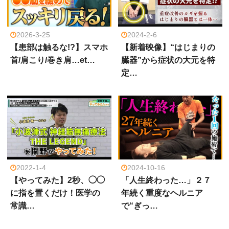
2026-3-25
2024-2-6
【患部は触るな!?】スマホ
【新着映像】“はじまりの
首/肩こり/巻き肩…et…
臓器”から症状の大元を特
定…
2022-1-4
2024-10-16
【やってみた】2秒、◯◯
「人生終わった…」２７
に指を置くだけ！医学の
年続く重度なヘルニア
常識…
で“ぎっ…