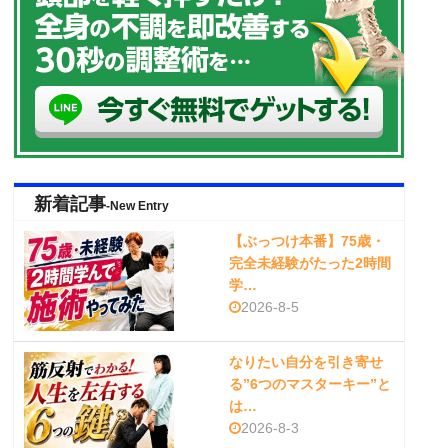
新着記事
-New Entry
【ぶっつけ本番】75歳・
完全未経験がたった2時間
学…
2026-8-5
なりたい自分を引き寄せ
る”6つのマスターキー”と
は…
2026-8-3