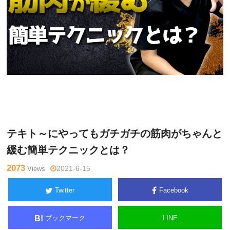
関
Warning
: Undefined variable $tagname in
/home/kudoken1/god
野正
hand-tsushin.com/public_html/wp-content/themes/side_winder/
顕
single.php
on line
26
テキト～にやってもガチガチの筋肉がちゃんと
緩む簡単テクニックとは？
2073
Views
2021-6-15
Twitter
Facebook
ブックマーク
LINE
B!