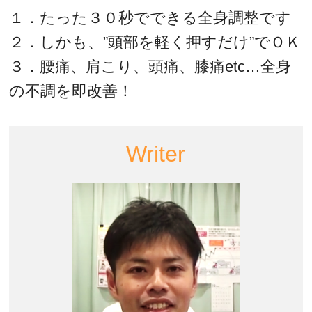
１．たった３０秒でできる全身調整です
２．しかも、”頭部を軽く押すだけ”でＯＫ
３．腰痛、肩こり、頭痛、膝痛etc…全身
の不調を即改善！
Writer