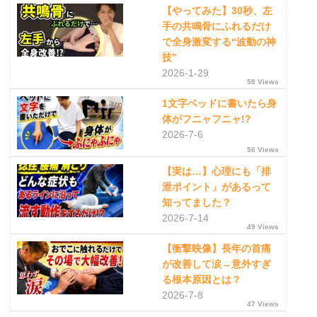
【やってみた】30秒、左
手の共鳴骨にふれるだけ
で全身激変する“波動の神
技”
2026-1-29
58 Views
1文字ベッドに書いたら身
体がフニャフニャ!?
2026-7-6
56 Views
【実は…】心理にも「排
泄ポイント」があるって
知ってました？
2026-7-14
49 Views
【衝撃映像】長年の首痛
が改善して涙→意外すぎ
る根本原因とは？
2026-7-8
47 Views