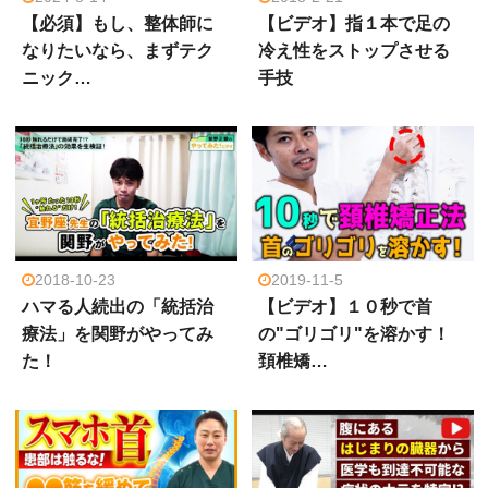
【必須】もし、整体師に
【ビデオ】指１本で足の
なりたいなら、まずテク
冷え性をストップさせる
ニック…
手技
2018-10-23
2019-11-5
ハマる人続出の「統括治
【ビデオ】１０秒で首
療法」を関野がやってみ
の"ゴリゴリ"を溶かす！
た！
頚椎矯…