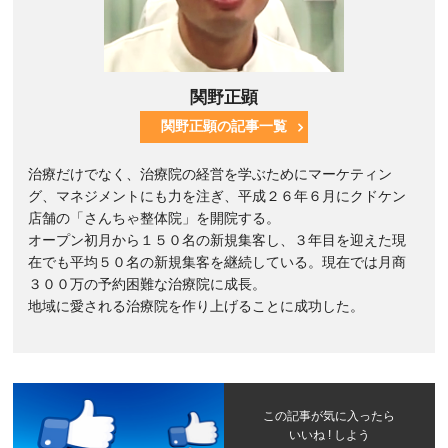
関野正顕
関野正顕の記事一覧
治療だけでなく、治療院の経営を学ぶためにマーケティン
グ、マネジメントにも力を注ぎ、平成２６年６月にクドケン
店舗の「さんちゃ整体院」を開院する。
オープン初月から１５０名の新規集客し、３年目を迎えた現
在でも平均５０名の新規集客を継続している。現在では月商
３００万の予約困難な治療院に成長。
地域に愛される治療院を作り上げることに成功した。
この記事が気に入ったら
いいね ! しよう