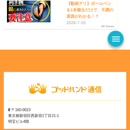
【動画アリ】ボールペン
を1本握るだけで、不調の
原因がわかる！？
2026-7-10
45 Views
menu
〒160-0023
東京都新宿区西新宿1丁目21-1
明宝ビル4階