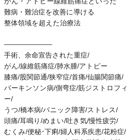
がん・アトピー線維筋痛症といった
難病・難治症を改善に導ける
整体領域を超えた治療法
———————
手術、余命宣告された重症/
がん/線維筋痛症/肺水腫/アトピー
膝痛/股関節通/狭窄症/首痛/仙腸関節痛/
パーキンソン病/側弯症/筋ジストロフィ
ー/
うつ/橋本病/パニック障害/ストレス/
頭痛/耳鳴り/めまい/吐き気/慢性疲労/
むくみ/便秘･下痢/婦人科系疾患/花粉症/