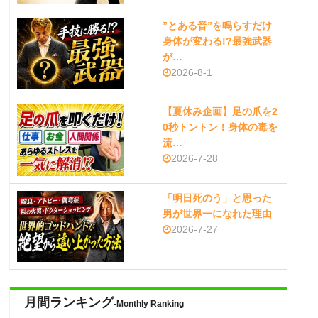
”とある音”を鳴らすだけ
身体が変わる!?最強武器
が…
2026-8-1
【夏休み企画】足の爪を2
0秒トントン！身体の毒を
流…
2026-7-28
「明日死のう」と思った
男が世界一になれた理由
2026-7-27
月間ランキング
-Monthly Ranking