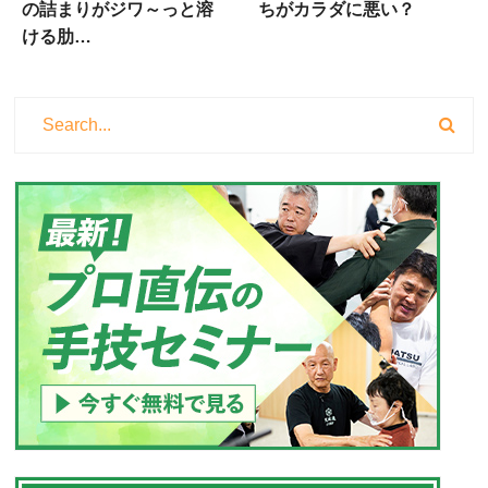
の詰まりがジワ～っと溶
ちがカラダに悪い？
ける肋…