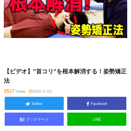
関
Warning
: Undefined variable $tagname in
/home/kudoken1/god
野正
hand-tsushin.com/public_html/wp-content/themes/side_winder/
顕
single.php
on line
26
【ビデオ】”首コリ”を根本解消する！姿勢矯正
法
2517
Views
2020-4-10
Twitter
Facebook
ブックマーク
LINE
B!