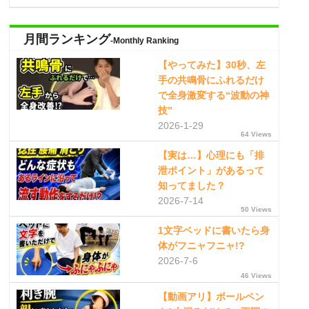
月間ランキング
-Monthly Ranking
【やってみた】30秒、左
手の共鳴骨にふれるだけ
で全身激変する“波動の神
技”
2026-1-29
64 Views
【実は…】心理にも「排
泄ポイント」があるって
知ってました？
2026-7-14
50 Views
1文字ベッドに書いたら身
体がフニャフニャ!?
2026-7-6
46 Views
【動画アリ】ボールペン