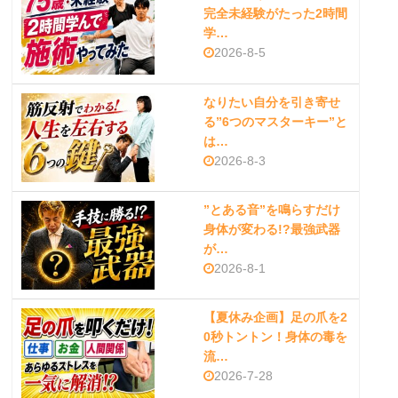
完全未経験がたった2時間
学…
2026-8-5
なりたい自分を引き寄せ
る”6つのマスターキー”と
は…
2026-8-3
”とある音”を鳴らすだけ
身体が変わる!?最強武器
が…
2026-8-1
【夏休み企画】足の爪を2
0秒トントン！身体の毒を
流…
2026-7-28