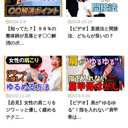
2024-2-8
2018-10-19
【知ってた？】９８％の
【ビデオ】直接法と間接
整体師が見落とす〇〇解
法、どちらが良いの？
消のポ…
2022-11-28
2019-9-20
【必見】女性の肩こりを
【ビデオ】肩が"ゆるゆ
ジワ～ッと優しく緩める
る"！指を入れない"肩甲
テクニ…
骨は…