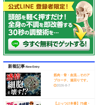
新着記事
-New Entry
筋肉・骨・血流…そのア
プローチ、遠回りです。
2026-8-7
【ぶっつけ本番】75歳・