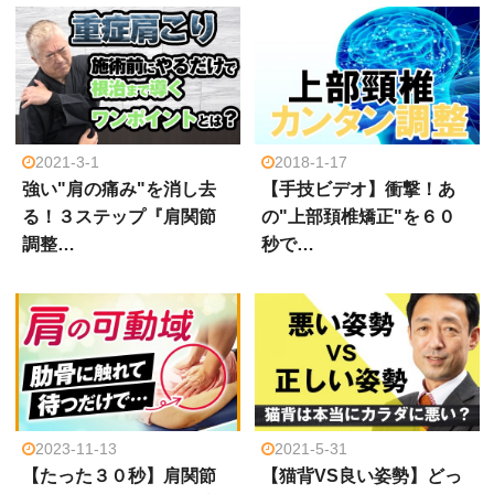
2021-3-1
2018-1-17
強い"肩の痛み"を消し去
【手技ビデオ】衝撃！あ
る！３ステップ『肩関節
の"上部頚椎矯正"を６０
調整…
秒で…
2023-11-13
2021-5-31
【たった３０秒】肩関節
【猫背VS良い姿勢】どっ