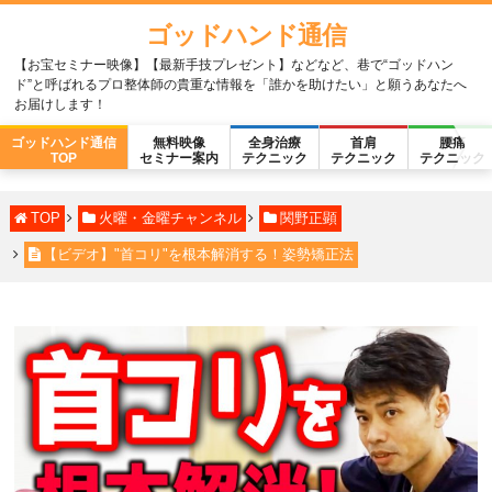
ゴッドハンド通信
【お宝セミナー映像】【最新手技プレゼント】などなど、巷で“ゴッドハン
ド”と呼ばれるプロ整体師の貴重な情報を「誰かを助けたい」と願うあなたへ
お届けします！
ゴッドハンド通信
無料映像
全身治療
首肩
腰痛
TOP
セミナー案内
テクニック
テクニック
テクニック
TOP
火曜・金曜チャンネル
関野正顕
【ビデオ】"首コリ"を根本解消する！姿勢矯正法