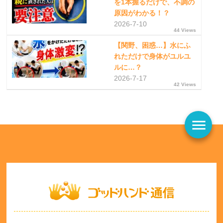
を1本握るだけで、不調の
原因がわかる！？
2026-7-10
44 Views
【関野、困惑…】水にふ
れただけで身体がユルユ
ルに…？
2026-7-17
42 Views
menu