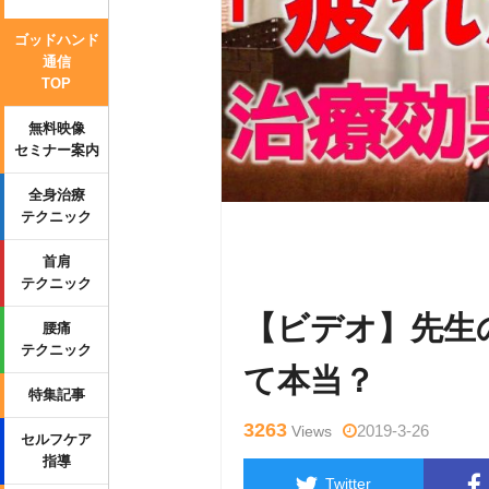
ゴッドハンド
通信
TOP
無料映像
セミナー案内
全身治療
テクニック
Warning
: Undefined variable $tag
首肩
p-content/themes/side_winder/sing
テクニック
【ビデオ】先生
腰痛
テクニック
て本当？
特集記事
3263
2019-3-26
Views
セルフケア
指導
Twitter