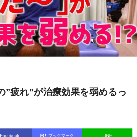
関野
name in
/home/kudoken1/godhand-tsushin.com/public_html/w
正顕
le.php
on line
26
の”疲れ”が治療効果を弱めるっ
B!
Facebook
ブックマーク
LINE