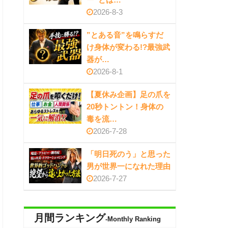
2026-8-3
”とある音”を鳴らすだ
け身体が変わる!?最強武
器が…
2026-8-1
【夏休み企画】足の爪を
20秒トントン！身体の
毒を流…
2026-7-28
「明日死のう」と思った
男が世界一になれた理由
2026-7-27
月間ランキング
-Monthly Ranking