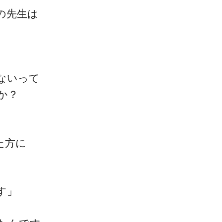
の先生は
ないって
一流の整体師セミナー
か？
無料映像＆ご案内ページ
た方に
首・肩テクニック
す」