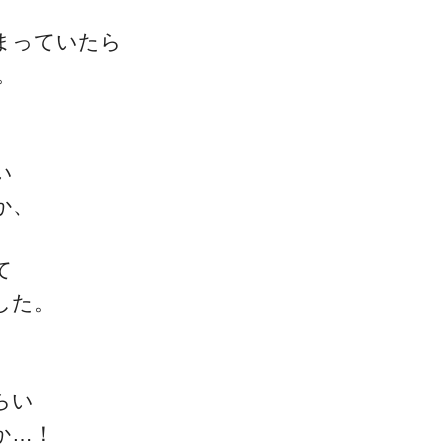
まっていたら
。
い
か、
て
した。
らい
か…！