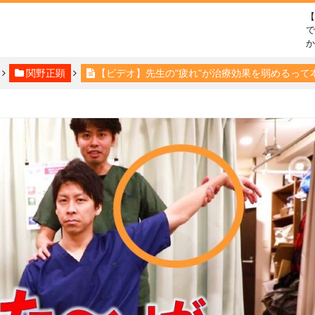
で
関野正顕
【ビデオ】先生の"疲れ"が治療効果を弱めるって