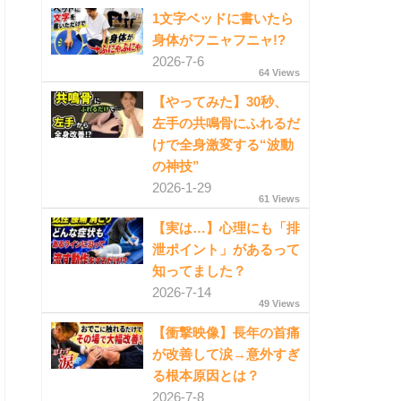
1文字ベッドに書いたら
身体がフニャフニャ!?
2026-7-6
64 Views
【やってみた】30秒、
左手の共鳴骨にふれるだ
けで全身激変する“波動
の神技”
2026-1-29
61 Views
【実は…】心理にも「排
泄ポイント」があるって
知ってました？
2026-7-14
49 Views
【衝撃映像】長年の首痛
が改善して涙→意外すぎ
る根本原因とは？
2026-7-8