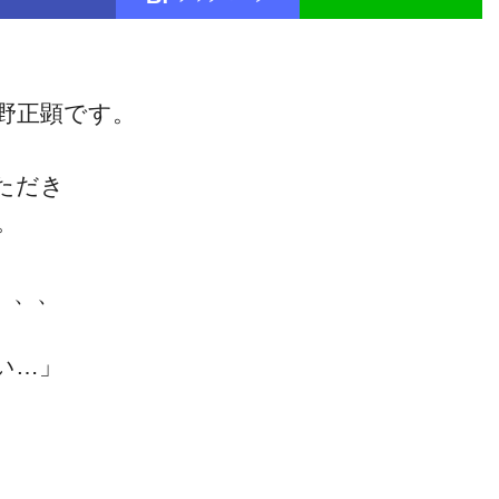
野正顕です。
いただき
。
、、、
い…」