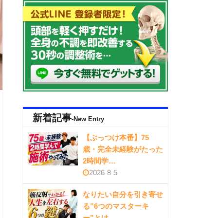
新着記事
-New Entry
【ぶっつけ本番】75
歳・完全未経験がたった
2時間学…
2026-8-5
なりたい自分を引き寄せ
る”6つのマスターキ
ー”とは…