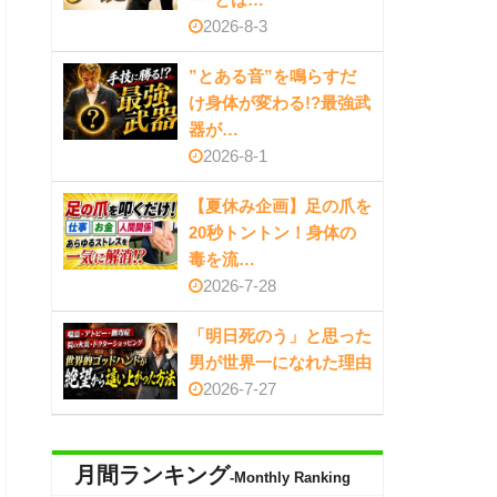
2026-8-3
”とある音”を鳴らすだ
け身体が変わる!?最強武
器が…
2026-8-1
【夏休み企画】足の爪を
20秒トントン！身体の
毒を流…
2026-7-28
「明日死のう」と思った
男が世界一になれた理由
2026-7-27
月間ランキング
-Monthly Ranking