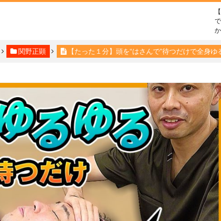
で
関野正顕
【たった１分】頭を“はさんで”待つだけで全身ゆ