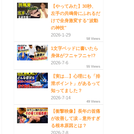
【やってみた】30秒、
左手の共鳴骨にふれるだ
けで全身激変する“波動
の神技”
2026-1-29
58 Views
1文字ベッドに書いたら
身体がフニャフニャ!?
2026-7-6
55 Views
【実は…】心理にも「排
泄ポイント」があるって
知ってました？
2026-7-14
49 Views
【衝撃映像】長年の首痛
が改善して涙→意外すぎ
る根本原因とは？
2026-7-8