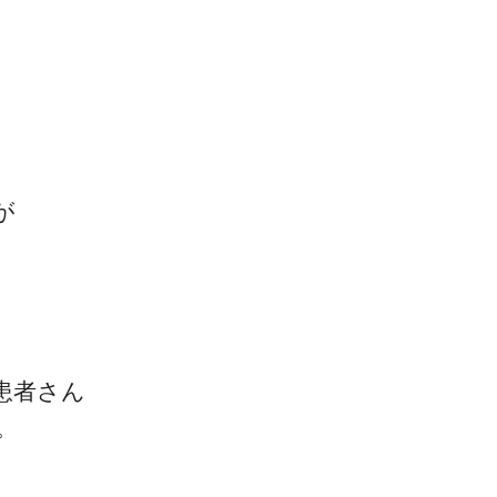
一流の整体師セミナー
が
無料映像＆ご案内ページ
首・肩テクニック
患者さん
。