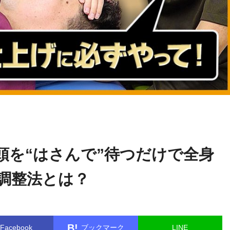
関野
name in
/home/kudoken1/godhand-tsushin.com/public_html/w
正顕
le.php
on line
26
頭を“はさんで”待つだけで全身
調整法とは？
B!
Facebook
ブックマーク
LINE