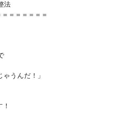
整法
＝＝＝＝＝＝＝＝
で
じゃうんだ！」
す！