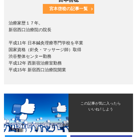
宮本啓稔の記事一覧
治療家歴１７年。
新宿西口治療院の院長
平成11年 日本鍼灸理療専門学校を卒業
国家資格（針灸・マッサージ師）取得
渋谷整体センター勤務
平成12年 西新宿治療室勤務
平成15年 新宿西口治療院開業
この記事が気に入ったら
いいね ! しよう