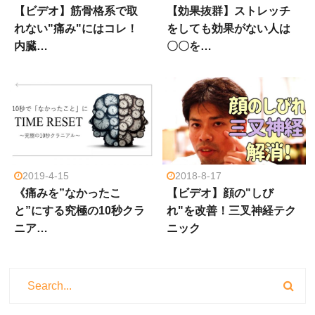
【ビデオ】筋骨格系で取
【効果抜群】ストレッチ
れない"痛み"にはコレ！
をしても効果がない人は
内臓…
〇〇を…
2019-4-15
2018-8-17
《痛みを”なかったこ
【ビデオ】顔の"しび
と”にする究極の10秒クラ
れ"を改善！三叉神経テク
ニア…
ニック