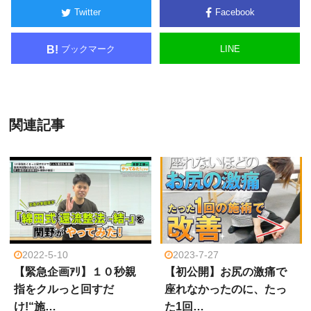
Twitter
Facebook
ブックマーク
LINE
B!
関連記事
2022-5-10
2023-7-27
【緊急企画ｱﾘ】１０秒親
【初公開】お尻の激痛で
指をクルっと回すだ
座れなかったのに、たっ
け!“施…
た1回…