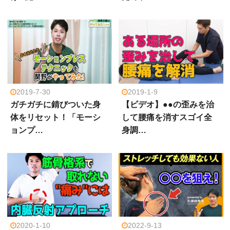
2019-7-30
2019-1-9
ガチガチに錆びついた身
【ビデオ】●●の歪みを治
体をリセット！「モーシ
して腰痛を消すスゴイ全
ョンプ…
身調…
2020-1-10
2022-9-13