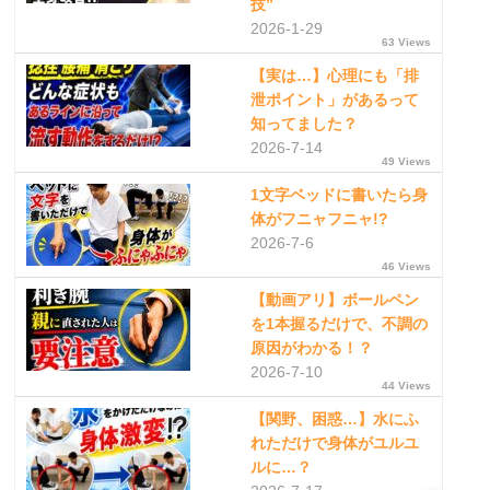
技”
2026-1-29
63 Views
【実は…】心理にも「排
泄ポイント」があるって
知ってました？
2026-7-14
49 Views
1文字ベッドに書いたら身
体がフニャフニャ!?
2026-7-6
46 Views
【動画アリ】ボールペン
を1本握るだけで、不調の
原因がわかる！？
2026-7-10
44 Views
【関野、困惑…】水にふ
れただけで身体がユルユ
ルに…？