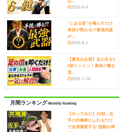
は…
2026-8-3
”とある音”を鳴らすだけ
身体が変わる!?最強武器
が…
2026-8-1
【夏休み企画】足の爪を2
0秒トントン！身体の毒を
流…
2026-7-28
月間ランキング
-Monthly Ranking
【やってみた】30秒、左
手の共鳴骨にふれるだけ
で全身激変する“波動の神