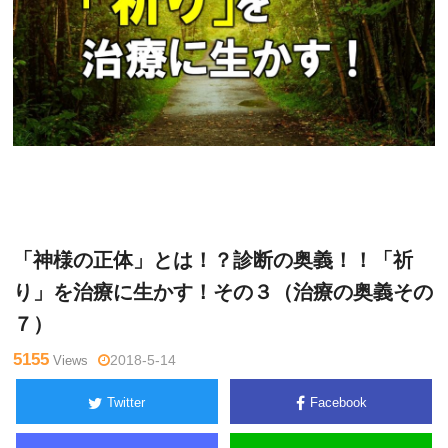
宮
Warning
: Undefined variable $tagname in
/home/kudoken1/go
本
dhand-tsushin.com/public_html/wp-content/themes/side_wind
啓稔
er/single.php
on line
26
「神様の正体」とは！？診断の奥義！！「祈
り」を治療に生かす！その３（治療の奥義その
７）
5155
Views
2018-5-14
Twitter
Facebook