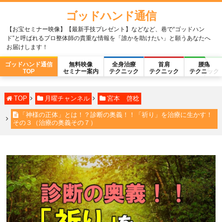
ゴッドハンド通信
【お宝セミナー映像】【最新手技プレゼント】などなど、巷で“ゴッドハン
ド”と呼ばれるプロ整体師の貴重な情報を「誰かを助けたい」と願うあなたへ
お届けします！
ゴッドハンド通信
無料映像
全身治療
首肩
腰痛
TOP
セミナー案内
テクニック
テクニック
テクニック
TOP
月曜チャンネル
宮本 啓稔
「神様の正体」とは！？診断の奥義！！「祈り」を治療に生かす！
その３（治療の奥義その７）