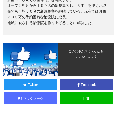
オープン初月から１５０名の新規集客し、３年目を迎えた現
在でも平均５０名の新規集客を継続している。現在では月商
３００万の予約困難な治療院に成長。
地域に愛される治療院を作り上げることに成功した。
この記事が気に入ったら
いいね ! しよう
Twitter
Facebook
ブックマーク
LINE
B!