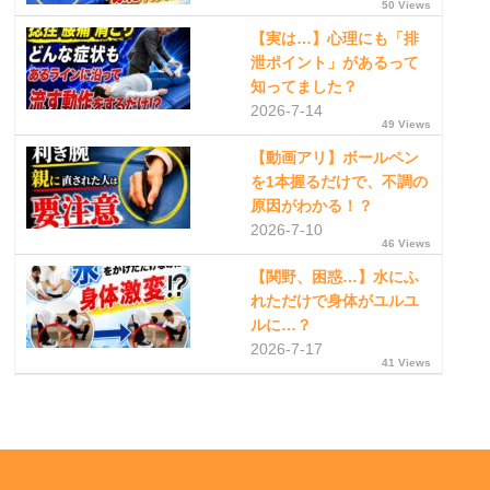
50 Views
【実は…】心理にも「排
泄ポイント」があるって
知ってました？
2026-7-14
49 Views
【動画アリ】ボールペン
を1本握るだけで、不調の
原因がわかる！？
2026-7-10
46 Views
【関野、困惑…】水にふ
れただけで身体がユルユ
ルに…？
2026-7-17
41 Views