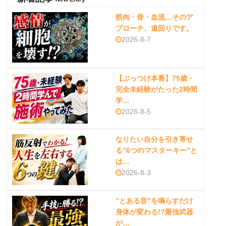
筋肉・骨・血流…そのア
プローチ、遠回りです。
2026-8-7
【ぶっつけ本番】75歳・
完全未経験がたった2時間
学…
2026-8-5
なりたい自分を引き寄せ
る”6つのマスターキー”と
は…
2026-8-3
”とある音”を鳴らすだけ
身体が変わる!?最強武器
が…