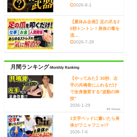
2026-8-1
【夏休み企画】足の爪を2
0秒トントン！身体の毒を
流…
2026-7-28
月間ランキング
-Monthly Ranking
【やってみた】30秒、左
手の共鳴骨にふれるだけ
で全身激変する“波動の神
技”
2026-1-29
60 Views
1文字ベッドに書いたら身
体がフニャフニャ!?
2026-7-6