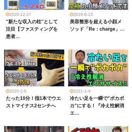
2020-12-27
2019-8-13
“新たな収入の柱”として
美容整形を超える小顔メ
注目【ファスティングを
ソッド「Re：charge」…
患者…
2020-2-5
2021-1-4
たった10分！指1本でウエ
冷たい足を一瞬で"ポカポ
ストマイナス2センチへ
カ"にする！『冷え性解消
エ…