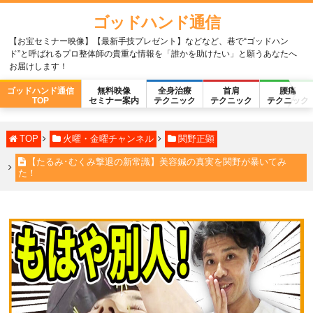
ゴッドハンド通信
【お宝セミナー映像】【最新手技プレゼント】などなど、巷で“ゴッドハン
ド”と呼ばれるプロ整体師の貴重な情報を「誰かを助けたい」と願うあなたへ
お届けします！
ゴッドハンド通信
無料映像
全身治療
首肩
腰痛
TOP
セミナー案内
テクニック
テクニック
テクニック
TOP
火曜・金曜チャンネル
関野正顕
【たるみ･むくみ撃退の新常識】美容鍼の真実を関野が暴いてみ
た！