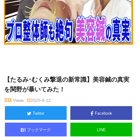
関
Warning
: Undefined variable $tagname in
/home/kudoken1/god
野正
hand-tsushin.com/public_html/wp-content/themes/side_winder/
顕
single.php
on line
26
【たるみ･むくみ撃退の新常識】美容鍼の真実
を関野が暴いてみた！
311
Views
2025-8-12
Twitter
Facebook
ブックマーク
LINE
B!