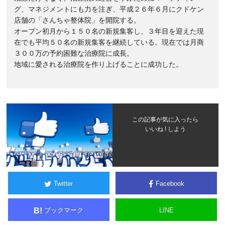
グ、マネジメントにも力を注ぎ、平成２６年６月にクドケン
店舗の「さんちゃ整体院」を開院する。
オープン初月から１５０名の新規集客し、３年目を迎えた現
在でも平均５０名の新規集客を継続している。現在では月商
３００万の予約困難な治療院に成長。
地域に愛される治療院を作り上げることに成功した。
この記事が気に入ったら
いいね ! しよう
Twitter
Facebook
ブックマーク
LINE
B!