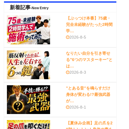
新着記事
-New Entry
【ぶっつけ本番】75歳・
完全未経験がたった2時間
学…
2026-8-5
なりたい自分を引き寄せ
る”6つのマスターキー”と
は…
2026-8-3
”とある音”を鳴らすだけ
身体が変わる!?最強武器
が…
2026-8-1
【夏休み企画】足の爪を2