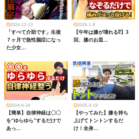
2024-12-13
2026-1-8
「すべて介助です」生後
【午年は膝が壊れる⁉】3
７ヶ月で急性脳症になっ
回、膝のお皿…
た少女…
2024-6-24
2025-3-19
【簡単】自律神経は〇〇
【やってみた】膝を持ち
を“ゆらゆら”するだけで
上げてトントンするだ
あっ…
け！全身…