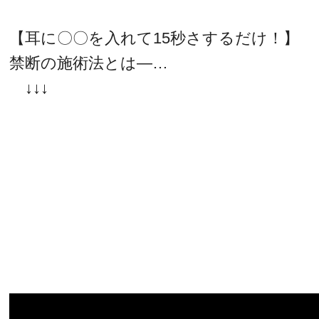
【耳に〇〇を入れて15秒さするだけ！】
禁断の施術法とは―…
↓↓↓