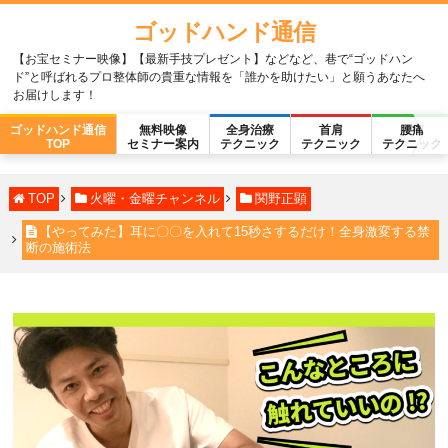
ゴッドハンド通信
【お宝セミナー映像】【最新手技プレゼント】などなど、巷で“ゴッドハン
ド”と呼ばれるプロ整体師の貴重な情報を「誰かを助けたい」と願うあなたへ
お届けします！
ゴッドハンド通信
無料映像
全身治療
首肩
腰痛
TOP
セミナー案内
テクニック
テクニック
テクニック
TOP
火曜・金曜チャンネル
関野正顕
【やってみた】耳に〇〇を入れて15秒さするだけ！全身激変する禁
断の施術法