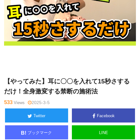
関
Warning
: Undefined variable $tagname in
/home/kudoken1/god
野正
hand-tsushin.com/public_html/wp-content/themes/side_winder/
顕
single.php
on line
26
【やってみた】耳に〇〇を入れて15秒さする
だけ！全身激変する禁断の施術法
533
Views
2025-3-5
Twitter
Facebook
ブックマーク
LINE
B!