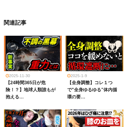
関連記事
2025-11-30
2025-1-9
【24時間365日が危
【全身調整】コレ１つ
険！？】地球人類誰もが
で"全身ゆるゆる”体内循
抱える…
環の要…