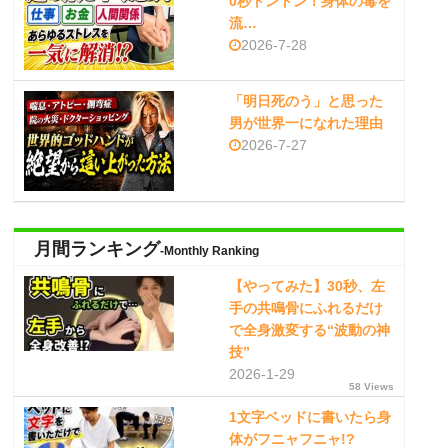
0秒トントン！身体の毒を
流…
2026-7-28
「明日死のう」と思った
男が世界一になれた理由
2026-7-27
月間ランキング
-Monthly Ranking
【やってみた】30秒、左
手の共鳴骨にふれるだけ
で全身激変する“波動の神
技”
2026-1-29
58 Views
1文字ベッドに書いたら身
体がフニャフニャ!?