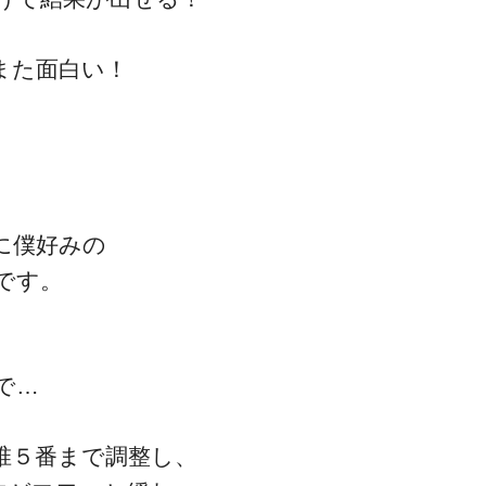
また面白い！
に僕好みの
です。
で…
椎５番まで調整し、