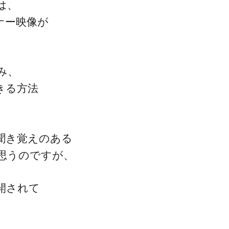
は、
ナー映像が
み、
きる方法
！
聞き覚えのある
思うのですが、
開されて