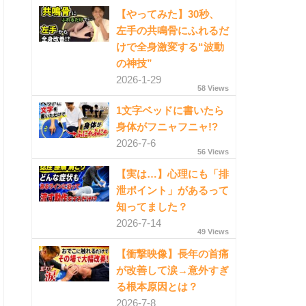
【やってみた】30秒、
左手の共鳴骨にふれるだ
けで全身激変する“波動
の神技”
2026-1-29
58 Views
1文字ベッドに書いたら
身体がフニャフニャ!?
2026-7-6
56 Views
【実は…】心理にも「排
泄ポイント」があるって
知ってました？
2026-7-14
49 Views
【衝撃映像】長年の首痛
が改善して涙→意外すぎ
る根本原因とは？
2026-7-8