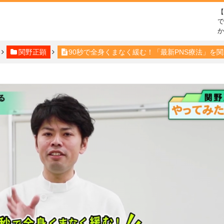
で
関野正顕
90秒で全身くまなく緩む！「最新PNS療法」を