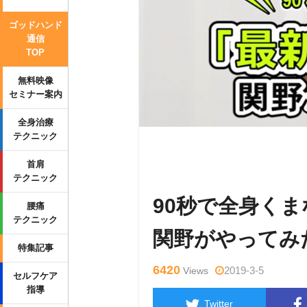
ゴッドハンド
通信
TOP
無料映像
セミナー案内
全身治療
テクニック
Warning
: Undefined variable $tag
首肩
p-content/themes/side_winder/sing
テクニック
90秒で全身くま
腰痛
テクニック
関野がやってみ
特集記事
6420
2019-3-5
Views
セルフケア
指導
Twitter