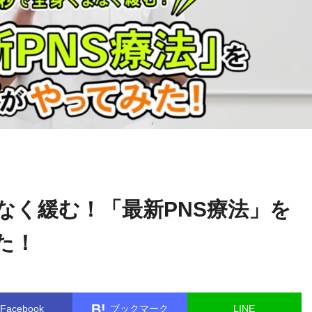
関野
name in
/home/kudoken1/godhand-tsushin.com/public_html/w
正顕
le.php
on line
26
なく緩む！「最新PNS療法」を
た！
B!
Facebook
ブックマーク
LINE