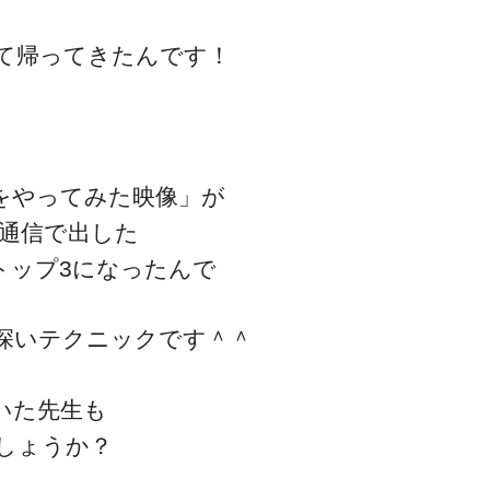
て帰ってきたんです！
一流の整体師セミナー
Sをやってみた映像」が
無料映像＆ご案内ページ
ド通信で出した
トップ3になったんで
首・肩テクニック
深いテクニックです＾＾
いた先生も
しょうか？