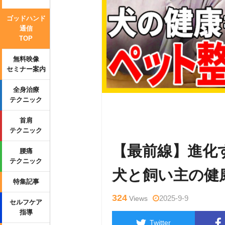
ゴッドハンド
通信
TOP
無料映像
セミナー案内
全身治療
テクニック
Warning
: Undefined variable $tag
首肩
p-content/themes/side_winder/sing
テクニック
【最前線】進化
腰痛
テクニック
犬と飼い主の健
特集記事
324
2025-9-9
Views
セルフケア
指導
Twitter