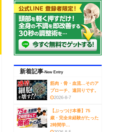
新着記事
-New Entry
筋肉・骨・血流…そのア
プローチ、遠回りです。
2026-8-7
【ぶっつけ本番】75
歳・完全未経験がたった
2時間学…
2026-8-5