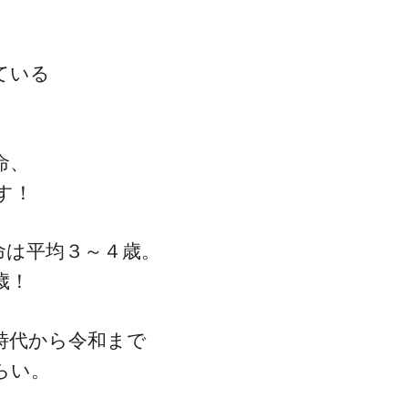
、
ている
一流の整体師セミナー
命、
無料映像＆ご案内ページ
す！
命は平均３～４歳。
首・肩テクニック
歳！
時代から令和まで
らい。