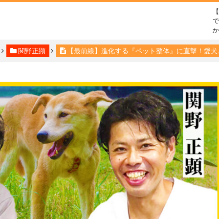
で
関野正顕
【最前線】進化する『ペット整体』に直撃！愛犬