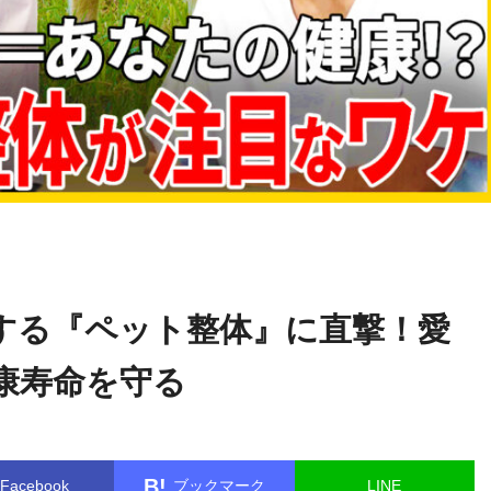
関野
name in
/home/kudoken1/godhand-tsushin.com/public_html/w
正顕
le.php
on line
26
する『ペット整体』に直撃！愛
康寿命を守る
B!
Facebook
ブックマーク
LINE