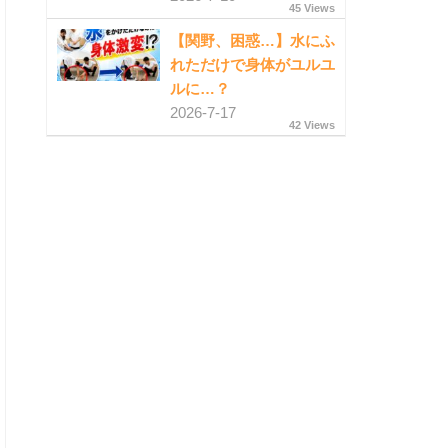
45 Views
【関野、困惑…】水にふ
れただけで身体がユルユ
ルに…？
2026-7-17
42 Views