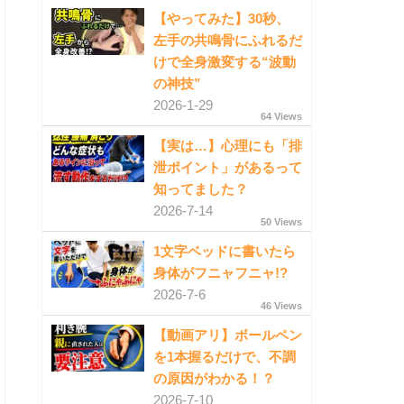
【やってみた】30秒、
左手の共鳴骨にふれるだ
けで全身激変する“波動
の神技”
2026-1-29
64 Views
【実は…】心理にも「排
泄ポイント」があるって
知ってました？
2026-7-14
50 Views
1文字ベッドに書いたら
身体がフニャフニャ!?
2026-7-6
46 Views
【動画アリ】ボールペン
を1本握るだけで、不調
の原因がわかる！？
2026-7-10