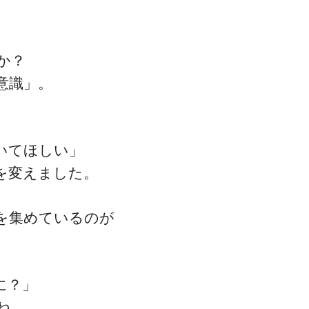
か？
ゴッドハンド通信とは
意識」。
、
いてほしい」
を変えました。
を集めているのが
に？」
ね。