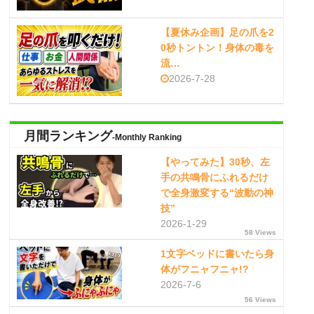
【夏休み企画】足の爪を2
0秒トントン！身体の毒を
流…
2026-7-28
月間ランキング
-Monthly Ranking
【やってみた】30秒、左
手の共鳴骨にふれるだけ
で全身激変する“波動の神
技”
2026-1-29
58 Views
1文字ベッドに書いたら身
体がフニャフニャ!?
2026-7-6
56 Views