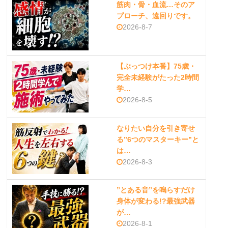
筋肉・骨・血流…そのア
プローチ、遠回りです。
2026-8-7
【ぶっつけ本番】75歳・
完全未経験がたった2時間
学…
2026-8-5
なりたい自分を引き寄せ
る”6つのマスターキー”と
は…
2026-8-3
”とある音”を鳴らすだけ
身体が変わる!?最強武器
が…
2026-8-1