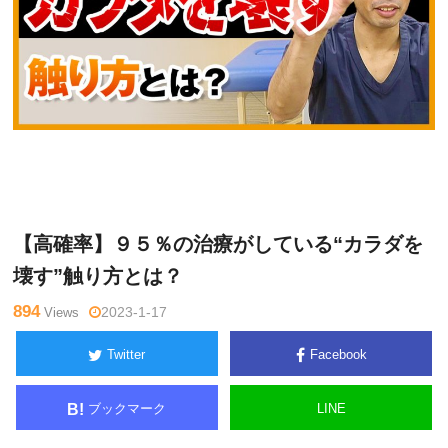
関
Warning
: Undefined variable $tagname in
/home/kudoken1/god
野正
hand-tsushin.com/public_html/wp-content/themes/side_winder/
顕
single.php
on line
26
【高確率】９５％の治療がしている“カラダを
壊す”触り方とは？
894
Views
2023-1-17
Twitter
Facebook
ブックマーク
LINE
B!