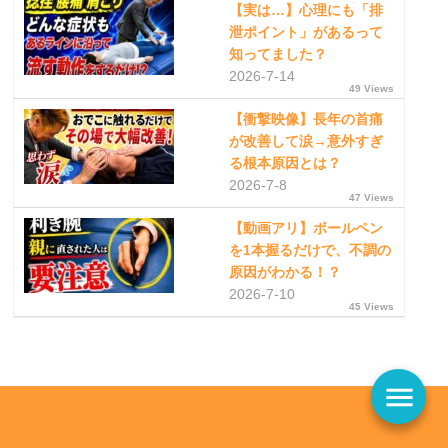
【実は…】心理にも「排
泄ポイント」があるって
知ってました？
2026-7-14
49 Views
【衝撃映像】長年の首痛
が改善して涙→意外すぎ
る根本原因とは？
2026-7-8
47 Views
【動画アリ】ボールペン
を1本握るだけで、不調の
原因がわかる！？
2026-7-10
45 Views
menu