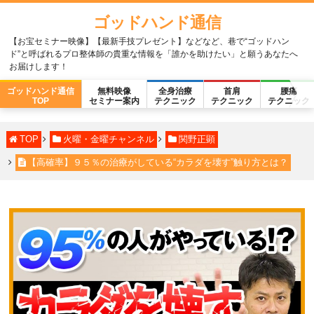
ゴッドハンド通信
【お宝セミナー映像】【最新手技プレゼント】などなど、巷で“ゴッドハン
ド”と呼ばれるプロ整体師の貴重な情報を「誰かを助けたい」と願うあなたへ
お届けします！
ゴッドハンド通信
無料映像
全身治療
首肩
腰痛
TOP
セミナー案内
テクニック
テクニック
テクニック
TOP
火曜・金曜チャンネル
関野正顕
【高確率】９５％の治療がしている“カラダを壊す”触り方とは？