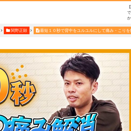
で
関野正顕
最短１０秒で背中をユルユルにして痛み・こりを