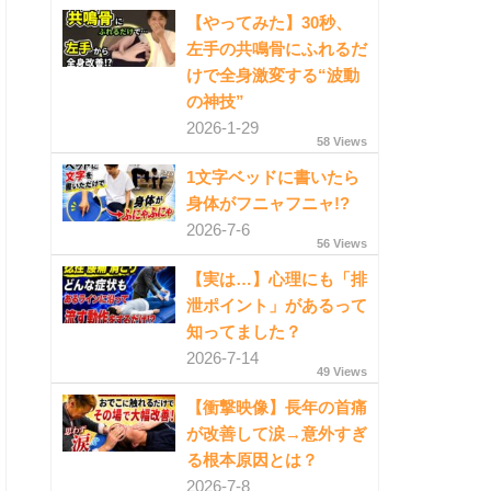
【やってみた】30秒、
左手の共鳴骨にふれるだ
けで全身激変する“波動
の神技”
2026-1-29
58 Views
1文字ベッドに書いたら
身体がフニャフニャ!?
2026-7-6
56 Views
【実は…】心理にも「排
泄ポイント」があるって
知ってました？
2026-7-14
49 Views
【衝撃映像】長年の首痛
が改善して涙→意外すぎ
る根本原因とは？
2026-7-8