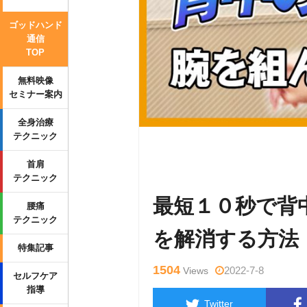
ゴッドハンド
通信
TOP
無料映像
セミナー案内
全身治療
テクニック
Warning
: Undefined variable $tag
首肩
p-content/themes/side_winder/sing
テクニック
最短１０秒で背
腰痛
テクニック
を解消する方法
特集記事
1504
2022-7-8
Views
セルフケア
指導
Twitter