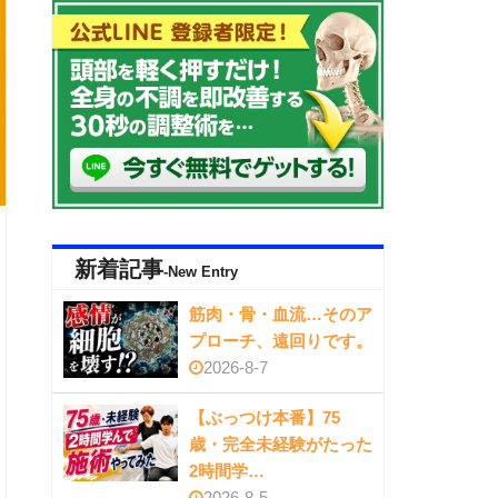
新着記事
-New Entry
筋肉・骨・血流…そのア
プローチ、遠回りです。
2026-8-7
【ぶっつけ本番】75
歳・完全未経験がたった
2時間学…
2026-8-5