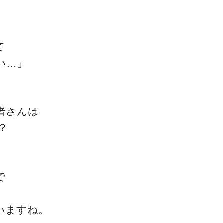
て
い…」
一流の整体師セミナー
無料映像＆ご案内ページ
者さんは
？
首・肩テクニック
で
いますね。