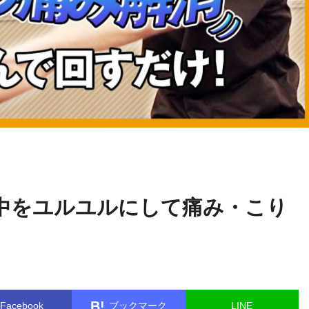
関野
name in
/home/kudoken1/godhand-tsushin.com/public_html/w
正顕
le.php
on line
26
中をユルユルにして痛み・こり
B!
Facebook
ブックマーク
LINE