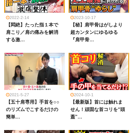
2022-2-14
2023-10-17
【悶絶】たった指１本で
【秘】肩甲骨はがしより
肩こり／肩の痛みを解消
超カンタンにゆるゆる
する激…
『肩甲骨…
2021-5-27
2024-10-1
【五十肩専用】手首を○○
【最新版】首には触れま
のリズムでこするだけの
せん！頑固な首コリを“頭
簡単…
蓋”…