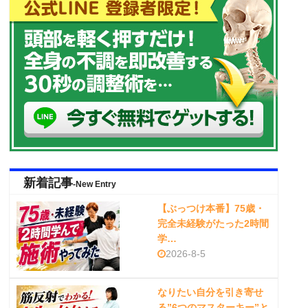
新着記事
-New Entry
【ぶっつけ本番】75歳・
完全未経験がたった2時間
学…
2026-8-5
なりたい自分を引き寄せ
る”6つのマスターキー”と