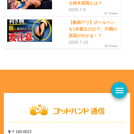
る根本原因とは？
2026-7-8
47 Views
【動画アリ】ボールペン
を1本握るだけで、不調の
原因がわかる！？
2026-7-10
45 Views
menu
〒160-0023