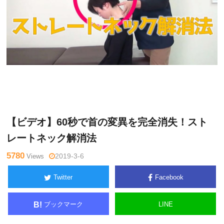
水曜
Warning
: Undefined variable $tagname in
/home/kudoken1/g
チャン
odhand-tsushin.com/public_html/wp-content/themes/side_wi
ネル
nder/single.php
on line
26
【ビデオ】60秒で首の変異を完全消失！スト
レートネック解消法
5780
Views
2019-3-6
Twitter
Facebook
ブックマーク
LINE
B!