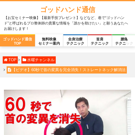
ゴッドハンド通信
【お宝セミナー映像】【最新手技プレゼント】などなど、巷で“ゴッドハン
ド”と呼ばれるプロ整体師の貴重な情報を「誰かを助けたい」と願うあなたへ
お届けします！
ゴッドハンド通信
無料映像
全身治療
首肩
腰痛
TOP
セミナー案内
テクニック
テクニック
テクニック
TOP
水曜チャンネル
【ビデオ】60秒で首の変異を完全消失！ストレートネック解消法