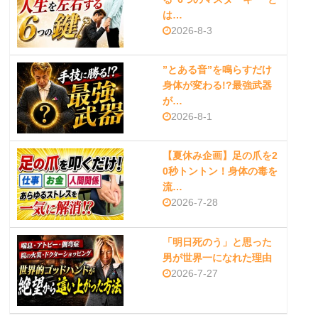
は…
2026-8-3
”とある音”を鳴らすだけ
身体が変わる!?最強武器
が…
2026-8-1
【夏休み企画】足の爪を2
0秒トントン！身体の毒を
流…
2026-7-28
「明日死のう」と思った
男が世界一になれた理由
2026-7-27