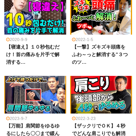
2020-9-9
2022-1-5
【寝違え】１０秒包むだ
【一撃】ズキズキ頭痛を
け！首の痛みを片手で解
ふわ～っと解消する“３つ
消する…
のツ…
2023-9-7
2022-3-23
【万能】肩関節をゆるゆ
【ザックリでＯＫ】４秒
るにしたら〇〇まで緩ん
でどんな肩こりでも解消