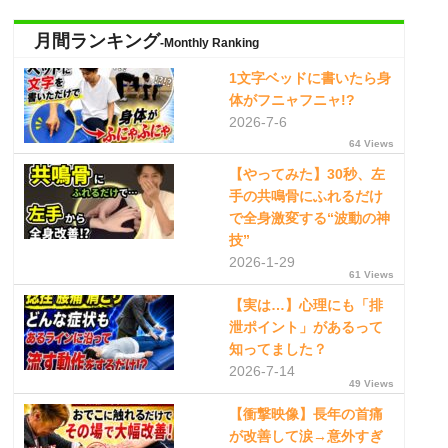
月間ランキング
-Monthly Ranking
1文字ベッドに書いたら身
体がフニャフニャ!?
2026-7-6
64 Views
【やってみた】30秒、左
手の共鳴骨にふれるだけ
で全身激変する“波動の神
技”
2026-1-29
61 Views
【実は…】心理にも「排
泄ポイント」があるって
知ってました？
2026-7-14
49 Views
【衝撃映像】長年の首痛
が改善して涙→意外すぎ