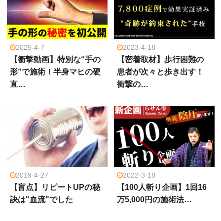
2025-4-7
2023-4-18
【衝撃動画】特別な“手の
【密着取材】歩行困難の
形”で施術！半身マヒの硬
患者が次々と歩き出す！
直…
衝撃の…
2019-4-27
2022-3-18
【盲点】リピートUPの秘
【100人斬り企画】1回16
訣は"血流"でした
万5,000円の施術法…