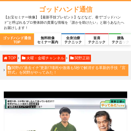
ゴッドハンド通信
【お宝セミナー映像】【最新手技プレゼント】などなど、巷で“ゴッドハン
ド”と呼ばれるプロ整体師の貴重な情報を「誰かを助けたい」と願うあなたへ
お届けします！
ゴッドハンド通信
無料映像
全身治療
首肩
腰痛
TOP
セミナー案内
テクニック
テクニック
テクニック
TOP
火曜・金曜チャンネル
関野正顕
関野の“過去イチ”更新!?壊死や激痛も5秒で解消する革新的手技『宮
野式』を関野がやってみた！