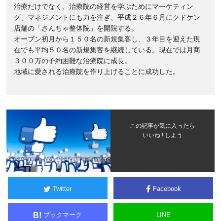
治療だけでなく、治療院の経営を学ぶためにマーケティン
グ、マネジメントにも力を注ぎ、平成２６年６月にクドケン
店舗の「さんちゃ整体院」を開院する。
オープン初月から１５０名の新規集客し、３年目を迎えた現
在でも平均５０名の新規集客を継続している。現在では月商
３００万の予約困難な治療院に成長。
地域に愛される治療院を作り上げることに成功した。
この記事が気に入ったら
いいね ! しよう
Twitter
Facebook
ブックマーク
LINE
B!