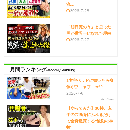
流…
2026-7-28
「明日死のう」と思った
男が世界一になれた理由
2026-7-27
月間ランキング
-Monthly Ranking
1文字ベッドに書いたら身
体がフニャフニャ!?
2026-7-6
64 Views
【やってみた】30秒、左
手の共鳴骨にふれるだけ
で全身激変する“波動の神
技”