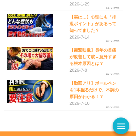
2026-1-29
61 Views
【実は…】心理にも「排
泄ポイント」があるって
知ってました？
2026-7-14
49 Views
【衝撃映像】長年の首痛
が改善して涙→意外すぎ
る根本原因とは？
2026-7-8
47 Views
【動画アリ】ボールペン
を1本握るだけで、不調の
原因がわかる！？
2026-7-10
45 Views
menu