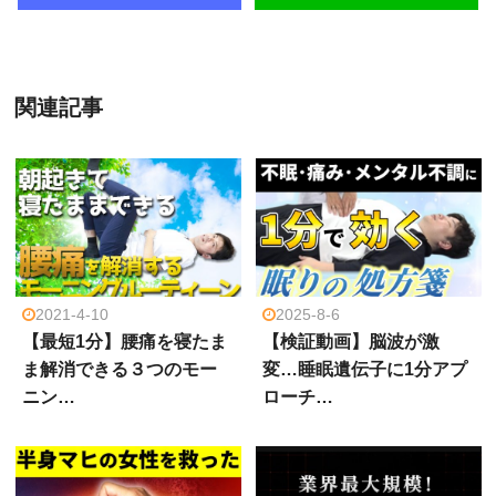
関連記事
2021-4-10
2025-8-6
【最短1分】腰痛を寝たま
【検証動画】脳波が激
ま解消できる３つのモー
変…睡眠遺伝子に1分アプ
ニン…
ローチ…