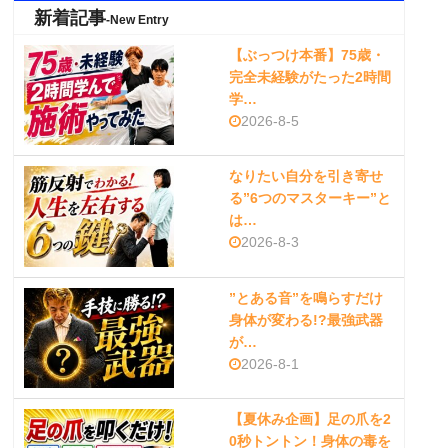
新着記事
-New Entry
【ぶっつけ本番】75歳・
完全未経験がたった2時間
学…
2026-8-5
なりたい自分を引き寄せ
る”6つのマスターキー”と
は…
2026-8-3
”とある音”を鳴らすだけ
身体が変わる!?最強武器
が…
2026-8-1
【夏休み企画】足の爪を2
0秒トントン！身体の毒を