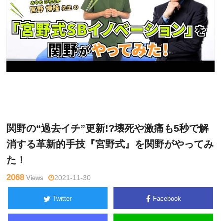
関
Warning
: Undefined variable $tagname in
/home/kudoken1/god
野正
hand-tsushin.com/public_html/wp-content/themes/side_winder/
顕
single.php
on line
26
関野の“過去イチ”更新!?壊死や激痛も5秒で解
消する革新的手技『宮野式』を関野がやってみ
た！
2068
Views
2021-11-30
Twitter
Facebook