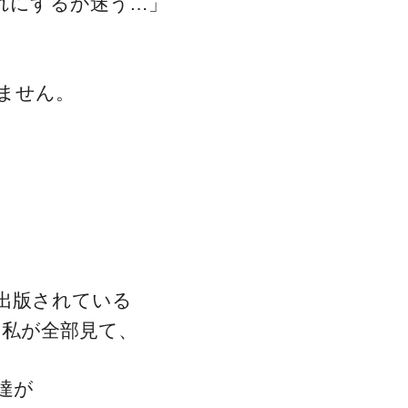
れにするか迷う…」
ません。
ゴッドハンド通信とは
。
出版されている
を私が全部見て、
達が