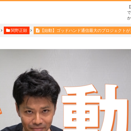
で
関野正顕
【始動】ゴッドハンド通信最大のプロジェクトが