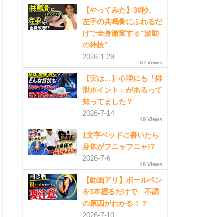
【やってみた】30秒、
左手の共鳴骨にふれるだ
けで全身激変する“波動
の神技”
2026-1-29
57 Views
【実は…】心理にも「排
泄ポイント」があるって
知ってました？
2026-7-14
49 Views
1文字ベッドに書いたら
身体がフニャフニャ!?
2026-7-6
49 Views
【動画アリ】ボールペン
を1本握るだけで、不調
の原因がわかる！？
2026-7-10