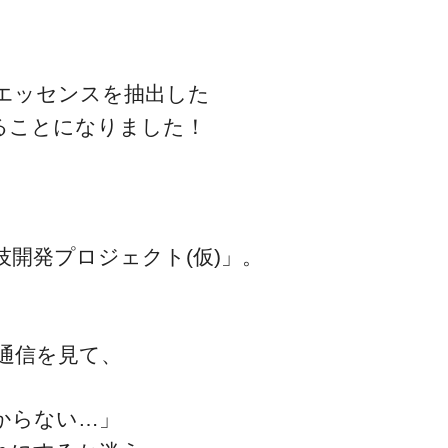
エッセンスを抽出した
ることになりました！
一流の整体師セミナー
無料映像＆ご案内ページ
開発プロジェクト(仮)」。
首・肩テクニック
通信を見て、
からない…」