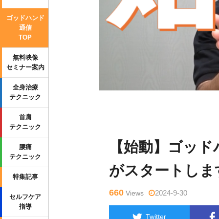
ゴッドハンド
通信
TOP
無料映像
セミナー案内
全身治療
テクニック
Warning
: Undefined variable $tag
首肩
p-content/themes/side_winder/sing
テクニック
【始動】ゴッド
腰痛
テクニック
がスタートしま
特集記事
660
2024-9-30
Views
セルフケア
指導
Twitter