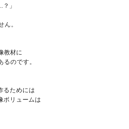
…？」
せん。
像教材に
あるのです。
作るためには
像ボリュームは