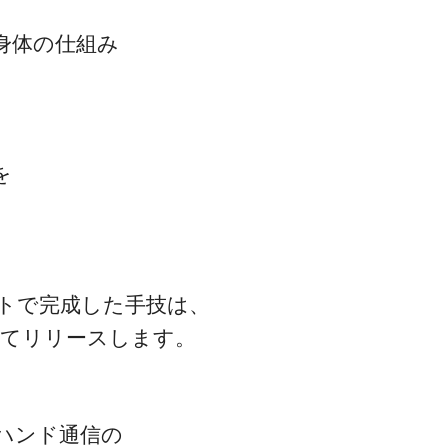
身体の仕組み
を
トで完成した手技は、
してリリースします。
ハンド通信の