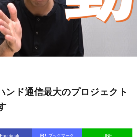
関野
name in
/home/kudoken1/godhand-tsushin.com/public_html/w
正顕
le.php
on line
26
ハンド通信最大のプロジェクト
す
B!
Facebook
ブックマーク
LINE