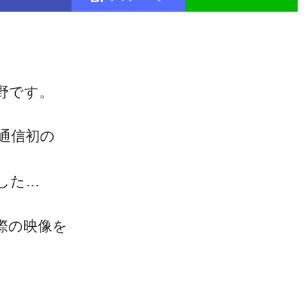
野です。
通信初の
した…
際の映像を