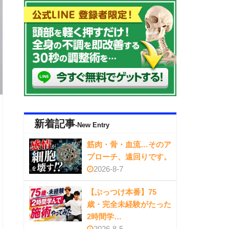
新着記事
-New Entry
筋肉・骨・血流…そのア
プローチ、遠回りです。
2026-8-7
【ぶっつけ本番】75
歳・完全未経験がたった
2時間学…
2026-8-5