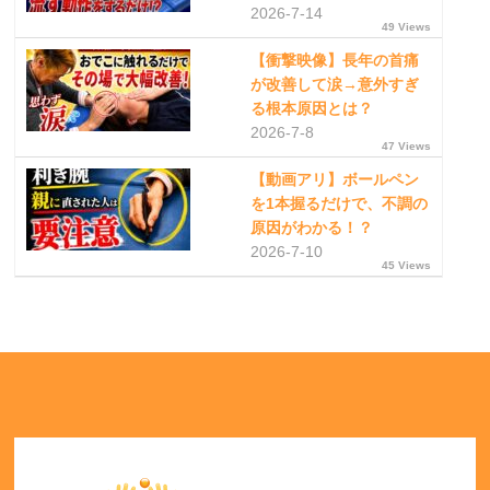
2026-7-14
49 Views
【衝撃映像】長年の首痛
が改善して涙→意外すぎ
る根本原因とは？
2026-7-8
47 Views
【動画アリ】ボールペン
を1本握るだけで、不調の
原因がわかる！？
2026-7-10
45 Views