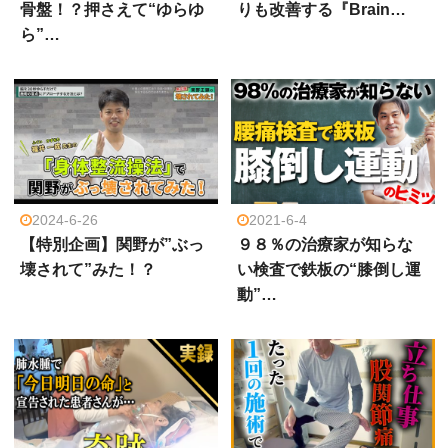
骨盤！？押さえて“ゆらゆ
りも改善する『Brain…
ら”…
2024-6-26
2021-6-4
【特別企画】関野が”ぶっ
９８％の治療家が知らな
壊されて”みた！？
い検査で鉄板の“膝倒し運
動”…