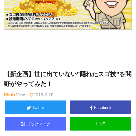
火曜・
Warning
: Undefined variable $tagname in
/home/kudoken
金曜チャ
1/godhand-tsushin.com/public_html/wp-content/themes/si
ンネル
de_winder/single.php
on line
26
【新企画】世に出ていない”隠れたスゴ技”を関
野がやってみた！
9556
Views
2018-2-20
Twitter
Facebook
ブックマーク
LINE
B!