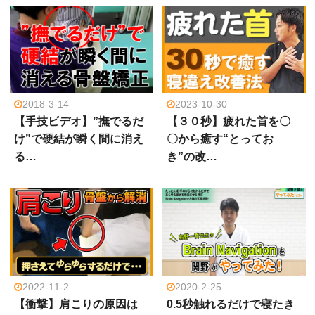
2018-3-14
2023-10-30
【手技ビデオ】”撫でるだ
【３０秒】疲れた首を〇
け”で硬結が瞬く間に消え
〇から癒す“とってお
る…
き”の改…
2022-11-2
2020-2-25
【衝撃】肩こりの原因は
0.5秒触れるだけで寝たき