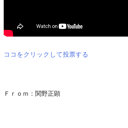
ココをクリックして投票する
Ｆｒｏｍ：関野正顕