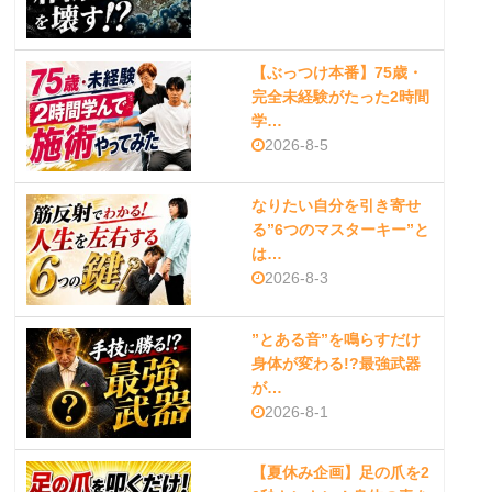
【ぶっつけ本番】75歳・
完全未経験がたった2時間
学…
2026-8-5
なりたい自分を引き寄せ
る”6つのマスターキー”と
は…
2026-8-3
”とある音”を鳴らすだけ
身体が変わる!?最強武器
が…
2026-8-1
【夏休み企画】足の爪を2