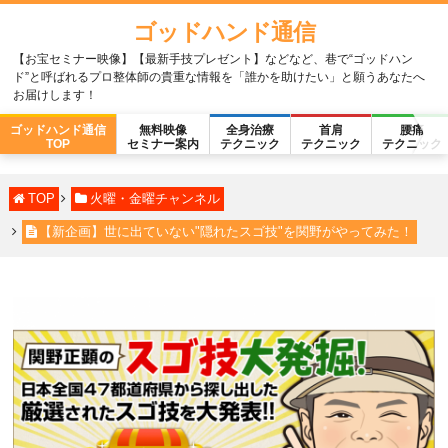
ゴッドハンド通信
【お宝セミナー映像】【最新手技プレゼント】などなど、巷で“ゴッドハン
ド”と呼ばれるプロ整体師の貴重な情報を「誰かを助けたい」と願うあなたへ
お届けします！
ゴッドハンド通信
無料映像
全身治療
首肩
腰痛
TOP
セミナー案内
テクニック
テクニック
テクニック
TOP
火曜・金曜チャンネル
【新企画】世に出ていない"隠れたスゴ技"を関野がやってみた！