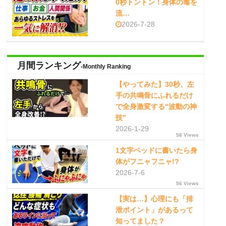
0秒トントン！身体の毒を
流…
2026-7-28
月間ランキング
-Monthly Ranking
【やってみた】30秒、左
手の共鳴骨にふれるだけ
で全身激変する“波動の神
技”
2026-1-29
58 Views
1文字ベッドに書いたら身
体がフニャフニャ!?
2026-7-6
56 Views
【実は…】心理にも「排
泄ポイント」があるって
知ってました？