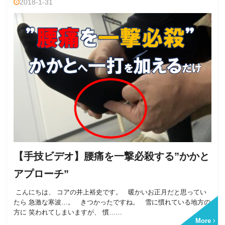
2018-1-31
【手技ビデオ】腰痛を一撃必殺する”かかと
アプローチ”
こんにちは、 コアの井上裕史です。 暖かいお正月だと思ってい
たら 急激な寒波…。 きつかったですね。 雪に慣れている地方の
方に 笑われてしまいますが、 慣……
More