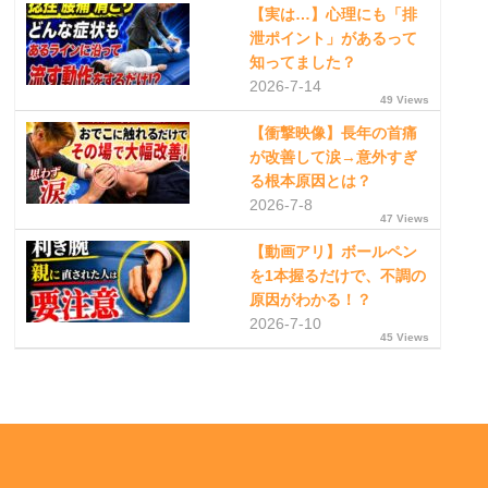
【実は…】心理にも「排
泄ポイント」があるって
知ってました？
2026-7-14
49 Views
【衝撃映像】長年の首痛
が改善して涙→意外すぎ
る根本原因とは？
2026-7-8
47 Views
【動画アリ】ボールペン
を1本握るだけで、不調の
原因がわかる！？
2026-7-10
45 Views