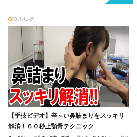
2017-11-29
【手技ビデオ】辛～い鼻詰まりをスッキリ
解消！６０秒上顎骨テクニック