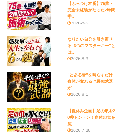
【ぶっつけ本番】75歳・
完全未経験がたった2時間
学…
2026-8-5
なりたい自分を引き寄せ
る”6つのマスターキー”と
は…
2026-8-3
”とある音”を鳴らすだけ
身体が変わる!?最強武器
が…
2026-8-1
【夏休み企画】足の爪を2
0秒トントン！身体の毒を
流…
2026-7-28