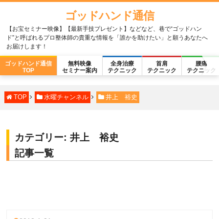
ゴッドハンド通信
【お宝セミナー映像】【最新手技プレゼント】などなど、巷で“ゴッドハン
ド”と呼ばれるプロ整体師の貴重な情報を「誰かを助けたい」と願うあなたへ
お届けします！
ゴッドハンド通信
無料映像
全身治療
首肩
腰痛
TOP
セミナー案内
テクニック
テクニック
テクニック
TOP
水曜チャンネル
井上 裕史
カテゴリー:
井上 裕史
記事一覧