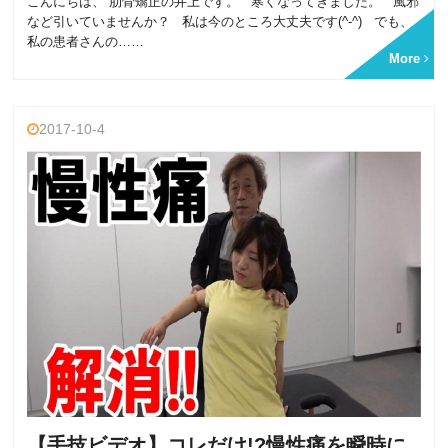
こんにちは、 肋骨矯正の井上です。 寒くなってきました。 風邪
など引いていませんか？ 私は今のところ大丈夫です(^-^) でも、
私の患者さんの……
More
2017-10-4
【手技ビデオ】コレだけ!?慢性痛を瞬時に