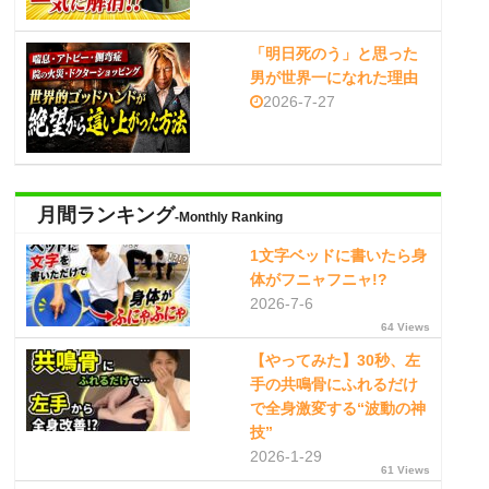
「明日死のう」と思った
男が世界一になれた理由
2026-7-27
月間ランキング
-Monthly Ranking
1文字ベッドに書いたら身
体がフニャフニャ!?
2026-7-6
64 Views
【やってみた】30秒、左
手の共鳴骨にふれるだけ
で全身激変する“波動の神
技”
2026-1-29
61 Views