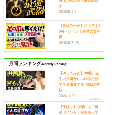
身体が変わる!?最強武器
が…
2026-8-1
【夏休み企画】足の爪を2
0秒トントン！身体の毒を
流…
2026-7-28
月間ランキング
-Monthly Ranking
【やってみた】30秒、左
手の共鳴骨にふれるだけ
で全身激変する“波動の神
技”
2026-1-29
57 Views
【実は…】心理にも「排
泄ポイント」があるって