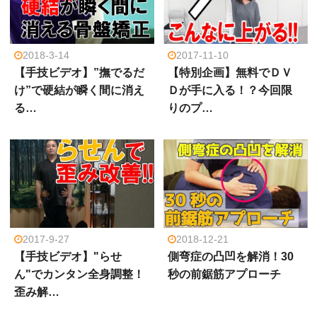
2018-3-14
2017-11-10
【手技ビデオ】”撫でるだ
【特別企画】無料でＤＶ
け”で硬結が瞬く間に消え
Ｄが手に入る！？今回限
る…
りのプ…
2017-9-27
2018-12-21
【手技ビデオ】"らせ
側弯症の凸凹を解消！30
ん"でカンタン全身調整！
秒の前鋸筋アプローチ
歪み解…