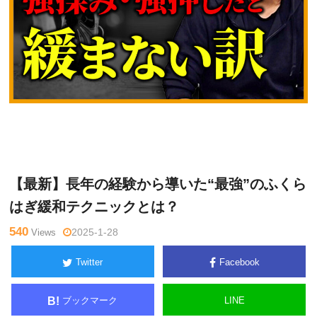
久
Warning
: Undefined variable $tagname in
/home/kudoken1/go
保田
dhand-tsushin.com/public_html/wp-content/themes/side_wind
隆介
er/single.php
on line
26
【最新】長年の経験から導いた“最強”のふくら
はぎ緩和テクニックとは？
540
Views
2025-1-28
Twitter
Facebook
ブックマーク
LINE
B!