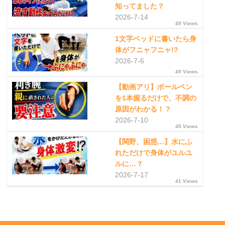
知ってました？
2026-7-14
49 Views
1文字ベッドに書いたら身
体がフニャフニャ!?
2026-7-6
49 Views
【動画アリ】ボールペン
を1本握るだけで、不調の
原因がわかる！？
2026-7-10
45 Views
【関野、困惑…】水にふ
れただけで身体がユルユ
ルに…？
2026-7-17
41 Views