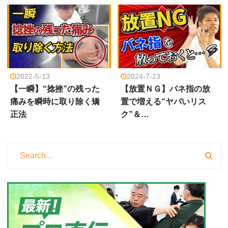
2022-5-13
2024-7-23
【一瞬】“捻挫”の残った
【放置ＮＧ】バネ指の放
痛みを瞬時に取り除く矯
置で増える“ヤバいリス
正法
ク”＆…