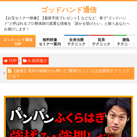
ゴッドハンド通信
【お宝セミナー映像】【最新手技プレゼント】などなど、巷で“ゴッドハン
ド”と呼ばれるプロ整体師の貴重な情報を「誰かを助けたい」と願うあなたへ
お届けします！
ゴッドハンド通信
無料映像
全身治療
首肩
腰痛
TOP
セミナー案内
テクニック
テクニック
テクニック
TOP
久保田隆介
【最新】長年の経験から導いた“最強”のふくらはぎ緩和テクニック
とは？