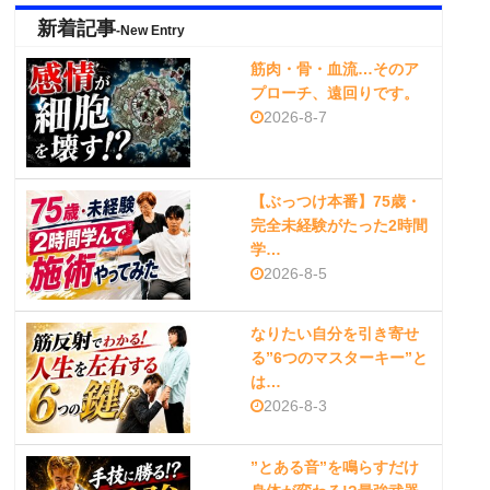
新着記事
-New Entry
筋肉・骨・血流…そのア
プローチ、遠回りです。
2026-8-7
【ぶっつけ本番】75歳・
完全未経験がたった2時間
学…
2026-8-5
なりたい自分を引き寄せ
る”6つのマスターキー”と
は…
2026-8-3
”とある音”を鳴らすだけ