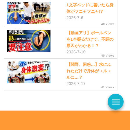
1文字ベッドに書いたら身
体がフニャフニャ!?
2026-7-6
49 Views
【動画アリ】ボールペン
を1本握るだけで、不調の
原因がわかる！？
2026-7-10
45 Views
【関野、困惑…】水にふ
れただけで身体がユルユ
ルに…？
2026-7-17
41 Views
menu