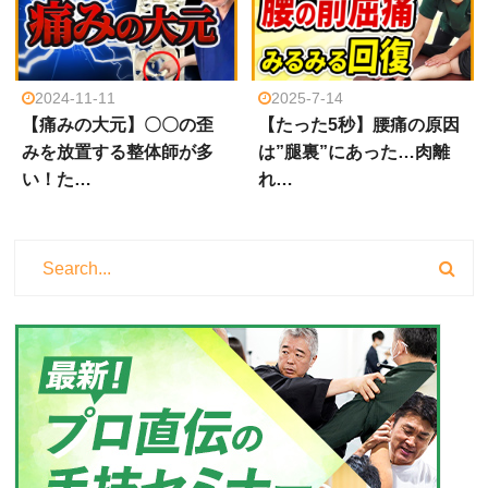
2024-11-11
2025-7-14
【痛みの大元】〇〇の歪
【たった5秒】腰痛の原因
みを放置する整体師が多
は”腿裏”にあった…肉離
い！た…
れ…