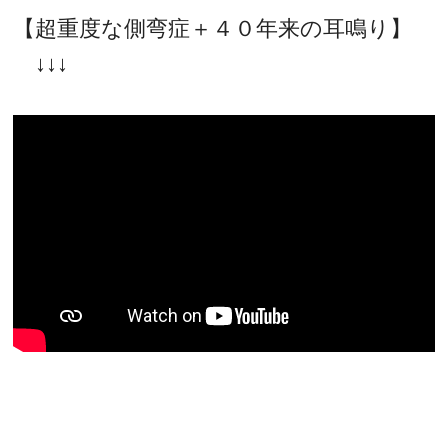
【超重度な側弯症＋４０年来の耳鳴り】
↓↓↓