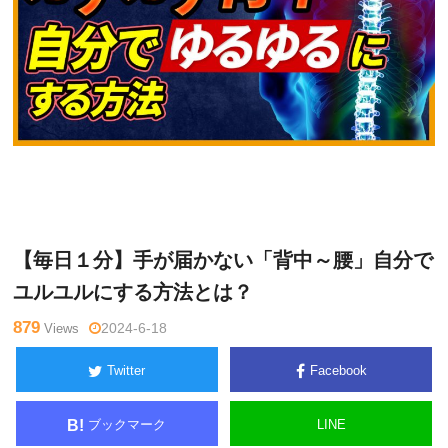
久
Warning
: Undefined variable $tagname in
/home/kudoken1/go
保田
dhand-tsushin.com/public_html/wp-content/themes/side_wind
隆介
er/single.php
on line
26
【毎日１分】手が届かない「背中～腰」自分で
ユルユルにする方法とは？
879
Views
2024-6-18
Twitter
Facebook
ブックマーク
LINE
B!