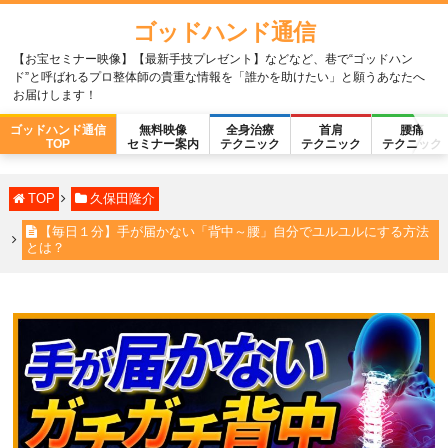
ゴッドハンド通信
【お宝セミナー映像】【最新手技プレゼント】などなど、巷で“ゴッドハン
ド”と呼ばれるプロ整体師の貴重な情報を「誰かを助けたい」と願うあなたへ
お届けします！
ゴッドハンド通信
無料映像
全身治療
首肩
腰痛
TOP
セミナー案内
テクニック
テクニック
テクニック
TOP
久保田隆介
【毎日１分】手が届かない「背中～腰」自分でユルユルにする方法
とは？