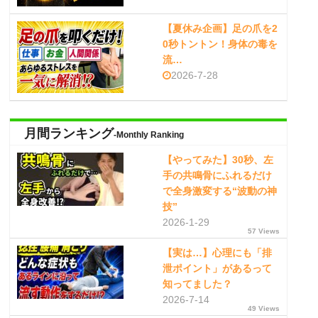
【夏休み企画】足の爪を2
0秒トントン！身体の毒を
流…
2026-7-28
月間ランキング
-Monthly Ranking
【やってみた】30秒、左
手の共鳴骨にふれるだけ
で全身激変する“波動の神
技”
2026-1-29
57 Views
【実は…】心理にも「排
泄ポイント」があるって
知ってました？
2026-7-14
49 Views