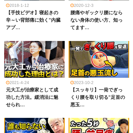
2018-1-12
2020-12-3
【手技ビデオ】寝起きの
腰痛やギックリ腰になら
辛～い背部痛に効く“内臓
ない身体の使い方、知っ
アプ…
てます…
2021-4-24
2023-10-2
元大工が治療家として成
【スッキリ】一発でぎっ
功した方法。緩消法に魅
くり腰を取り切る“足首の
せられ…
悪玉…