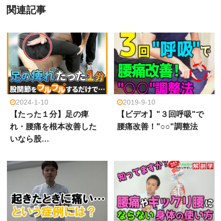
関連記事
2024-1-10
2019-9-10
【たった１分】足の痺
【ビデオ】"３回呼吸"で
れ・腰痛を根本改善した
腰痛改善！"○○"調整法
いなら股…