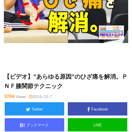
Warning
: Undefined variable $tagname in
/home/kudoken1/god
辻
hand-tsushin.com/public_html/wp-content/themes/side_winder/
亮
single.php
on line
26
【ビデオ】”あらゆる原因”のひざ痛を解消。Ｐ
ＮＦ膝関節テクニック
3704
Views
2019-10-7
Twitter
Facebook
ブックマーク
LINE
B!