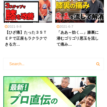
2021-9-8
2021-6-7
【ひざ痛】たった３ＳＴ
「ああ～効く…」膝裏に
ＥＰで正座もラクラクで
潜むゴリゴリ悪玉を流し
きる方…
て痛み…