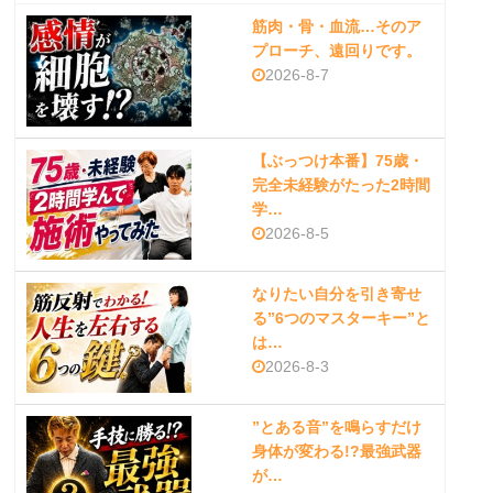
筋肉・骨・血流…そのア
プローチ、遠回りです。
2026-8-7
【ぶっつけ本番】75歳・
完全未経験がたった2時間
学…
2026-8-5
なりたい自分を引き寄せ
る”6つのマスターキー”と
は…
2026-8-3
”とある音”を鳴らすだけ
身体が変わる!?最強武器
が…