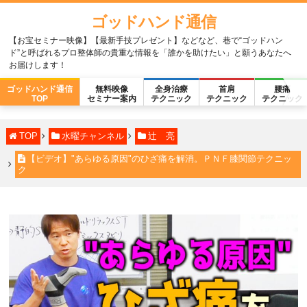
ゴッドハンド通信
【お宝セミナー映像】【最新手技プレゼント】などなど、巷で“ゴッドハン
ド”と呼ばれるプロ整体師の貴重な情報を「誰かを助けたい」と願うあなたへ
お届けします！
ゴッドハンド通信
無料映像
全身治療
首肩
腰痛
TOP
セミナー案内
テクニック
テクニック
テクニック
TOP
水曜チャンネル
辻 亮
【ビデオ】"あらゆる原因"のひざ痛を解消。ＰＮＦ膝関節テクニッ
ク