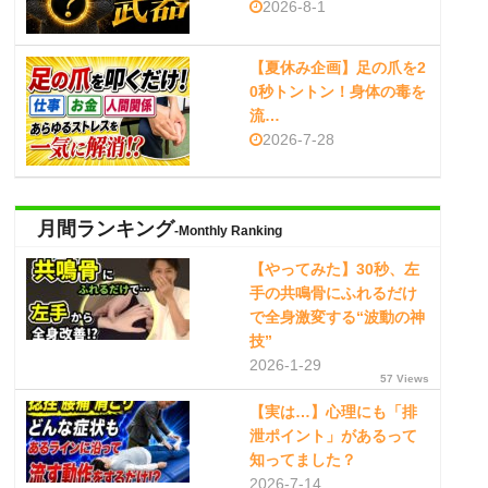
2026-8-1
【夏休み企画】足の爪を2
0秒トントン！身体の毒を
流…
2026-7-28
月間ランキング
-Monthly Ranking
【やってみた】30秒、左
手の共鳴骨にふれるだけ
で全身激変する“波動の神
技”
2026-1-29
57 Views
【実は…】心理にも「排
泄ポイント」があるって
知ってました？
2026-7-14