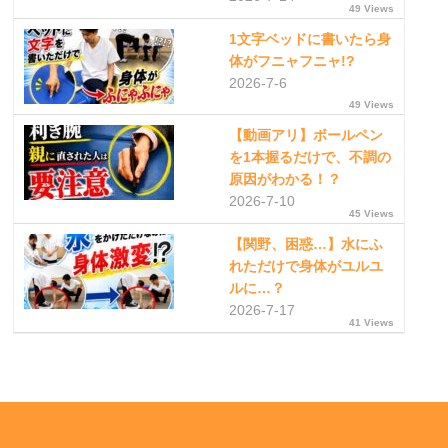
49 Views
1文字ベッドに書いたら身
体がフニャフニャ!?
2026-7-6
49 Views
【動画アリ】ボールペン
を1本握るだけで、不調の
原因がわかる！？
2026-7-10
45 Views
【関野、困惑…】水にふ
れただけで身体がユルユ
ルに…？
2026-7-17
41 Views