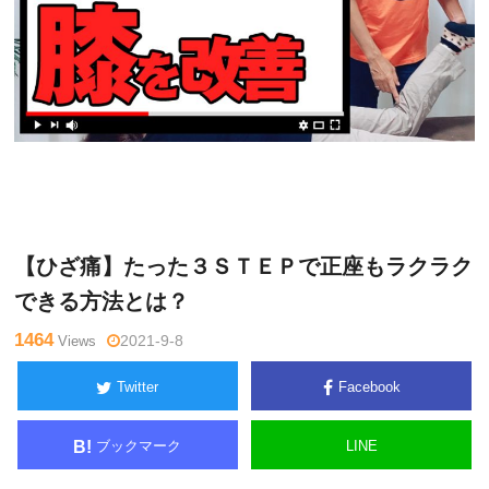
中
Warning
: Undefined variable $tagname in
/home/kudoken1/go
井マ
dhand-tsushin.com/public_html/wp-content/themes/side_wind
サル
er/single.php
on line
26
【ひざ痛】たった３ＳＴＥＰで正座もラクラク
できる方法とは？
1464
Views
2021-9-8
Twitter
Facebook
ブックマーク
LINE
B!