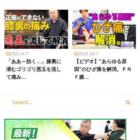
2021-6-7
2019-10-7
「ああ～効く…」膝裏に
【ビデオ】"あらゆる原
潜むゴリゴリ悪玉を流し
因"のひざ痛を解消。ＰＮ
て痛み…
Ｆ膝…