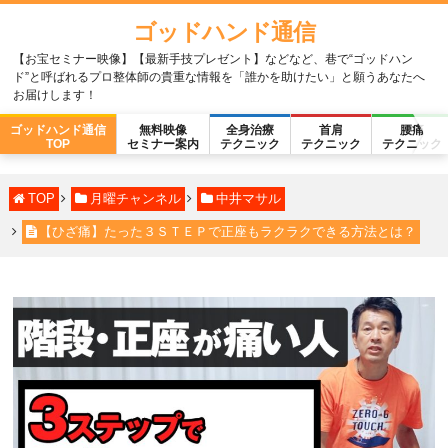
ゴッドハンド通信
【お宝セミナー映像】【最新手技プレゼント】などなど、巷で“ゴッドハン
ド”と呼ばれるプロ整体師の貴重な情報を「誰かを助けたい」と願うあなたへ
お届けします！
ゴッドハンド通信
無料映像
全身治療
首肩
腰痛
TOP
セミナー案内
テクニック
テクニック
テクニック
TOP
月曜チャンネル
中井マサル
【ひざ痛】たった３ＳＴＥＰで正座もラクラクできる方法とは？