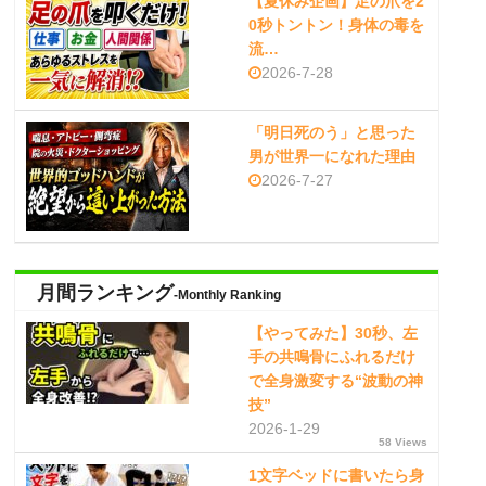
【夏休み企画】足の爪を2
0秒トントン！身体の毒を
流…
2026-7-28
「明日死のう」と思った
男が世界一になれた理由
2026-7-27
月間ランキング
-Monthly Ranking
【やってみた】30秒、左
手の共鳴骨にふれるだけ
で全身激変する“波動の神
技”
2026-1-29
58 Views
1文字ベッドに書いたら身