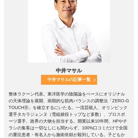
中井マサル
中井マサルの記事一覧
整体ラクーン代表。東洋医学の陰陽論をベースにオリジナル
の天体理論を展開、画期的な筋肉バランスの調整法「ZERO-G
TOUCHⓇ」を確立するにいたる。一流芸能人、オリンピック
選手タカラジェンヌ（雪組娘役トップなど多数）、プロスポ
ーツ選手、政界の大物を担当する。開業以来10年間、HPやチ
ラシの集客は一切なしにも関わらず、100%口コミだけで全国
の重症患者・有名人から施術依頼が殺到している。子どもか