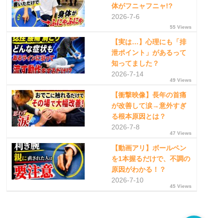
体がフニャフニャ!?
2026-7-6
55 Views
【実は…】心理にも「排
泄ポイント」があるって
知ってました？
2026-7-14
49 Views
【衝撃映像】長年の首痛
が改善して涙→意外すぎ
る根本原因とは？
2026-7-8
47 Views
【動画アリ】ボールペン
を1本握るだけで、不調の
原因がわかる！？
2026-7-10
45 Views