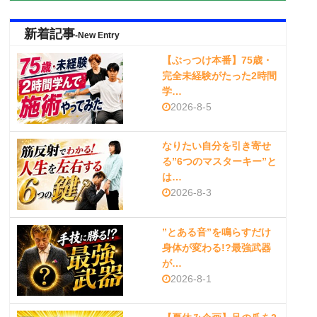
新着記事
-New Entry
【ぶっつけ本番】75歳・
完全未経験がたった2時間
学…
2026-8-5
なりたい自分を引き寄せ
る”6つのマスターキー”と
は…
2026-8-3
”とある音”を鳴らすだけ
身体が変わる!?最強武器
が…
2026-8-1