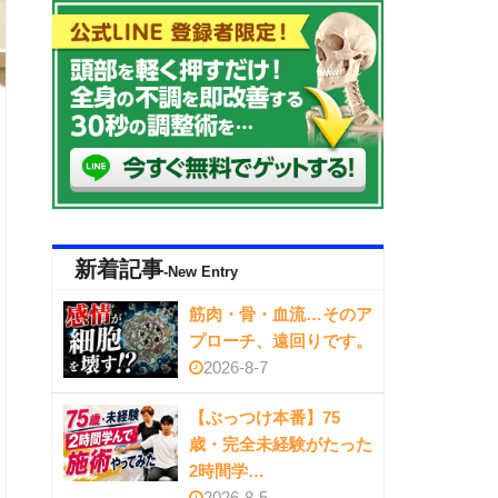
新着記事
-New Entry
筋肉・骨・血流…そのア
プローチ、遠回りです。
2026-8-7
【ぶっつけ本番】75
歳・完全未経験がたった
2時間学…
2026-8-5