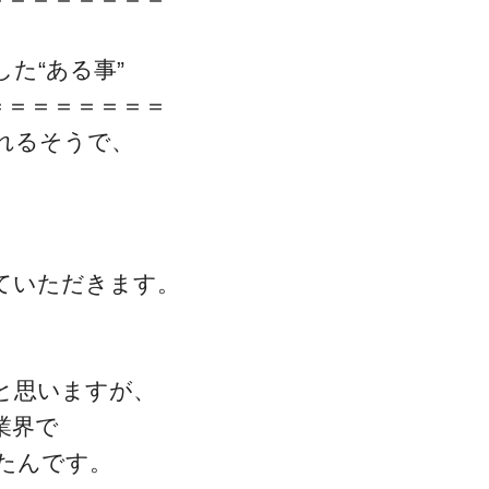
た“ある事”
＝＝＝＝＝＝＝＝
れるそうで、
一流の整体師セミナー
無料映像＆ご案内ページ
、
ていただきます。
首・肩テクニック
と思いますが、
業界で
たんです。