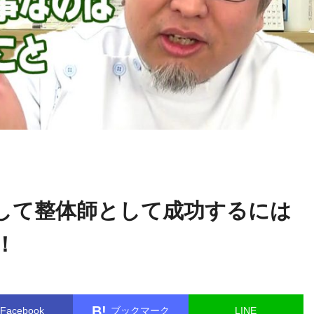
鈴木
name in
/home/kudoken1/godhand-tsushin.com/public_html/w
章生
le.php
on line
26
して整体師として成功するには
！
B!
Facebook
ブックマーク
LINE