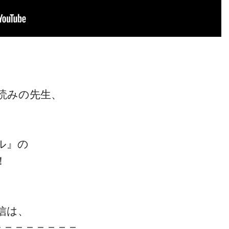
読みの先生、
ル』の
！
信は、
＝＝＝＝＝＝＝＝