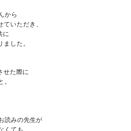
んから
せていただき、
共に
りました。
させた際に
と。
、
お読みの先生が
なくても、