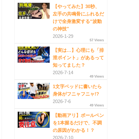
【やってみた】30秒、
左手の共鳴骨にふれるだ
けで全身激変する“波動
の神技”
2026-1-29
57 Views
【実は…】心理にも「排
泄ポイント」があるって
知ってました？
2026-7-14
49 Views
1文字ベッドに書いたら
身体がフニャフニャ!?
2026-7-6
49 Views
【動画アリ】ボールペン
を1本握るだけで、不調
の原因がわかる！？
2026-7-10