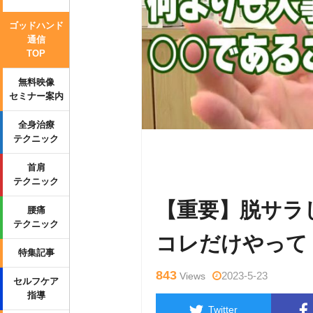
ゴッドハンド
通信
TOP
無料映像
セミナー案内
全身治療
テクニック
Warning
: Undefined variable $tag
首肩
p-content/themes/side_winder/sing
テクニック
【重要】脱サラ
腰痛
テクニック
コレだけやって
特集記事
843
2023-5-23
Views
セルフケア
指導
Twitter