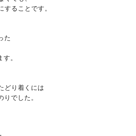
にすることです。
った
ます。
たどり着くには
のりでした。