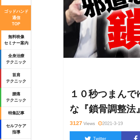
ゴッドハンド
通信
TOP
無料映像
セミナー案内
全身治療
テクニック
Warning
: Undefined variable $tag
首肩
p-content/themes/side_winder/sing
テクニック
１０秒つまんで
腰痛
テクニック
な『鎖骨調整法
特集記事
3127
2021-3-19
Views
セルフケア
指導
Twitter