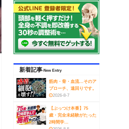
新着記事
-New Entry
筋肉・骨・血流…そのア
プローチ、遠回りです。
2026-8-7
【ぶっつけ本番】75
歳・完全未経験がたった
2時間学…
2026-8-5