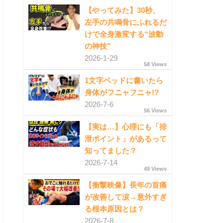
【やってみた】30秒、
左手の共鳴骨にふれるだ
けで全身激変する“波動
の神技”
2026-1-29
58 Views
1文字ベッドに書いたら
身体がフニャフニャ!?
2026-7-6
56 Views
【実は…】心理にも「排
泄ポイント」があるって
知ってました？
2026-7-14
49 Views
【衝撃映像】長年の首痛
が改善して涙→意外すぎ
る根本原因とは？
2026-7-8