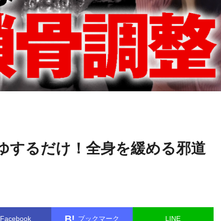
古藤
name in
/home/kudoken1/godhand-tsushin.com/public_html/w
格啓
le.php
on line
26
ゆするだけ！全身を緩める邪道
』
B!
Facebook
ブックマーク
LINE