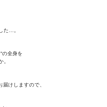
した…。
一流の整体師セミナー
無料映像＆ご案内ページ
”の全身を
か。
首・肩テクニック
、
お届けしますので、