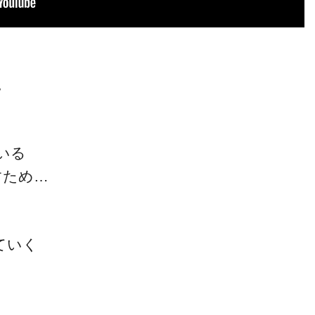
。
いる
すため…
ていく
』