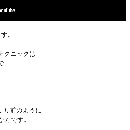
です。
テクニックは
で、
。
たり前のように
なんです。