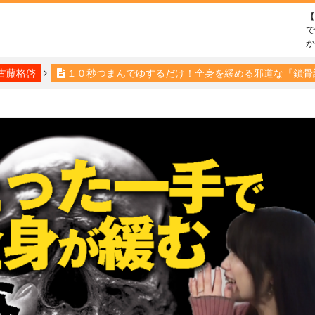
で
古藤格啓
１０秒つまんでゆするだけ！全身を緩める邪道な『鎖骨