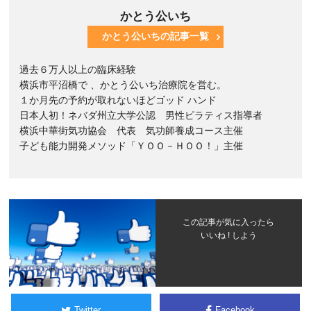
かとう公いち
かとう公いちの記事一覧
過去６万人以上の臨床経験
横浜市平沼橋で 、かとう公いち治療院を営む。
１か月先の予約が取れないほどゴッド ハンド
日本人初！ネバダ州立大学公認 男性ピラティス指導者
横浜中華街気功協会 代表 気功師養成コース主催
子ども能力開発メソッド「ＹＯＯ－ＨＯＯ！」主催
この記事が気に入ったら
いいね ! しよう
Twitter
Facebook