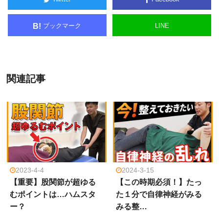
ブックマーク
LINE
B!
関連記事
2023-4-4
2024-3-15
【重要】股関節が超ゆる
【この時期必須！】たっ
むポイントは…ハムスタ
た１分で自律神経がみる
ー？
みる整…