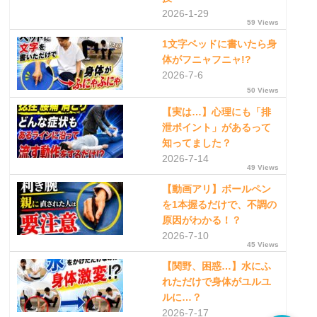
2026-1-29
59 Views
1文字ベッドに書いたら身
体がフニャフニャ!?
2026-7-6
50 Views
【実は…】心理にも「排
泄ポイント」があるって
知ってました？
2026-7-14
49 Views
【動画アリ】ボールペン
を1本握るだけで、不調の
原因がわかる！？
2026-7-10
45 Views
【関野、困惑…】水にふ
れただけで身体がユルユ
ルに…？
2026-7-17