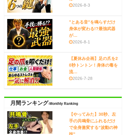
2026-8-3
”とある音”を鳴らすだけ
身体が変わる!?最強武器
が…
2026-8-1
【夏休み企画】足の爪を2
0秒トントン！身体の毒を
流…
2026-7-28
月間ランキング
-Monthly Ranking
【やってみた】30秒、左
手の共鳴骨にふれるだけ
で全身激変する“波動の神
技”