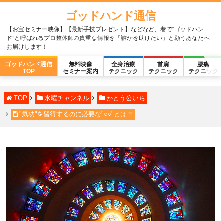
ゴッドハンド通信
【お宝セミナー映像】【最新手技プレゼント】などなど、巷で“ゴッドハン
ド”と呼ばれるプロ整体師の貴重な情報を「誰かを助けたい」と願うあなたへ
お届けします！
ゴッドハンド通信
無料映像
全身治療
首肩
腰痛
TOP
セミナー案内
テクニック
テクニック
テクニック
TOP
水曜チャンネル
かとう公いち
"気功"を習得するのに必要な"○○"とは？