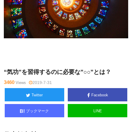
か
Warning
: Undefined variable $tagname in
/home/kudoken1/go
とう公
dhand-tsushin.com/public_html/wp-content/themes/side_wind
いち
er/single.php
on line
26
“気功”を習得するのに必要な”○○”とは？
3460
Views
2019-7-31
Twitter
Facebook
ブックマーク
LINE
B!