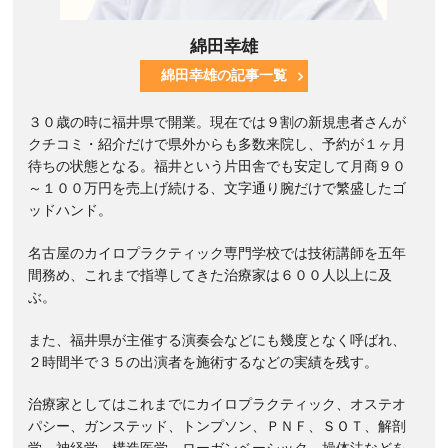
綿田幸雄
綿田幸雄の記事一覧
３０歳の時に福井県で開業。現在では９割の新規患者さんが
クチコミ・紹介だけで県外からも多数来院し、予約が１ヶ月
待ちの状態となる。福井という片田舎でも安定して月商９０
～１００万円を売上げ続ける、文字通り腕だけで繁盛したゴ
ッドハンド。
名古屋のカイロプラクティック専門学校では技術講師を五年
間務め、これまで指導してきた治療家は６００人以上に及
ぶ。
また、福井県が主催する演奏会などにも幾度となく呼ばれ、
２時間半で３５の出演者を施術するなどの実績を残す。
治療家としてはこれまでにカイロプラクティック、オステオ
パシー、ガンステッド、トンプソン、ＰＮＦ、ＳＯＴ、解剖