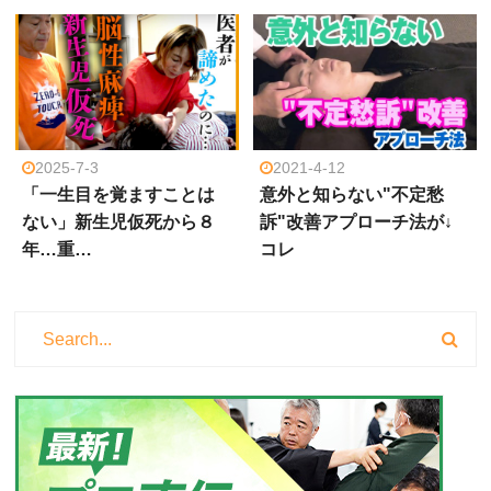
2025-7-3
2021-4-12
「一生目を覚ますことは
意外と知らない"不定愁
ない」新生児仮死から８
訴"改善アプローチ法が↓
年…重…
コレ