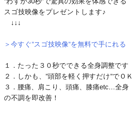
“わずか30秒”で驚異の効果を体感できる
スゴ技映像をプレゼントします♪
↓↓↓
＞今すぐ”スゴ技映像”を無料で手にれる
１．たった３０秒でできる全身調整です
２．しかも、”頭部を軽く押すだけ”でＯＫ
３．腰痛、肩こり、頭痛、膝痛etc…全身
の不調を即改善！