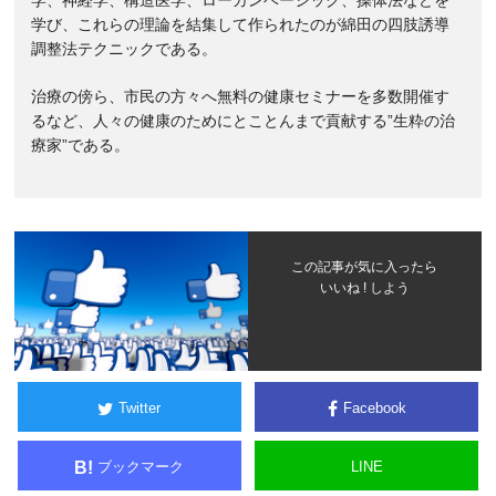
学、神経学、構造医学、ローガンベーシック、操体法などを
学び、これらの理論を結集して作られたのが綿田の四肢誘導
調整法テクニックである。
治療の傍ら、市民の方々へ無料の健康セミナーを多数開催す
るなど、人々の健康のためにとことんまで貢献する”生粋の治
療家”である。
この記事が気に入ったら
いいね ! しよう
Twitter
Facebook
ブックマーク
LINE
B!