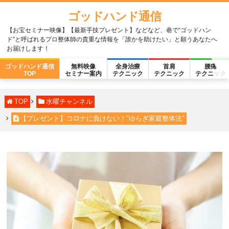
ゴッドハンド通信
【お宝セミナー映像】【最新手技プレゼント】などなど、巷で“ゴッドハン
ド”と呼ばれるプロ整体師の貴重な情報を「誰かを助けたい」と願うあなたへ
お届けします！
ゴッドハンド通信
無料映像
全身治療
首肩
腰痛
TOP
セミナー案内
テクニック
テクニック
テクニック
TOP
水曜チャンネル
【プレゼント】コロナに負けない！"ゆらぎ家庭整体法"