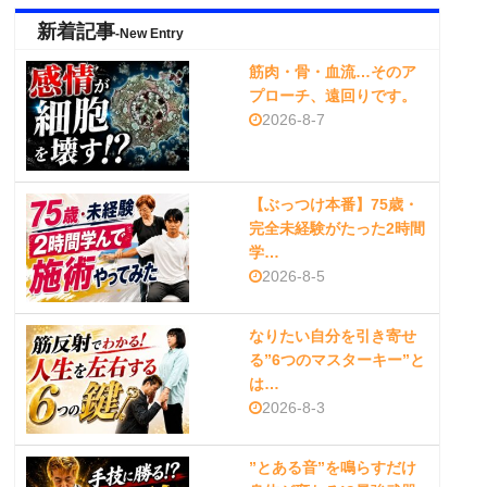
新着記事
-New Entry
筋肉・骨・血流…そのア
プローチ、遠回りです。
2026-8-7
【ぶっつけ本番】75歳・
完全未経験がたった2時間
学…
2026-8-5
なりたい自分を引き寄せ
る”6つのマスターキー”と
は…
2026-8-3
”とある音”を鳴らすだけ