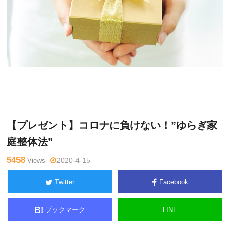
水曜
Warning
: Undefined variable $tagname in
/home/kudoken1/g
チャン
odhand-tsushin.com/public_html/wp-content/themes/side_wi
ネル
nder/single.php
on line
26
【プレゼント】コロナに負けない！”ゆらぎ家
庭整体法”
5458
Views
2020-4-15
Twitter
Facebook
ブックマーク
LINE
B!