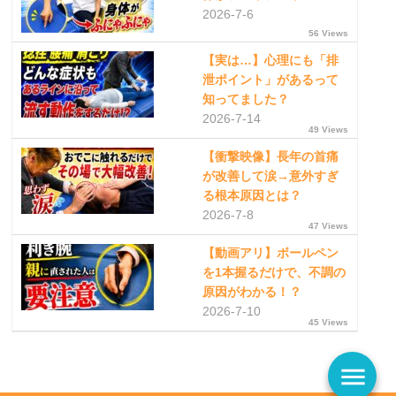
2026-7-6
56 Views
【実は…】心理にも「排
泄ポイント」があるって
知ってました？
2026-7-14
49 Views
【衝撃映像】長年の首痛
が改善して涙→意外すぎ
る根本原因とは？
2026-7-8
47 Views
【動画アリ】ボールペン
を1本握るだけで、不調の
原因がわかる！？
2026-7-10
45 Views
menu