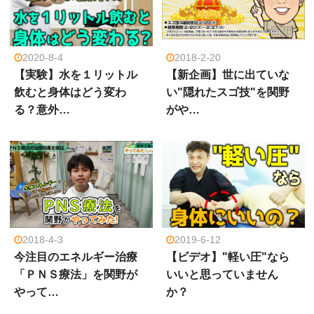
2020-8-4
2018-2-20
【実験】水を１リットル
【新企画】世に出ていな
飲むと身体はどう変わ
い"隠れたスゴ技"を関野
る？意外…
がや…
2018-4-3
2019-6-12
今注目のエネルギー治療
【ビデオ】"軽い圧"なら
「ＰＮＳ療法」を関野が
いいと思っていません
やって…
か？