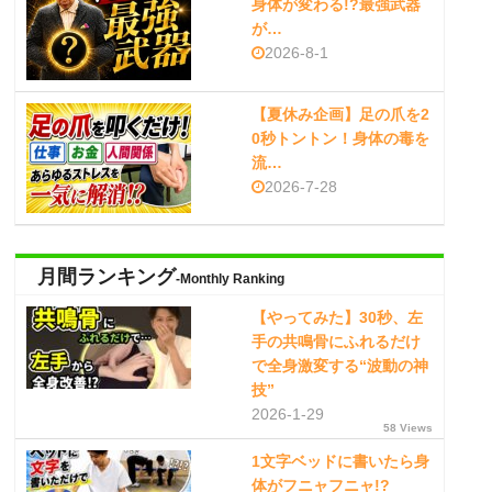
身体が変わる!?最強武器
が…
2026-8-1
【夏休み企画】足の爪を2
0秒トントン！身体の毒を
流…
2026-7-28
月間ランキング
-Monthly Ranking
【やってみた】30秒、左
手の共鳴骨にふれるだけ
で全身激変する“波動の神
技”
2026-1-29
58 Views
1文字ベッドに書いたら身
体がフニャフニャ!?