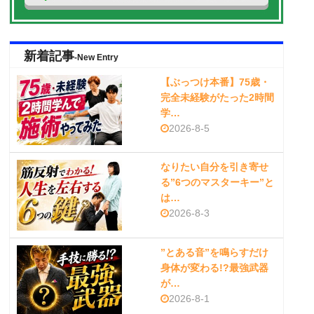
新着記事
-New Entry
【ぶっつけ本番】75歳・
完全未経験がたった2時間
学…
2026-8-5
なりたい自分を引き寄せ
る”6つのマスターキー”と
は…
2026-8-3
”とある音”を鳴らすだけ
身体が変わる!?最強武器
が…
2026-8-1