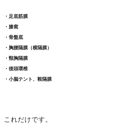
・足底筋膜
・膝窩
・骨盤底
・胸腰隔膜（横隔膜）
・頸胸隔膜
・後頭環椎
・小脳テント、鞍隔膜
これだけです。