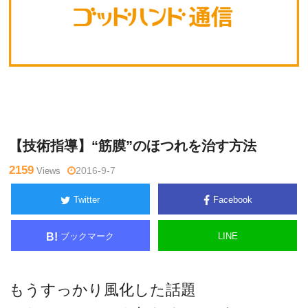
Warning
: Undefined variable $tagname in
/home/kudoken1/godh
未
and-tsushin.com/public_html/wp-content/themes/side_winder/si
分
ngle.php
on line
26
類
【技術指導】“筋膜”のほつれを治す方法
2159
Views
2016-9-7
Twitter
Facebook
ブックマーク
LINE
B!
もうすっかり風化した話題