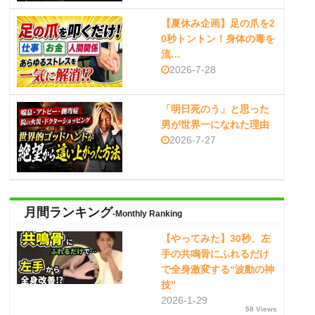
【夏休み企画】足の爪を2
0秒トントン！身体の毒を
流…
2026-7-28
「明日死のう」と思った
男が世界一になれた理由
2026-7-27
月間ランキング
-Monthly Ranking
【やってみた】30秒、左
手の共鳴骨にふれるだけ
で全身激変する“波動の神
技”
2026-1-29
58 Views