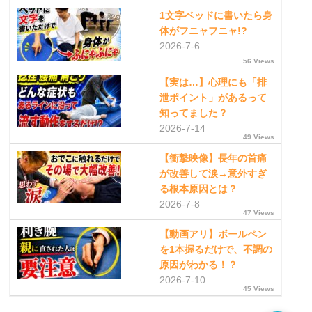
1文字ベッドに書いたら身
体がフニャフニャ!?
2026-7-6
56 Views
【実は…】心理にも「排
泄ポイント」があるって
知ってました？
2026-7-14
49 Views
【衝撃映像】長年の首痛
が改善して涙→意外すぎ
る根本原因とは？
2026-7-8
47 Views
【動画アリ】ボールペン
を1本握るだけで、不調の
原因がわかる！？
2026-7-10
45 Views