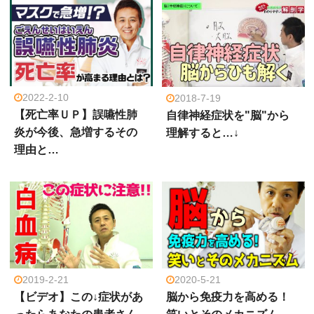
2022-2-10
2018-7-19
【死亡率ＵＰ】誤嚥性肺
自律神経症状を"脳"から
炎が今後、急増するその
理解すると…↓
理由と…
2019-2-21
2020-5-21
【ビデオ】この↓症状があ
脳から免疫力を高める！