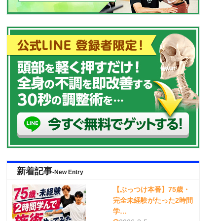
新着記事
-New Entry
【ぶっつけ本番】75歳・
完全未経験がたった2時間
学…