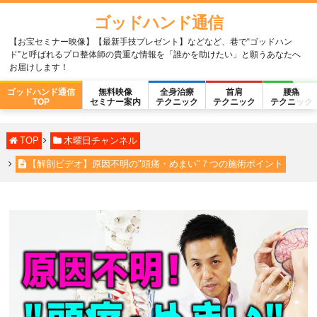
ゴッドハンド通信
【お宝セミナー映像】【最新手技プレゼント】などなど、巷で“ゴッドハン
ド”と呼ばれるプロ整体師の貴重な情報を「誰かを助けたい」と願うあなたへ
お届けします！
ゴッドハンド通信
無料映像
全身治療
首肩
腰痛
TOP
セミナー案内
テクニック
テクニック
テクニック
TOP
木曜日チャンネル
【解剖ビデオ】原因不明の"頭痛・めまい"７つの施術ポイント