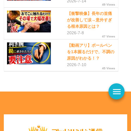
2026-7-14
49 Views
【衝撃映像】長年の首痛
が改善して涙→意外すぎ
る根本原因とは？
2026-7-8
47 Views
【動画アリ】ボールペン
を1本握るだけで、不調の
原因がわかる！？
2026-7-10
45 Views
menu