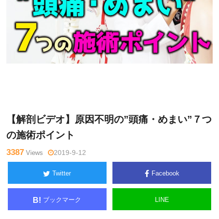
木曜
Warning
: Undefined variable $tagname in
/home/kudoken1/
日チャ
godhand-tsushin.com/public_html/wp-content/themes/side_
ンネル
winder/single.php
on line
26
【解剖ビデオ】原因不明の”頭痛・めまい”７つ
の施術ポイント
3387
Views
2019-9-12
Twitter
Facebook
ブックマーク
LINE
B!