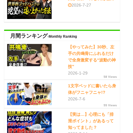
2026-7-27
月間ランキング
-Monthly Ranking
【やってみた】30秒、左
手の共鳴骨にふれるだけ
で全身激変する“波動の神
技”
2026-1-29
58 Views
1文字ベッドに書いたら身
体がフニャフニャ!?
2026-7-6
55 Views
【実は…】心理にも「排
泄ポイント」があるって
知ってました？