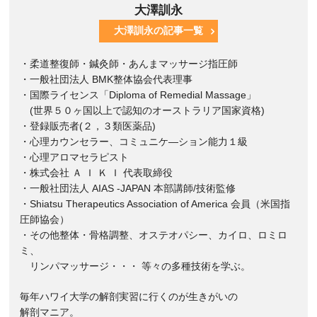
大澤訓永
大澤訓永の記事一覧
・柔道整復師・鍼灸師・あんまマッサージ指圧師
・一般社団法人 BMK整体協会代表理事
・国際ライセンス「Diploma of Remedial Massage」
(世界５０ヶ国以上で認知のオーストラリア国家資格)
・登録販売者(２，３類医薬品)
・心理カウンセラー、コミュニケ―ション能力１級
・心理アロマセラピスト
・株式会社 Ａ Ｉ Ｋ Ｉ 代表取締役
・一般社団法人 AIAS -JAPAN 本部講師/技術監修
・Shiatsu Therapeutics Association of America 会員（米国指
圧師協会）
・その他整体・骨格調整、オステオパシー、カイロ、ロミロ
ミ、
リンパマッサージ・・・ 等々の多種技術を学ぶ。
毎年ハワイ大学の解剖実習に行くのが生きがいの
解剖マニア。