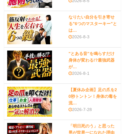
2026-8-5
なりたい自分を引き寄せ
る”6つのマスターキー”と
は…
2026-8-3
”とある音”を鳴らすだけ
身体が変わる!?最強武器
が…
2026-8-1
【夏休み企画】足の爪を2
0秒トントン！身体の毒を
流…
2026-7-28
「明日死のう」と思った
男が世界一になれた理由