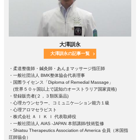
大澤訓永
大澤訓永の記事一覧
・柔道整復師・鍼灸師・あんまマッサージ指圧師
・一般社団法人 BMK整体協会代表理事
・国際ライセンス「Diploma of Remedial Massage」
(世界５０ヶ国以上で認知のオーストラリア国家資格)
・登録販売者(２，３類医薬品)
・心理カウンセラー、コミュニケ―ション能力１級
・心理アロマセラピスト
・株式会社 Ａ Ｉ Ｋ Ｉ 代表取締役
・一般社団法人 AIAS -JAPAN 本部講師/技術監修
・Shiatsu Therapeutics Association of America 会員（米国指
圧師協会）