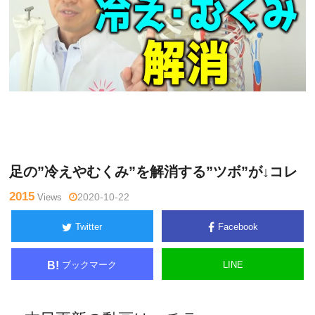
木曜
Warning
: Undefined variable $tagname in
/home/kudoken1/
日チャ
godhand-tsushin.com/public_html/wp-content/themes/side_
ンネル
winder/single.php
on line
26
足の”冷えやむくみ”を解消する”ツボ”が↓コレ
2015
Views
2020-10-22
Twitter
Facebook
ブックマーク
LINE
B!