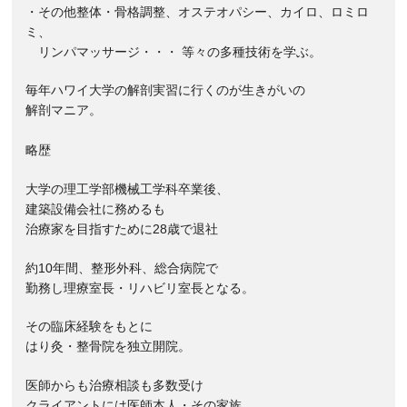
・その他整体・骨格調整、オステオパシー、カイロ、ロミロ
ミ、
リンパマッサージ・・・ 等々の多種技術を学ぶ。
毎年ハワイ大学の解剖実習に行くのが生きがいの
解剖マニア。
略歴
大学の理工学部機械工学科卒業後、
建築設備会社に務めるも
治療家を目指すために28歳で退社
約10年間、整形外科、総合病院で
勤務し理療室長・リハビリ室長となる。
その臨床経験をもとに
はり灸・整骨院を独立開院。
医師からも治療相談も多数受け
クライアントには医師本人・その家族