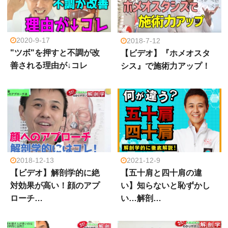
2020-9-17
2018-7-12
"ツボ"を押すと不調が改
【ビデオ】『ホメオスタ
善される理由が↓コレ
シス』で施術力アップ！
2018-12-13
2021-12-9
【ビデオ】解剖学的に絶
【五十肩と四十肩の違
対効果が高い！顔のアプ
い】知らないと恥ずかし
ローチ…
い…解剖…