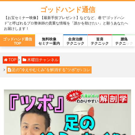
ゴッドハンド通信
【お宝セミナー映像】【最新手技プレゼント】などなど、巷で“ゴッドハン
ド”と呼ばれるプロ整体師の貴重な情報を「誰かを助けたい」と願うあなたへ
お届けします！
ゴッドハンド通信
無料映像
全身治療
首肩
腰痛
TOP
セミナー案内
テクニック
テクニック
テクニック
TOP
木曜日チャンネル
足の"冷えやむくみ"を解消する"ツボ"が↓コレ